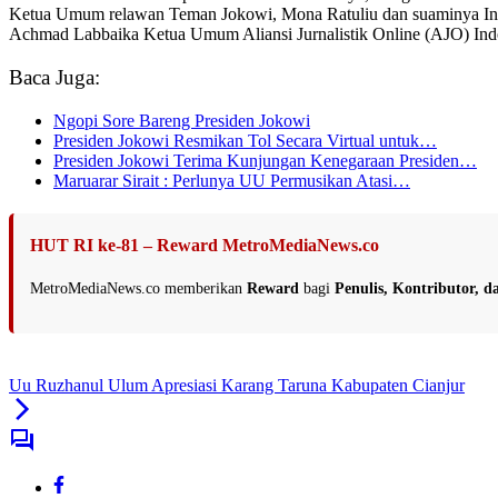
Ketua Umum relawan Teman Jokowi, Mona Ratuliu dan suaminya Indra 
Achmad Labbaika Ketua Umum Aliansi Jurnalistik Online (AJO) Indo
Baca Juga:
Ngopi Sore Bareng Presiden Jokowi
Presiden Jokowi Resmikan Tol Secara Virtual untuk…
Presiden Jokowi Terima Kunjungan Kenegaraan Presiden…
Maruarar Sirait : Perlunya UU Permusikan Atasi…
HUT RI ke-81 – Reward MetroMediaNews.co
MetroMediaNews.co memberikan
Reward
bagi
Penulis, Kontributor, 
Uu Ruzhanul Ulum Apresiasi Karang Taruna Kabupaten Cianjur