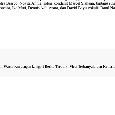
Brasco, Novita Angie, solois kondang Marcel Siahaan, bintang sinetr
nesia, Ike Muti, Dennis Adhiswara, dan David Bayu vokalis Band Nai
dan Wartawan
dengan kategori
Berita Terbaik
,
View Terbanyak
, dan
Kontrib