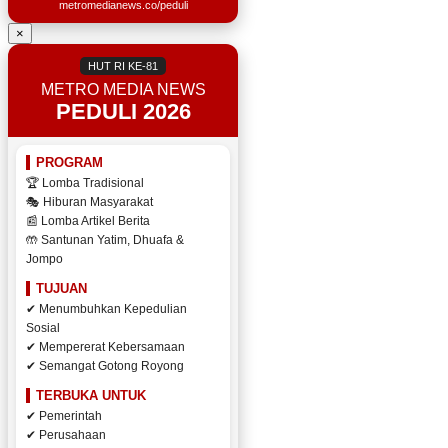
metromedianews.co/peduli
×
HUT RI KE-81
METRO MEDIA NEWS
PEDULI 2026
PROGRAM
🏆 Lomba Tradisional
🎭 Hiburan Masyarakat
📰 Lomba Artikel Berita
🤲 Santunan Yatim, Dhuafa &
Jompo
TUJUAN
✔ Menumbuhkan Kepedulian
Sosial
✔ Mempererat Kebersamaan
✔ Semangat Gotong Royong
TERBUKA UNTUK
✔ Pemerintah
✔ Perusahaan