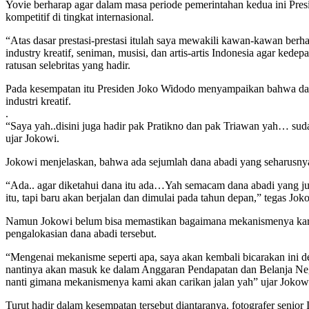
Yovie berharap agar dalam masa periode pemerintahan kedua ini Pres
kompetitif di tingkat internasional.
“Atas dasar prestasi-prestasi itulah saya mewakili kawan-kawan ber
industry kreatif, seniman, musisi, dan artis-artis Indonesia agar kede
ratusan selebritas yang hadir.
Pada kesempatan itu Presiden Joko Widodo menyampaikan bahwa da
industri kreatif.
.
“Saya yah..disini juga hadir pak Pratikno dan pak Triawan yah… su
ujar Jokowi.
Jokowi menjelaskan, bahwa ada sejumlah dana abadi yang seharusnya
“Ada.. agar diketahui dana itu ada…Yah semacam dana abadi yang jum
itu, tapi baru akan berjalan dan dimulai pada tahun depan,” tegas Jok
Namun Jokowi belum bisa memastikan bagaimana mekanismenya kar
pengalokasian dana abadi tersebut.
“Mengenai mekanisme seperti apa, saya akan kembali bicarakan ini d
nantinya akan masuk ke dalam Anggaran Pendapatan dan Belanja Ne
nanti gimana mekanismenya kami akan carikan jalan yah” ujar Jokow
Turut hadir dalam kesempatan tersebut diantaranya, fotografer sen