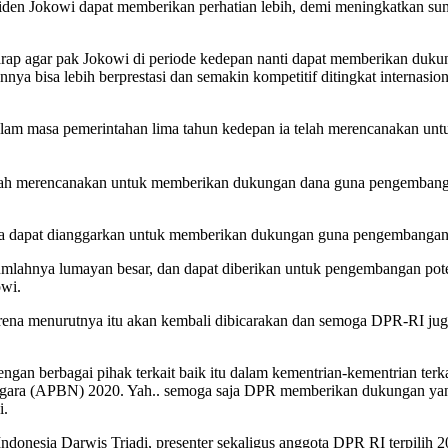
iden Jokowi dapat memberikan perhatian lebih, demi meningkatkan sumb
harap agar pak Jokowi di periode kedepan nanti dapat memberikan duk
pannya bisa lebih berprestasi dan semakin kompetitif ditingkat internas
lam masa pemerintahan lima tahun kedepan ia telah merencanakan u
dah merencanakan untuk memberikan dukungan dana guna pengembangan i
 dapat dianggarkan untuk memberikan dukungan guna pengembangan pot
lahnya lumayan besar, dan dapat diberikan untuk pengembangan potensi
owi.
ena menurutnya itu akan kembali dibicarakan dan semoga DPR-RI ju
engan berbagai pihak terkait baik itu dalam kementrian-kementrian t
gara (APBN) 2020. Yah.. semoga saja DPR memberikan dukungan yang
i.
ior Indonesia Darwis Triadi, presenter sekaligus anggota DPR RI ter