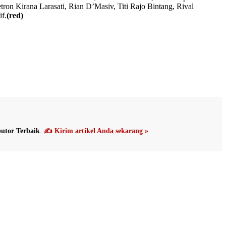
on Kirana Larasati, Rian D’Masiv, Titi Rajo Bintang, Rival
f.
(red)
utor Terbaik
.
✍️ Kirim artikel Anda sekarang »