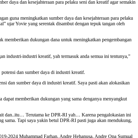
er daya dan kesejahteraan para pelaku seni dan kreatif agar semakin
ungan guna meningkatkan sumber daya dan kesejahteraan para pelaku
ional” ujar Yovie yang serentak disambut dengan tepuk tangan oleh
ntuk memberikan dukungan dana untuk meningkatkan pengembangan
ndustri-industri kreatif, yah termasuk anda semua ini tentunya,”
ensi dan sumber daya di industri kreatif.
 dan sumber daya di industri kreatif. Saya pasti akan alokasikan
ga dapat memberikan dukungan yang sama denganya menyangkut
erkait dan..itu… Terutama ke DPR-RI yah… Karena pengalokasian ini
 sama. Tapi saya yakin betul DPR-RI pasti juga akan mendukung,
pilih 2019-2024 Muhammad Farhan, Andre Hehanusa, Andre Opa Sumual