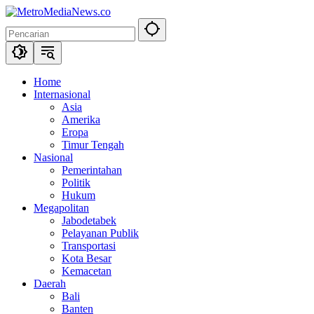
Langsung
ke
konten
Home
Internasional
Asia
Amerika
Eropa
Timur Tengah
Nasional
Pemerintahan
Politik
Hukum
Megapolitan
Jabodetabek
Pelayanan Publik
Transportasi
Kota Besar
Kemacetan
Daerah
Bali
Banten