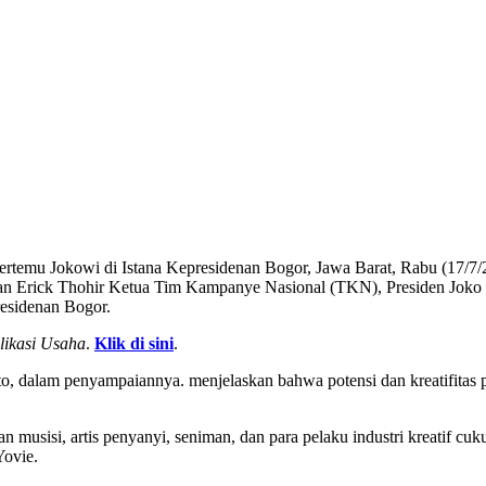
f bertemu Jokowi di Istana Kepresidenan Bogor, Jawa Barat, Rabu (17/7
an Erick Thohir Ketua Tim Kampanye Nasional (TKN), Presiden Joko W
residenan Bogor.
likasi Usaha
.
Klik di sini
.
, dalam penyampaiannya. menjelaskan bahwa potensi dan kreatifitas par
 musisi, artis penyanyi, seniman, dan para pelaku industri kreatif cuk
Yovie.