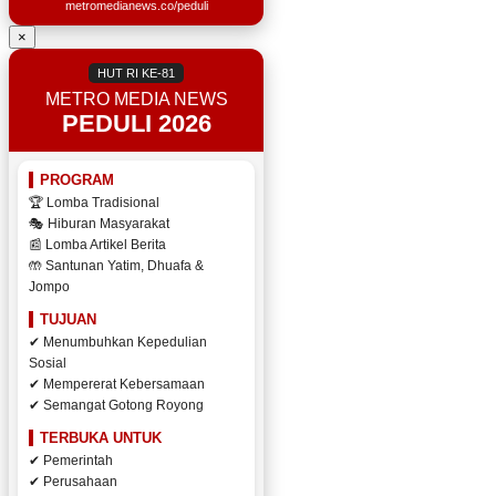
metromedianews.co/peduli
×
HUT RI KE-81
METRO MEDIA NEWS
PEDULI 2026
PROGRAM
🏆 Lomba Tradisional
🎭 Hiburan Masyarakat
📰 Lomba Artikel Berita
🤲 Santunan Yatim, Dhuafa &
Jompo
TUJUAN
✔ Menumbuhkan Kepedulian
Sosial
✔ Mempererat Kebersamaan
✔ Semangat Gotong Royong
TERBUKA UNTUK
✔ Pemerintah
✔ Perusahaan