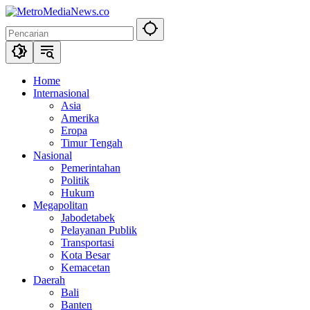
Langsung
ke
konten
Home
Internasional
Asia
Amerika
Eropa
Timur Tengah
Nasional
Pemerintahan
Politik
Hukum
Megapolitan
Jabodetabek
Pelayanan Publik
Transportasi
Kota Besar
Kemacetan
Daerah
Bali
Banten