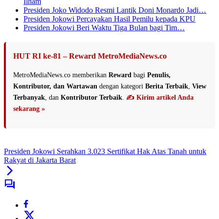
Ilham
Presiden Joko Widodo Resmi Lantik Doni Monardo Jadi…
Presiden Jokowi Percayakan Hasil Pemilu kepada KPU
Presiden Jokowi Beri Waktu Tiga Bulan bagi Tim…
HUT RI ke-81 – Reward MetroMediaNews.co
MetroMediaNews.co memberikan
Reward
bagi
Penulis,
Kontributor, dan Wartawan
dengan kategori
Berita Terbaik
,
View
Terbanyak
, dan
Kontributor Terbaik
.
✍️ Kirim artikel Anda
sekarang »
Presiden Jokowi Serahkan 3.023 Sertifikat Hak Atas Tanah untuk
Rakyat di Jakarta Barat