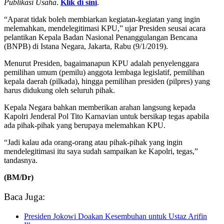
Publikasi Usaha
.
Klik di sini
.
“Aparat tidak boleh membiarkan kegiatan-kegiatan yang ingin
melemahkan, mendelegitimasi KPU,” ujar Presiden seusai acara
pelantikan Kepala Badan Nasional Penanggulangan Bencana
(BNPB) di Istana Negara, Jakarta, Rabu (9/1/2019).
Menurut Presiden, bagaimanapun KPU adalah penyelenggara
pemilihan umum (pemilu) anggota lembaga legislatif, pemilihan
kepala daerah (pilkada), hingga pemilihan presiden (pilpres) yang
harus didukung oleh seluruh pihak.
Kepala Negara bahkan memberikan arahan langsung kepada
Kapolri Jenderal Pol Tito Karnavian untuk bersikap tegas apabila
ada pihak-pihak yang berupaya melemahkan KPU.
“Jadi kalau ada orang-orang atau pihak-pihak yang ingin
mendelegitimasi itu saya sudah sampaikan ke Kapolri, tegas,”
tandasnya.
(BM/Dr)
Baca Juga:
Presiden Jokowi Doakan Kesembuhan untuk Ustaz Arifin