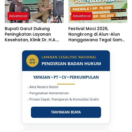
Advertorial
Advertorial
Bupati Garut Dukung
Festival Moci 2026,
Peningkatan Layanan
Nongkrong di Alun-Alun
Kesehatan, Klinik Dr. H.A.
Hanggawana Tegal Sambil
Rotinsulu Ditargetkan Naik
“Moci Bareng”
Status Jadi Rumah Sakit
LAYANAN LEGALITAS NASIONAL
⚖
PENDIRIAN BADAN HUKUM
YAYASAN • PT • CV • PERKUMPULAN
- Akta Notaris Resmi
- Pengesahan Kementerian
- Proses Cepat, Transparan & Konsultasi Gratis
TANYAKAN BIAYA