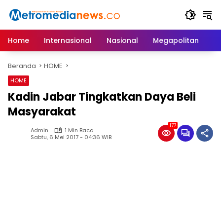
Langsung
ke
konten
Home
Internasional
Nasional
Megapolitan
D
Beranda
HOME
HOME
Kadin Jabar Tingkatkan Daya Beli
Masyarakat
177
Admin
1 Min Baca
Sabtu, 6 Mei 2017 - 04:36 WIB