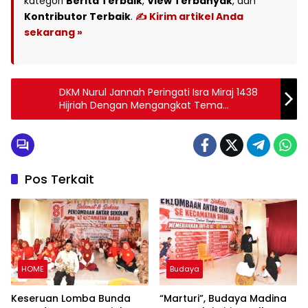
kategori
Berita Terbaik
,
View Terbanyak
, dan
Kontributor Terbaik
.
✍️ Kirim artikel Anda
sekarang »
DKM Nurul Jannah Peringati Isra Miraj 1438
Hijriah Dengan Mengangkat Tema
“Mewujudkan Ukhuwah Islamiyah dan
Menanamkan Akhlakul Karimah”
Pos Terkait
HOME
Budaya
Keseruan Lomba Bunda
“Marturi”, Budaya Madina