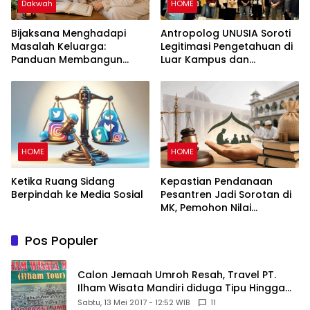
Dakwah
HOME
Bijaksana Menghadapi
Antropolog UNUSIA Soroti
Masalah Keluarga:
Legitimasi Pengetahuan di
Panduan Membangun
Luar Kampus dan
Keluarga Harmonis dalam
Pentingnya Ruang Refleksi
Perspektif Islam
HOME
HOME
Ketika Ruang Sidang
Kepastian Pendanaan
Berpindah ke Media Sosial
Pesantren Jadi Sorotan di
MK, Pemohon Nilai
Kewajiban Negara Masih
Belum Memberikan
Pos Populer
Kepastian Hukum
Calon Jemaah Umroh Resah, Travel PT.
Ilham Wisata Mandiri diduga Tipu Hingga
Ratusan Juta
Sabtu, 13 Mei 2017 - 12:52 WIB
11