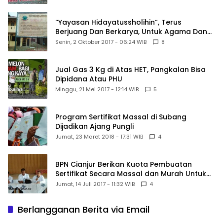
“Yayasan Hidayatussholihin”, Terus
Berjuang Dan Berkarya, Untuk Agama Dan
Bangsa
Senin, 2 Oktober 2017 - 06:24 WIB
8
Jual Gas 3 Kg di Atas HET, Pangkalan Bisa
Dipidana Atau PHU
Minggu, 21 Mei 2017 - 12:14 WIB
5
Program Sertifikat Massal di Subang
Dijadikan Ajang Pungli
Jumat, 23 Maret 2018 - 17:31 WIB
4
BPN Cianjur Berikan Kuota Pembuatan
Sertifikat Secara Massal dan Murah Untuk
Desa Babakansari
Jumat, 14 Juli 2017 - 11:32 WIB
4
Berlangganan Berita via Email