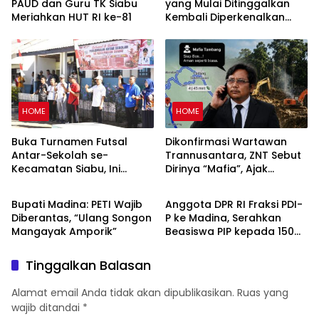
PAUD dan Guru TK Siabu
yang Mulai Ditinggalkan
Meriahkan HUT RI ke-81
Kembali Diperkenalkan
Lewat Lomba HUT RI ke-81
di Siabu
HOME
HOME
Buka Turnamen Futsal
Dikonfirmasi Wartawan
Antar-Sekolah se-
Trannusantara, ZNT Sebut
Kecamatan Siabu, Ini
Dirinya “Mafia”, Ajak
HOME
HOME
Pesan Camat
Bertemu 15 Agustus untuk
Klarifikasi Dugaan PETI
Bupati Madina: PETI Wajib
Anggota DPR RI Fraksi PDI-
Diberantas, “Ulang Songon
P ke Madina, Serahkan
Mangayak Amporik”
Beasiswa PIP kepada 150
Siswa SD
Tinggalkan Balasan
Alamat email Anda tidak akan dipublikasikan.
Ruas yang
wajib ditandai
*