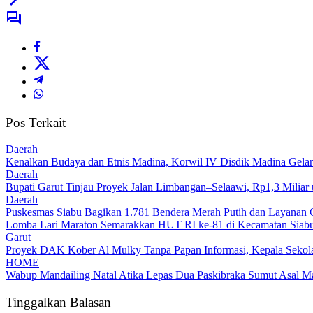
Pos Terkait
Daerah
Kenalkan Budaya dan Etnis Madina, Korwil IV Disdik Madina Gelar
Daerah
Bupati Garut Tinjau Proyek Jalan Limbangan–Selaawi, Rp1,3 Miliar
Daerah
Puskesmas Siabu Bagikan 1.781 Bendera Merah Putih dan Layanan 
Lomba Lari Maraton Semarakkan HUT RI ke-81 di Kecamatan Siabu,
Garut
Proyek DAK Kober Al Mulky Tanpa Papan Informasi, Kepala Sekola
HOME
Wabup Mandailing Natal Atika Lepas Dua Paskibraka Sumut Asal Ma
Tinggalkan Balasan