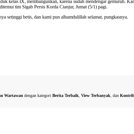
u duduk kelas IX, membangunkan, karena sudah mendengar gemuruh. Kam
ditemui tim Sigab Persis Korda Cianjur, Jumat (5/1) pagi.
ya setinggi betis, dan kami pun alhamdulillah selamat, pungkasnya.
dan Wartawan
dengan kategori
Berita Terbaik
,
View Terbanyak
, dan
Kontrib