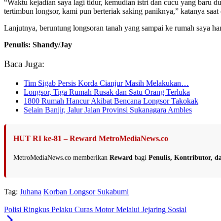
“Waktu kejadian saya lagi tidur, kemudian istri dan cucu yang bar
tertimbun longsor, kami pun berteriak saking paniknya,” katanya saat 
Lanjutnya, beruntung longsoran tanah yang sampai ke rumah saya han
Penulis: Shandy/Jay
Baca Juga:
Tim Sigab Persis Korda Cianjur Masih Melakukan…
Longsor, Tiga Rumah Rusak dan Satu Orang Terluka
1800 Rumah Hancur Akibat Bencana Longsor Takokak
Selain Banjir, Jalur Jalan Provinsi Sukanagara Ambles
HUT RI ke-81 – Reward MetroMediaNews.co
MetroMediaNews.co memberikan
Reward
bagi
Penulis, Kontributor, 
Tag:
Juhana
Korban Longsor Sukabumi
Polisi Ringkus Pelaku Curas Motor Melalui Jejaring Sosial