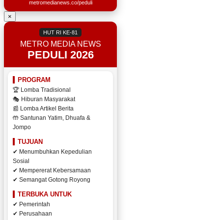
metromedianews.co/peduli
×
HUT RI KE-81
METRO MEDIA NEWS
PEDULI 2026
PROGRAM
🏆 Lomba Tradisional
🎭 Hiburan Masyarakat
📰 Lomba Artikel Berita
🤲 Santunan Yatim, Dhuafa &
Jompo
TUJUAN
✔ Menumbuhkan Kepedulian
Sosial
✔ Mempererat Kebersamaan
✔ Semangat Gotong Royong
TERBUKA UNTUK
✔ Pemerintah
✔ Perusahaan