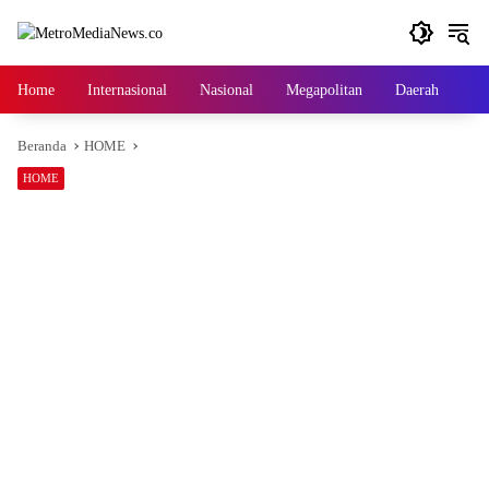
Langsung
ke
konten
Home
Internasional
Nasional
Megapolitan
Daerah
Ga
Beranda
HOME
HOME