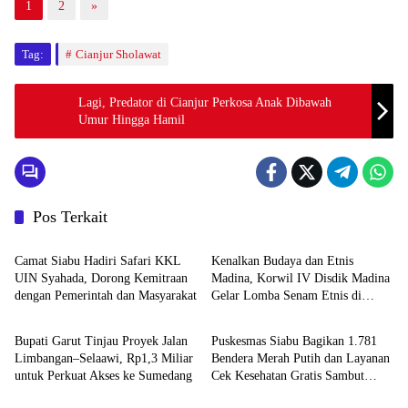
1
2
»
Tag:
Cianjur Sholawat
Lagi, Predator di Cianjur Perkosa Anak Dibawah
Umur Hingga Hamil
Pos Terkait
HOME
Daerah
Camat Siabu Hadiri Safari KKL
Kenalkan Budaya dan Etnis
UIN Syahada, Dorong Kemitraan
Madina, Korwil IV Disdik Madina
dengan Pemerintah dan Masyarakat
Gelar Lomba Senam Etnis di
Daerah
Daerah
Siabu
Bupati Garut Tinjau Proyek Jalan
Puskesmas Siabu Bagikan 1.781
Limbangan–Selaawi, Rp1,3 Miliar
Bendera Merah Putih dan Layanan
untuk Perkuat Akses ke Sumedang
Cek Kesehatan Gratis Sambut
Daerah
Garut
HUT RI ke-81