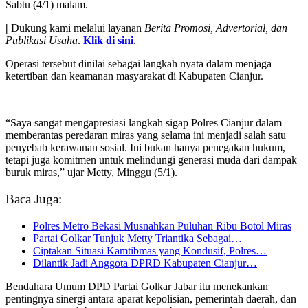
Sabtu (4/1) malam.
|
Dukung kami melalui layanan
Berita Promosi, Advertorial, dan
Publikasi Usaha
.
Klik di sini
.
Operasi tersebut dinilai sebagai langkah nyata dalam menjaga
ketertiban dan keamanan masyarakat di Kabupaten Cianjur.
“Saya sangat mengapresiasi langkah sigap Polres Cianjur dalam
memberantas peredaran miras yang selama ini menjadi salah satu
penyebab kerawanan sosial. Ini bukan hanya penegakan hukum,
tetapi juga komitmen untuk melindungi generasi muda dari dampak
buruk miras,” ujar Metty, Minggu (5/1).
Baca Juga:
Polres Metro Bekasi Musnahkan Puluhan Ribu Botol Miras
Partai Golkar Tunjuk Metty Triantika Sebagai…
Ciptakan Situasi Kamtibmas yang Kondusif, Polres…
Dilantik Jadi Anggota DPRD Kabupaten Cianjur…
Bendahara Umum DPD Partai Golkar Jabar itu menekankan
pentingnya sinergi antara aparat kepolisian, pemerintah daerah, dan