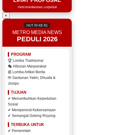
metromedianews.co/peduli
×
HUT RI KE-81
METRO MEDIA NEWS
PEDULI 2026
PROGRAM
🏆 Lomba Tradisional
🎭 Hiburan Masyarakat
📰 Lomba Artikel Berita
🤲 Santunan Yatim, Dhuafa &
Jompo
TUJUAN
✔ Menumbuhkan Kepedulian
Sosial
✔ Mempererat Kebersamaan
✔ Semangat Gotong Royong
TERBUKA UNTUK
✔ Pemerintah