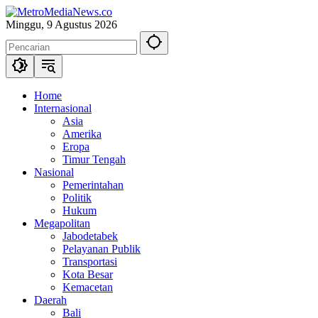
Langsung
ke
Minggu, 9 Agustus 2026
konten
Home
Internasional
Asia
Amerika
Eropa
Timur Tengah
Nasional
Pemerintahan
Politik
Hukum
Megapolitan
Jabodetabek
Pelayanan Publik
Transportasi
Kota Besar
Kemacetan
Daerah
Bali