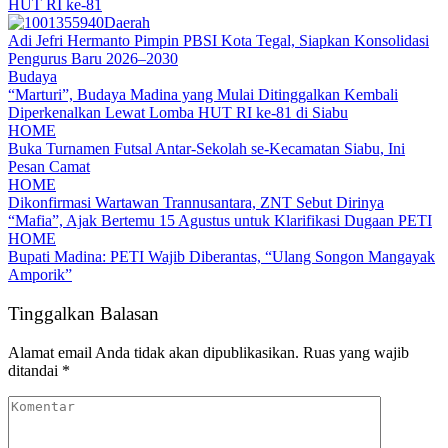
HUT RI ke-81
Daerah
Adi Jefri Hermanto Pimpin PBSI Kota Tegal, Siapkan Konsolidasi
Pengurus Baru 2026–2030
Budaya
“Marturi”, Budaya Madina yang Mulai Ditinggalkan Kembali
Diperkenalkan Lewat Lomba HUT RI ke-81 di Siabu
HOME
Buka Turnamen Futsal Antar-Sekolah se-Kecamatan Siabu, Ini
Pesan Camat
HOME
Dikonfirmasi Wartawan Trannusantara, ZNT Sebut Dirinya
“Mafia”, Ajak Bertemu 15 Agustus untuk Klarifikasi Dugaan PETI
HOME
Bupati Madina: PETI Wajib Diberantas, “Ulang Songon Mangayak
Amporik”
Tinggalkan Balasan
Alamat email Anda tidak akan dipublikasikan.
Ruas yang wajib
ditandai
*