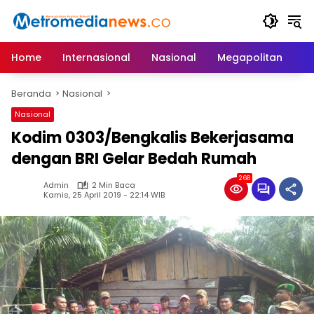
Langsung
ke
konten
Home
Internasional
Nasional
Megapolitan
D
Beranda
Nasional
Nasional
Kodim 0303/Bengkalis Bekerjasama
dengan BRI Gelar Bedah Rumah
268
Admin
2 Min Baca
Kamis, 25 April 2019 - 22:14 WIB