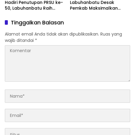
Hadiri Penutupan PRSU ke-
Labuhanbatu Desak
50, Labuhanbatu Raih
Pemkab Maksimalkan
Juara II Lomba Film Pendek
Penerapan Perda
Pembatasan Truk
Tinggalkan Balasan
Bertonase Besar
Alamat email Anda tidak akan dipublikasikan.
Ruas yang
wajib ditandai
*