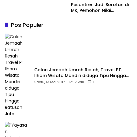
Pesantren Jadi Sorotan di
MK, Pemohon Nilai
Kewajiban Negara Masih
Belum Memberikan
Pos Populer
Kepastian Hukum
Calon Jemaah Umroh Resah, Travel PT.
Ilham Wisata Mandiri diduga Tipu Hingga
Ratusan Juta
Sabtu, 13 Mei 2017 - 12:52 WIB
11