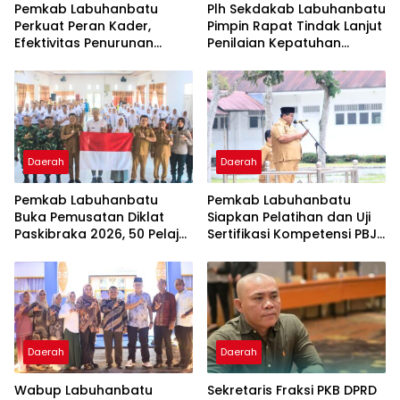
Pemkab Labuhanbatu
Plh Sekdakab Labuhanbatu
Perkuat Peran Kader,
Pimpin Rapat Tindak Lanjut
Efektivitas Penurunan
Penilaian Kepatuhan
Stunting Masih Jadi
Pelayanan Publik
Tantangan Bersama
Ombudsman RI 2026
Daerah
Daerah
Pemkab Labuhanbatu
Pemkab Labuhanbatu
Buka Pemusatan Diklat
Siapkan Pelatihan dan Uji
Paskibraka 2026, 50 Pelajar
Sertifikasi Kompetensi PBJ
Disiapkan Kibarkan Merah
bagi 120 ASN
Putih
Daerah
Daerah
Wabup Labuhanbatu
Sekretaris Fraksi PKB DPRD