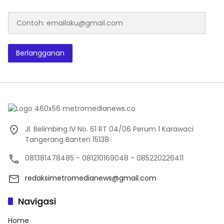
Contoh:
emailaku@gmail.com
Berlangganan
Jl. Belimbing IV No. 61 RT 04/06 Perum 1 Karawaci
Tangerang Banten 15138
081381478485 - 081210169048 - 085220226411
redaksimetromedianews@gmail.com
Navigasi
Home