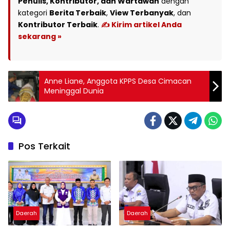
Penulis, Kontributor, dan Wartawan
dengan
kategori
Berita Terbaik
,
View Terbanyak
, dan
Kontributor Terbaik
.
✍️ Kirim artikel Anda
sekarang »
Anne Liane, Anggota KPPS Desa Cimacan
Meninggal Dunia
Pos Terkait
Daerah
Daerah