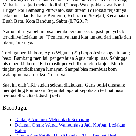
Maha Kuasa jadi meledak di sini,” ucap Wakapolda Jawa Barat
Brigjen Pol Bambang Purwanto, saat ditemui di lokasi terjadinya
ledakan, Jalan Kubang Beureum, Kelurahan Sekejati, Kecamatan
Buah Batu, Kota Bandung, Sabtu (8/7/2017)
Namun dirinya belum bisa membeberkan secara pasti penyebab
terjadinya ledakan itu. “Pemicunya nanti kita tunggu dari inafis dan
jibom,” ujarnya.
Terduga perakit bom, Agus Wiguna (21) berprofesi sebagai tukang
baso. Bambang menilai, pengetahuan Agus cukup luas. Sehingga
bisa merakit bom. “Kita masih penyelidikan lebih lanjut. Mereka
tingkat pendidikannya lumayan. Sampai bisa membuat bom
walaupun jualan bakso,” ujarnya.
Saat ini olah TKP sudah selesai dilakukan. Garis polisi dipasang
mengeliling kontrakan. Sejumlah aparat kepolisian terlihat masih
berjaga di sekitar lokasi.
(red)
Baca Juga:
Gudang Amunisi Meledak di Semarang
Delapan Orang Warga Wangunjaya Jadi Korban Ledakan
Balon
Tabung Gas Setrika Uap Meledak, Tiga Tempat Usaha…