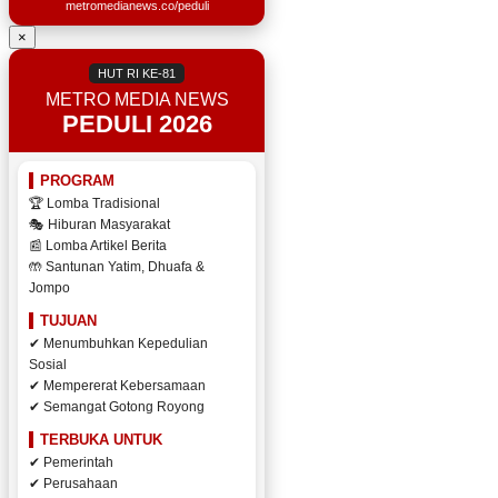
metromedianews.co/peduli
×
HUT RI KE-81
METRO MEDIA NEWS
PEDULI 2026
PROGRAM
🏆 Lomba Tradisional
🎭 Hiburan Masyarakat
📰 Lomba Artikel Berita
🤲 Santunan Yatim, Dhuafa &
Jompo
TUJUAN
✔ Menumbuhkan Kepedulian
Sosial
✔ Mempererat Kebersamaan
✔ Semangat Gotong Royong
TERBUKA UNTUK
✔ Pemerintah
✔ Perusahaan