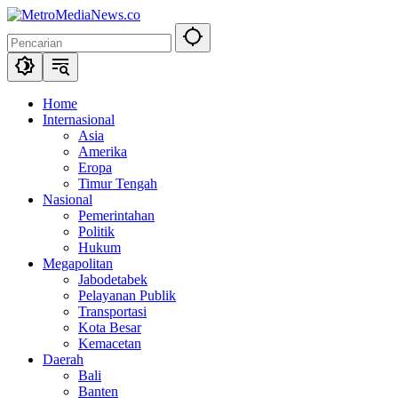
Langsung
ke
konten
Home
Internasional
Asia
Amerika
Eropa
Timur Tengah
Nasional
Pemerintahan
Politik
Hukum
Megapolitan
Jabodetabek
Pelayanan Publik
Transportasi
Kota Besar
Kemacetan
Daerah
Bali
Banten