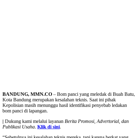
BANDUNG, MMN.CO
– Bom panci yang meledak di Buah Batu,
Kota Bandung merupakan kesalahan teknis. Saat ini pihak
Kepolisian masih menunggu hasil identifikasi penyebab ledakan
bom panci di lapangan.
|
Dukung kami melalui layanan
Berita Promosi, Advertorial, dan
Publikasi Usaha
.
Klik di sini
.
“Sebetulnya ini kesalahan teknis mereka, tapi karena berkat yang