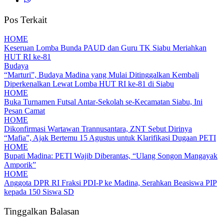
Pos Terkait
HOME
Keseruan Lomba Bunda PAUD dan Guru TK Siabu Meriahkan
HUT RI ke-81
Budaya
“Marturi”, Budaya Madina yang Mulai Ditinggalkan Kembali
Diperkenalkan Lewat Lomba HUT RI ke-81 di Siabu
HOME
Buka Turnamen Futsal Antar-Sekolah se-Kecamatan Siabu, Ini
Pesan Camat
HOME
Dikonfirmasi Wartawan Trannusantara, ZNT Sebut Dirinya
“Mafia”, Ajak Bertemu 15 Agustus untuk Klarifikasi Dugaan PETI
HOME
Bupati Madina: PETI Wajib Diberantas, “Ulang Songon Mangayak
Amporik”
HOME
Anggota DPR RI Fraksi PDI-P ke Madina, Serahkan Beasiswa PIP
kepada 150 Siswa SD
Tinggalkan Balasan