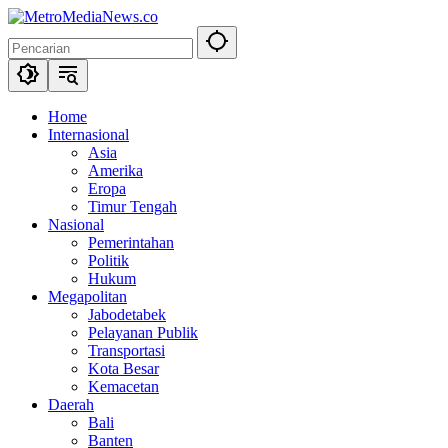
Langsung
ke
konten
Home
Internasional
Asia
Amerika
Eropa
Timur Tengah
Nasional
Pemerintahan
Politik
Hukum
Megapolitan
Jabodetabek
Pelayanan Publik
Transportasi
Kota Besar
Kemacetan
Daerah
Bali
Banten