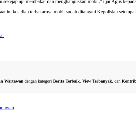
n dalam sekejap api membakar dan menghanguskan mobil,” ujar Agus k
at ini kejadian terbakarnya mobil sudah ditangani Kepolisian setempat
ar
dan Wartawan
dengan kategori
Berita Terbaik
,
View Terbanyak
, dan
Kontrib
artawan