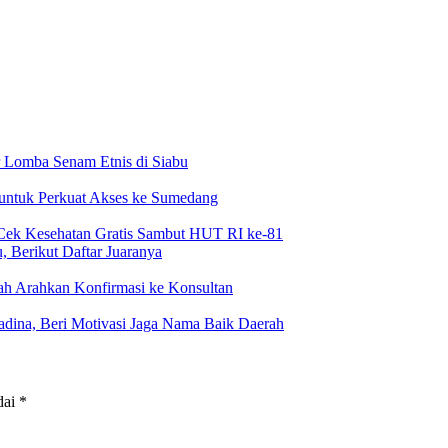
 Lomba Senam Etnis di Siabu
 untuk Perkuat Akses ke Sumedang
Cek Kesehatan Gratis Sambut HUT RI ke-81
 Berikut Daftar Juaranya
h Arahkan Konfirmasi ke Konsultan
dina, Beri Motivasi Jaga Nama Baik Daerah
dai
*