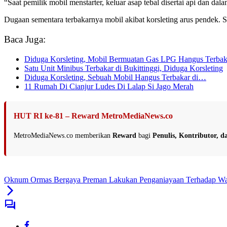
“Saat pemilik mobil menstarter, keluar asap tebal disertai api da
Dugaan sementara terbakarnya mobil akibat korsleting arus pendek. Sa
Baca Juga:
Diduga Korsleting, Mobil Bermuatan Gas LPG Hangus Terbak
Satu Unit Minibus Terbakar di Bukittinggi, Diduga Korsleting
Diduga Korsleting, Sebuah Mobil Hangus Terbakar di…
11 Rumah Di Cianjur Ludes Di Lalap Si Jago Merah
HUT RI ke-81 – Reward MetroMediaNews.co
MetroMediaNews.co memberikan
Reward
bagi
Penulis, Kontributor, 
Oknum Ormas Bergaya Preman Lakukan Penganiayaan Terhadap W