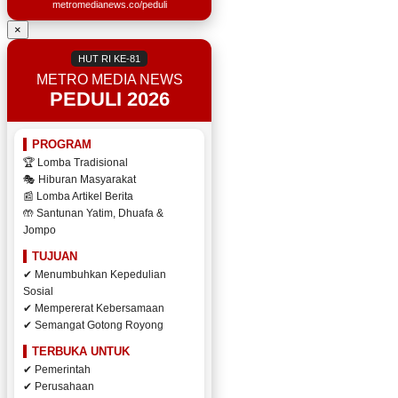
metromedianews.co/peduli
×
HUT RI KE-81
METRO MEDIA NEWS
PEDULI 2026
PROGRAM
🏆 Lomba Tradisional
🎭 Hiburan Masyarakat
📰 Lomba Artikel Berita
🤲 Santunan Yatim, Dhuafa &
Jompo
TUJUAN
✔ Menumbuhkan Kepedulian
Sosial
✔ Mempererat Kebersamaan
✔ Semangat Gotong Royong
TERBUKA UNTUK
✔ Pemerintah
✔ Perusahaan