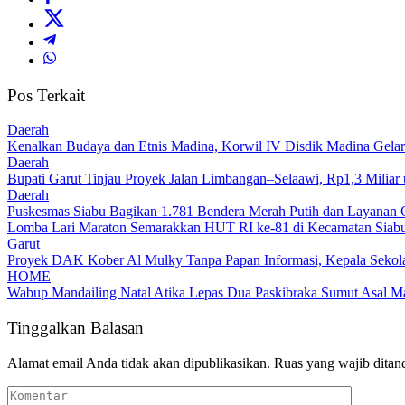
Pos Terkait
Daerah
Kenalkan Budaya dan Etnis Madina, Korwil IV Disdik Madina Gelar
Daerah
Bupati Garut Tinjau Proyek Jalan Limbangan–Selaawi, Rp1,3 Miliar
Daerah
Puskesmas Siabu Bagikan 1.781 Bendera Merah Putih dan Layanan 
Lomba Lari Maraton Semarakkan HUT RI ke-81 di Kecamatan Siabu,
Garut
Proyek DAK Kober Al Mulky Tanpa Papan Informasi, Kepala Sekola
HOME
Wabup Mandailing Natal Atika Lepas Dua Paskibraka Sumut Asal Ma
Tinggalkan Balasan
Alamat email Anda tidak akan dipublikasikan.
Ruas yang wajib ditan