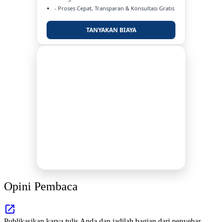
- Proses Cepat, Transparan & Konsultasi Gratis
TANYAKAN BIAYA
DUKUNG KAMI
BERSAMA METROMEDIANEWS.CO
MEDIA INFORMASI TERPERCAYA
Publikasi Kegiatan
Berita Promosi
Tingkatkan Branding Anda
INFO SELENGKAPNYA
Opini Pembaca
Publikasikan karya tulis Anda dan jadilah bagian dari penyebar