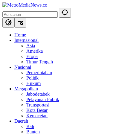
Langsung
ke
konten
Home
Internasional
Asia
Amerika
Eropa
Timur Tengah
Nasional
Pemerintahan
Politik
Hukum
Megapolitan
Jabodetabek
Pelayanan Publik
Transportasi
Kota Besar
Kemacetan
Daerah
Bali
Banten