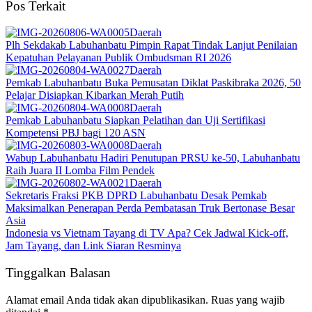
Pos Terkait
Daerah
Plh Sekdakab Labuhanbatu Pimpin Rapat Tindak Lanjut Penilaian
Kepatuhan Pelayanan Publik Ombudsman RI 2026
Daerah
Pemkab Labuhanbatu Buka Pemusatan Diklat Paskibraka 2026, 50
Pelajar Disiapkan Kibarkan Merah Putih
Daerah
Pemkab Labuhanbatu Siapkan Pelatihan dan Uji Sertifikasi
Kompetensi PBJ bagi 120 ASN
Daerah
Wabup Labuhanbatu Hadiri Penutupan PRSU ke-50, Labuhanbatu
Raih Juara II Lomba Film Pendek
Daerah
Sekretaris Fraksi PKB DPRD Labuhanbatu Desak Pemkab
Maksimalkan Penerapan Perda Pembatasan Truk Bertonase Besar
Asia
Indonesia vs Vietnam Tayang di TV Apa? Cek Jadwal Kick-off,
Jam Tayang, dan Link Siaran Resminya
Tinggalkan Balasan
Alamat email Anda tidak akan dipublikasikan.
Ruas yang wajib