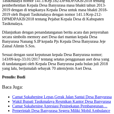
Tasikmalaya nomor 141.1/Kep.182-DPMDPAKB/2018 tentang
pemberhentian Kepala Desa Banyurasa masa bhakti tahun 2013-
2019 dengan di tetapkanya Kepala Desa untuk masa bhakti 2018-
2019 oleh Bupati Tasikmalaya dengan nomor 141.1/Kep-212-
DPMDPAKB/2018 tentang Pejabat Kepala Desa di Kabupaten
Tasikmalaya.
Dilanjutkan dengan penandatanganan berita acara dan penyerahan
secara simbolis memory aset Desa dari mantan kepala Desa
Banyurasa Nanang S.IP kepada Pjs Kepala Desa Banyurasa Jeje
Zainal Alimin S.Sos.
Sesuai dengan surat keputusan kepala Desa Banyurasa nomor;
143/09-kep-33.01/2017 tentang setatus penggunaan aset desa yang
di tandatangani oleh Kepala Desa Banyurasa pada bulan juli 2018
yang lalu, berjumalah sebayak 70 aitem/jenis Aset Desa.
Penulis: Budi
Baca Juga:
Camat Sukahening Lepas Gerak Jalan Santai Desa Banyurasa
Wakil Bupati Tasikmalaya Resmikan Kantor Desa Banyurasa
Camat Sukahening Apresiasi Peningkatan Pembangunan…
Pemerintah Desa Banyurasa Segera Miliki Mobil Ambulance