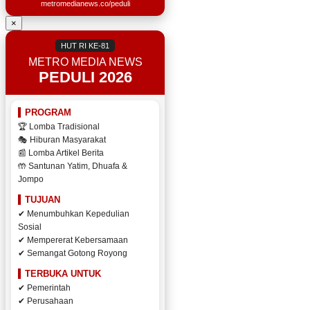
metromedianews.co/peduli
×
HUT RI KE-81
METRO MEDIA NEWS
PEDULI 2026
PROGRAM
🏆 Lomba Tradisional
🎭 Hiburan Masyarakat
📰 Lomba Artikel Berita
🤲 Santunan Yatim, Dhuafa &
Jompo
TUJUAN
✔ Menumbuhkan Kepedulian
Sosial
✔ Mempererat Kebersamaan
✔ Semangat Gotong Royong
TERBUKA UNTUK
✔ Pemerintah
✔ Perusahaan