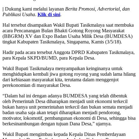
|
Dukung kami melalui layanan
Berita Promosi, Advertorial, dan
Publikasi Usaha
.
Klik di sini
.
Hal tersebut disampaikan Wakil Bupati Tasikmalaya saat membuka
acara Pencanangan Bulan Bhakti Gotong Royong Masyarakat
(BBGRM) XV dan Expo Badan Usaha Milik Desa (BUMDESA)
tingkat Kabupaten Tasikmalaya, Singaparna, Kamis (3/5/18).
Hadir pada acara tersebut Anggota DPRD Kabupaten Tasikmalaya,
para Kepala SKPD/BUMD, para Kepala Desa.
Wakil Bupati Tasikmalaya menyampaikan keinginanya untuk
menghidupkan kembali jiwa gotong royong yang sudah lama hilang
dari kebiasaan masyarakat kita, terutama dalam menggenjot
perekonomian di masyarakat Desa.
“Dalam hal ini dengan adanya BUMDESA yang telah dibentuk
oleh Pemerintah Desa diharapkan menjadi unit ekonomi terkecil
bukan hanya unit pemerintahan terkecil dan bukan semata menjadi
badan usaha saja akan tetapi diharapkan menjadi pendorong,
motivator, lokomotif, pembangunan ekonomi di Desa, sehingga bisa
berkesinambungan dengan tujuan Dana Desa,” ujarnya.
Wakil Bupati mengimbau kepada Kepala Dinas Pemberdayaan