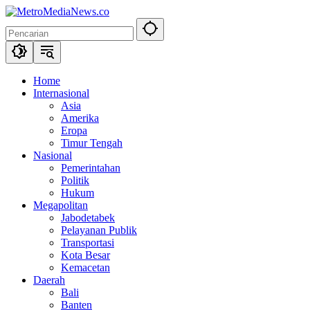
Langsung
ke
konten
Home
Internasional
Asia
Amerika
Eropa
Timur Tengah
Nasional
Pemerintahan
Politik
Hukum
Megapolitan
Jabodetabek
Pelayanan Publik
Transportasi
Kota Besar
Kemacetan
Daerah
Bali
Banten