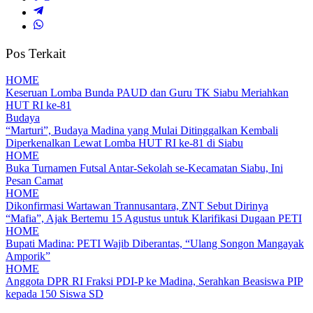
Pos Terkait
HOME
Keseruan Lomba Bunda PAUD dan Guru TK Siabu Meriahkan
HUT RI ke-81
Budaya
“Marturi”, Budaya Madina yang Mulai Ditinggalkan Kembali
Diperkenalkan Lewat Lomba HUT RI ke-81 di Siabu
HOME
Buka Turnamen Futsal Antar-Sekolah se-Kecamatan Siabu, Ini
Pesan Camat
HOME
Dikonfirmasi Wartawan Trannusantara, ZNT Sebut Dirinya
“Mafia”, Ajak Bertemu 15 Agustus untuk Klarifikasi Dugaan PETI
HOME
Bupati Madina: PETI Wajib Diberantas, “Ulang Songon Mangayak
Amporik”
HOME
Anggota DPR RI Fraksi PDI-P ke Madina, Serahkan Beasiswa PIP
kepada 150 Siswa SD