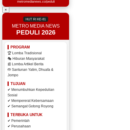
metromedianews.co/peduli
×
HUT RI KE-81
METRO MEDIA NEWS
PEDULI 2026
PROGRAM
🏆 Lomba Tradisional
🎭 Hiburan Masyarakat
📰 Lomba Artikel Berita
🤲 Santunan Yatim, Dhuafa &
Jompo
TUJUAN
✔ Menumbuhkan Kepedulian
Sosial
✔ Mempererat Kebersamaan
✔ Semangat Gotong Royong
TERBUKA UNTUK
✔ Pemerintah
✔ Perusahaan