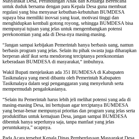
Masyarakat Desa, Perlindungan Anak dan Keluarga Berencana
untuk duduk bersama dengan para Kepala Desa guna membuat
regulasi yang bisa menyasar kebuthan-kebutuhan BUMDESA
supaya bisa memiliki inovsai yang kuat, motivasi tinggi dan
menghidupkan kembali gotong royong, sehingga BUMDESA bisa
mempunyai tujuan yang jelas untuk mengembangkan potensi
perekonomian yang ada di Desa-nya masing-masing.
“Jangan sampai kebijakan Pemerintah hanya berbasis uang, namun
berbasis program yang jelas. Selain itu pihak swasta juga diharapkan
berperan aktif ikut serta mendorong terciptanya perekonomian
keberadaan BUMDESA di masyarakat,“ imbuhnya.
Wakil Bupati menjelaskan ada 351 BUMDESA di Kabupaten
Tasikmalaya yang mesti dibantu oleh Pemerintah Kabupaten
Tasikmalaya dalam segi penganggaran yang menyeluruh serta
mempermudah pengalokasianya.
“Selain itu Pemerintah harus lebih jeli melihat potensi yang ada di
masing-masing Desa, ini bertujuan agar terciptanya BUMDESA
yang benar-benar mempunyai prioritas dan program yang jelas serta
produktifitas untuk kemajuan Desa, jangan sampai BUMDESA
dibentuk hanya seperlunya saja, tanpa manfaat yang jelas
peruntukanya,” ucapnya.
Pada Acara tersebut Kepala Dinas Pemberdayaan Masyarakat Desa