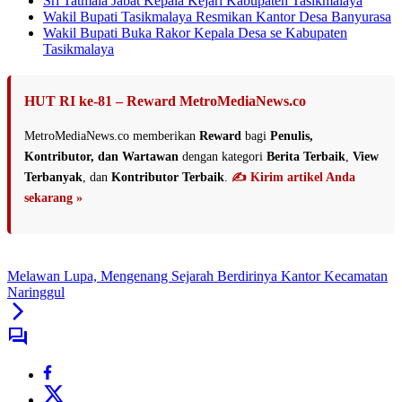
Sri Tatmala Jabat Kepala Kejari Kabupaten Tasikmalaya
Wakil Bupati Tasikmalaya Resmikan Kantor Desa Banyurasa
Wakil Bupati Buka Rakor Kepala Desa se Kabupaten
Tasikmalaya
HUT RI ke-81 – Reward MetroMediaNews.co
MetroMediaNews.co memberikan
Reward
bagi
Penulis,
Kontributor, dan Wartawan
dengan kategori
Berita Terbaik
,
View
Terbanyak
, dan
Kontributor Terbaik
.
✍️ Kirim artikel Anda
sekarang »
Melawan Lupa, Mengenang Sejarah Berdirinya Kantor Kecamatan
Naringgul