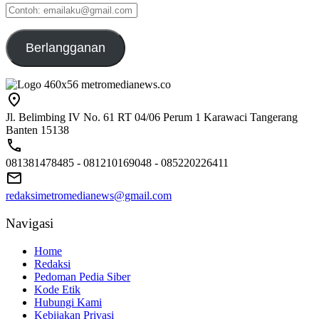
Contoh:
emailaku@gmail.com
Berlangganan
Jl. Belimbing IV No. 61 RT 04/06 Perum 1 Karawaci Tangerang
Banten 15138
081381478485 - 081210169048 - 085220226411
redaksimetromedianews@gmail.com
Navigasi
Home
Redaksi
Pedoman Pedia Siber
Kode Etik
Hubungi Kami
Kebijakan Privasi