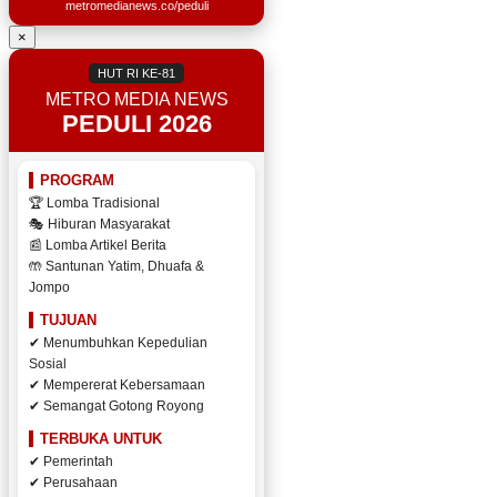
metromedianews.co/peduli
×
HUT RI KE-81
METRO MEDIA NEWS
PEDULI 2026
PROGRAM
🏆 Lomba Tradisional
🎭 Hiburan Masyarakat
📰 Lomba Artikel Berita
🤲 Santunan Yatim, Dhuafa &
Jompo
TUJUAN
✔ Menumbuhkan Kepedulian
Sosial
✔ Mempererat Kebersamaan
✔ Semangat Gotong Royong
TERBUKA UNTUK
✔ Pemerintah
✔ Perusahaan