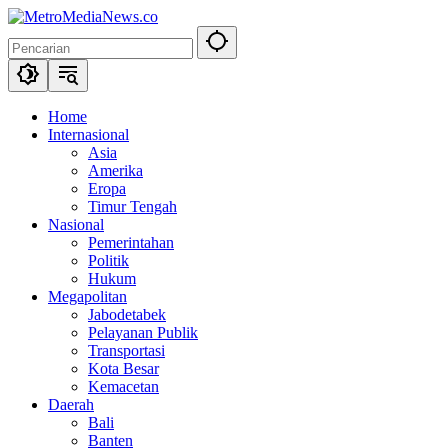
Langsung
ke
konten
Home
Internasional
Asia
Amerika
Eropa
Timur Tengah
Nasional
Pemerintahan
Politik
Hukum
Megapolitan
Jabodetabek
Pelayanan Publik
Transportasi
Kota Besar
Kemacetan
Daerah
Bali
Banten