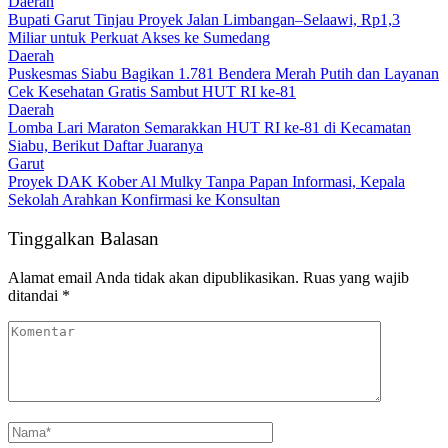
Daerah
Bupati Garut Tinjau Proyek Jalan Limbangan–Selaawi, Rp1,3
Miliar untuk Perkuat Akses ke Sumedang
Daerah
Puskesmas Siabu Bagikan 1.781 Bendera Merah Putih dan Layanan
Cek Kesehatan Gratis Sambut HUT RI ke-81
Daerah
Lomba Lari Maraton Semarakkan HUT RI ke-81 di Kecamatan
Siabu, Berikut Daftar Juaranya
Garut
Proyek DAK Kober Al Mulky Tanpa Papan Informasi, Kepala
Sekolah Arahkan Konfirmasi ke Konsultan
Tinggalkan Balasan
Alamat email Anda tidak akan dipublikasikan.
Ruas yang wajib
ditandai
*