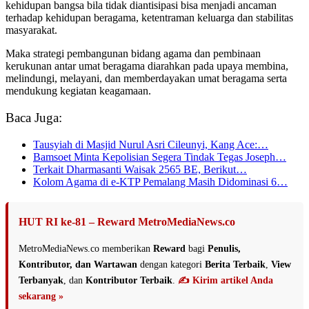
kehidupan bangsa bila tidak diantisipasi bisa menjadi ancaman
terhadap kehidupan beragama, ketentraman keluarga dan stabilitas
masyarakat.
Maka strategi pembangunan bidang agama dan pembinaan
kerukunan antar umat beragama diarahkan pada upaya membina,
melindungi, melayani, dan memberdayakan umat beragama serta
mendukung kegiatan keagamaan.
Baca Juga:
Tausyiah di Masjid Nurul Asri Cileunyi, Kang Ace:…
Bamsoet Minta Kepolisian Segera Tindak Tegas Joseph…
Terkait Dharmasanti Waisak 2565 BE, Berikut…
Kolom Agama di e-KTP Pemalang Masih Didominasi 6…
HUT RI ke-81 – Reward MetroMediaNews.co
MetroMediaNews.co memberikan
Reward
bagi
Penulis,
Kontributor, dan Wartawan
dengan kategori
Berita Terbaik
,
View
Terbanyak
, dan
Kontributor Terbaik
.
✍️ Kirim artikel Anda
sekarang »