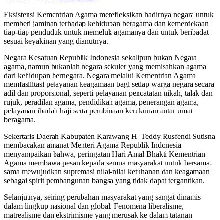
Eksistensi Kementrian Agama merefleksikan hadirnya negara untuk
memberi jaminan terhadap kehidupan beragama dan kemerdekaan
tiap-tiap penduduk untuk memeluk agamanya dan untuk beribadat
sesuai keyakinan yang dianutnya.
Negara Kesatuan Republik Indonesia sekalipun bukan Negara
agama, namun bukanlah negara sekuler yang memisahkan agama
dari kehidupan bernegara. Negara melalui Kementrian Agama
memfasilitasi pelayanan keagamaan bagi setiap warga negara secara
adil dan proporsional, seperti pelayanan pencatatan nikah, talak dan
rujuk, peradilan agama, pendidikan agama, penerangan agama,
pelayanan ibadah haji serta pembinaan kerukunan antar umat
beragama.
Sekertaris Daerah Kabupaten Karawang H. Teddy Rusfendi Sutisna
membacakan amanat Menteri Agama Republik Indonesia
menyampaikan bahwa, peringatan Hari Amal Bhakti Kementrian
Agama membawa pesan kepada semua masyarakat untuk bersama-
sama mewujudkan supremasi nilai-nilai ketuhanan dan keagamaan
sebagai spirit pembangunan bangsa yang tidak dapat tergantikan.
Selanjutnya, seiring perubahan masyarakat yang sangat dinamis
dalam lingkup nasional dan global. Fenomena liberalisme,
matrealisme dan ekstrimisme yang merusak ke dalam tatanan