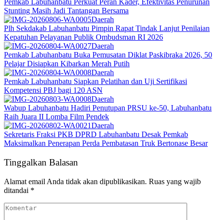
Pemkab Labuhanbatu Perkuat Peran Kader, Efektivitas Penurunan
Stunting Masih Jadi Tantangan Bersama
Daerah
Plh Sekdakab Labuhanbatu Pimpin Rapat Tindak Lanjut Penilaian
Kepatuhan Pelayanan Publik Ombudsman RI 2026
Daerah
Pemkab Labuhanbatu Buka Pemusatan Diklat Paskibraka 2026, 50
Pelajar Disiapkan Kibarkan Merah Putih
Daerah
Pemkab Labuhanbatu Siapkan Pelatihan dan Uji Sertifikasi
Kompetensi PBJ bagi 120 ASN
Daerah
Wabup Labuhanbatu Hadiri Penutupan PRSU ke-50, Labuhanbatu
Raih Juara II Lomba Film Pendek
Daerah
Sekretaris Fraksi PKB DPRD Labuhanbatu Desak Pemkab
Maksimalkan Penerapan Perda Pembatasan Truk Bertonase Besar
Tinggalkan Balasan
Alamat email Anda tidak akan dipublikasikan.
Ruas yang wajib
ditandai
*