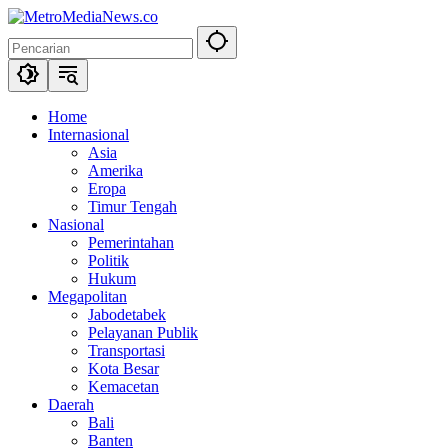
Langsung
ke
konten
Home
Internasional
Asia
Amerika
Eropa
Timur Tengah
Nasional
Pemerintahan
Politik
Hukum
Megapolitan
Jabodetabek
Pelayanan Publik
Transportasi
Kota Besar
Kemacetan
Daerah
Bali
Banten