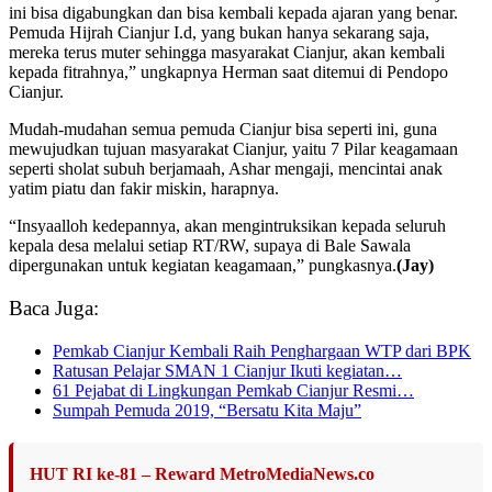
ini bisa digabungkan dan bisa kembali kepada ajaran yang benar.
Pemuda Hijrah Cianjur I.d, yang bukan hanya sekarang saja,
mereka terus muter sehingga masyarakat Cianjur, akan kembali
kepada fitrahnya,” ungkapnya Herman saat ditemui di Pendopo
Cianjur.
Mudah-mudahan semua pemuda Cianjur bisa seperti ini, guna
mewujudkan tujuan masyarakat Cianjur, yaitu 7 Pilar keagamaan
seperti sholat subuh berjamaah, Ashar mengaji, mencintai anak
yatim piatu dan fakir miskin, harapnya.
“Insyaalloh kedepannya, akan mengintruksikan kepada seluruh
kepala desa melalui setiap RT/RW, supaya di Bale Sawala
dipergunakan untuk kegiatan keagamaan,” pungkasnya.
(Jay)
Baca Juga:
Pemkab Cianjur Kembali Raih Penghargaan WTP dari BPK
Ratusan Pelajar SMAN 1 Cianjur Ikuti kegiatan…
61 Pejabat di Lingkungan Pemkab Cianjur Resmi…
Sumpah Pemuda 2019, “Bersatu Kita Maju”
HUT RI ke-81 – Reward MetroMediaNews.co