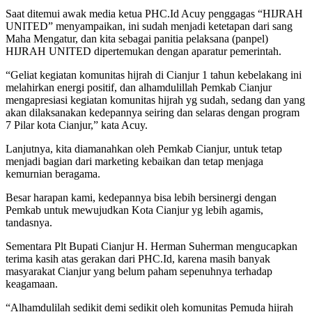
Saat ditemui awak media ketua PHC.Id Acuy penggagas “HIJRAH
UNITED” menyampaikan, ini sudah menjadi ketetapan dari sang
Maha Mengatur, dan kita sebagai panitia pelaksana (panpel)
HIJRAH UNITED dipertemukan dengan aparatur pemerintah.
“Geliat kegiatan komunitas hijrah di Cianjur 1 tahun kebelakang ini
melahirkan energi positif, dan alhamdulillah Pemkab Cianjur
mengapresiasi kegiatan komunitas hijrah yg sudah, sedang dan yang
akan dilaksanakan kedepannya seiring dan selaras dengan program
7 Pilar kota Cianjur,” kata Acuy.
Lanjutnya, kita diamanahkan oleh Pemkab Cianjur, untuk tetap
menjadi bagian dari marketing kebaikan dan tetap menjaga
kemurnian beragama.
Besar harapan kami, kedepannya bisa lebih bersinergi dengan
Pemkab untuk mewujudkan Kota Cianjur yg lebih agamis,
tandasnya.
Sementara Plt Bupati Cianjur H. Herman Suherman mengucapkan
terima kasih atas gerakan dari PHC.Id, karena masih banyak
masyarakat Cianjur yang belum paham sepenuhnya terhadap
keagamaan.
“Alhamdulilah sedikit demi sedikit oleh komunitas Pemuda hijrah