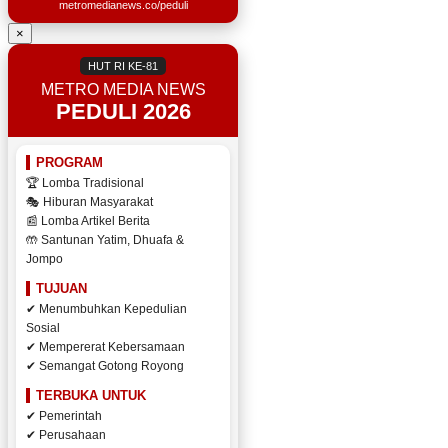
metromedianews.co/peduli
×
HUT RI KE-81
METRO MEDIA NEWS
PEDULI 2026
PROGRAM
🏆 Lomba Tradisional
🎭 Hiburan Masyarakat
📰 Lomba Artikel Berita
🤲 Santunan Yatim, Dhuafa &
Jompo
TUJUAN
✔ Menumbuhkan Kepedulian
Sosial
✔ Mempererat Kebersamaan
✔ Semangat Gotong Royong
TERBUKA UNTUK
✔ Pemerintah
✔ Perusahaan