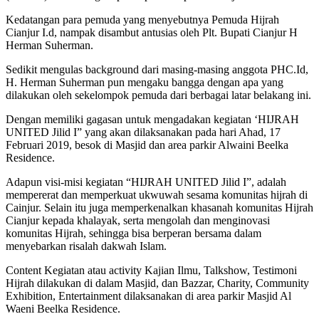
Kedatangan para pemuda yang menyebutnya Pemuda Hijrah
Cianjur I.d, nampak disambut antusias oleh Plt. Bupati Cianjur H
Herman Suherman.
Sedikit mengulas background dari masing-masing anggota PHC.Id,
H. Herman Suherman pun mengaku bangga dengan apa yang
dilakukan oleh sekelompok pemuda dari berbagai latar belakang ini.
Dengan memiliki gagasan untuk mengadakan kegiatan ‘HIJRAH
UNITED Jilid I” yang akan dilaksanakan pada hari Ahad, 17
Februari 2019, besok di Masjid dan area parkir Alwaini Beelka
Residence.
Adapun visi-misi kegiatan “HIJRAH UNITED Jilid I”, adalah
mempererat dan memperkuat ukwuwah sesama komunitas hijrah di
Cainjur. Selain itu juga memperkenalkan khasanah komunitas Hijrah
Cianjur kepada khalayak, serta mengolah dan menginovasi
komunitas Hijrah, sehingga bisa berperan bersama dalam
menyebarkan risalah dakwah Islam.
Content Kegiatan atau activity Kajian Ilmu, Talkshow, Testimoni
Hijrah dilakukan di dalam Masjid, dan Bazzar, Charity, Community
Exhibition, Entertainment dilaksanakan di area parkir Masjid Al
Waeni Beelka Residence.