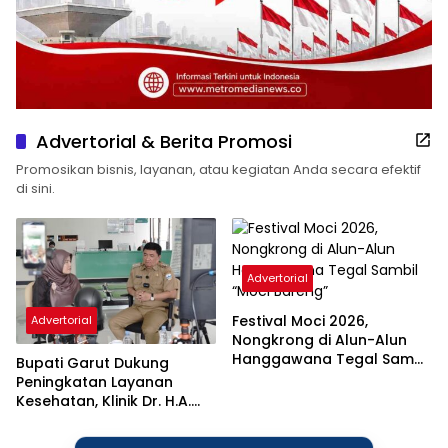
Advertorial & Berita Promosi
Promosikan bisnis, layanan, atau kegiatan Anda secara efektif
di sini.
Advertorial
Festival Moci 2026,
Advertorial
Nongkrong di Alun-Alun
Hanggawana Tegal Sambil
Bupati Garut Dukung
“Moci Bareng”
Peningkatan Layanan
Kesehatan, Klinik Dr. H.A.
Rotinsulu Ditargetkan Naik
Status Jadi Rumah Sakit