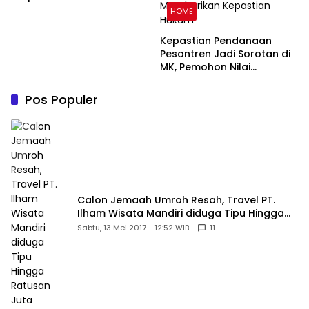
HOME
Kepastian Pendanaan
Pesantren Jadi Sorotan di
MK, Pemohon Nilai
Kewajiban Negara Masih
Belum Memberikan
Pos Populer
Kepastian Hukum
Calon Jemaah Umroh Resah, Travel PT.
Ilham Wisata Mandiri diduga Tipu Hingga
Ratusan Juta
Sabtu, 13 Mei 2017 - 12:52 WIB
11