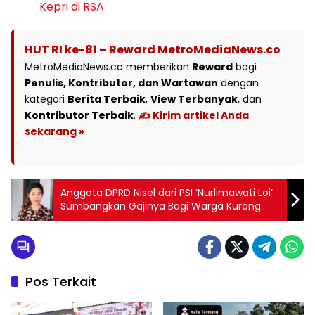
Kepri di RSA
HUT RI ke-81 – Reward MetroMediaNews.co
MetroMediaNews.co memberikan
Reward
bagi
Penulis, Kontributor, dan Wartawan
dengan
kategori
Berita Terbaik
,
View Terbanyak
, dan
Kontributor Terbaik
.
✍️ Kirim artikel Anda
sekarang »
Anggota DPRD Nisel dari PSI ‘Nurlimawati Loi’
Sumbangkan Gajinya Bagi Warga Kurang
Mampu
Pos Terkait