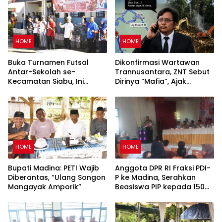
HOME
HOME
Buka Turnamen Futsal
Dikonfirmasi Wartawan
Antar-Sekolah se-
Trannusantara, ZNT Sebut
Kecamatan Siabu, Ini
Dirinya “Mafia”, Ajak
Pesan Camat
Bertemu 15 Agustus untuk
Klarifikasi Dugaan PETI
HOME
HOME
Bupati Madina: PETI Wajib
Anggota DPR RI Fraksi PDI-
Diberantas, “Ulang Songon
P ke Madina, Serahkan
Mangayak Amporik”
Beasiswa PIP kepada 150
Siswa SD