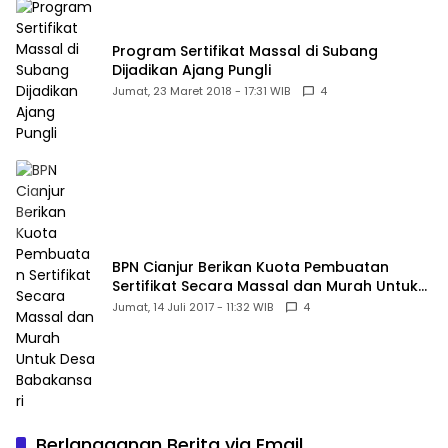
Program Sertifikat Massal di Subang
Dijadikan Ajang Pungli
Jumat, 23 Maret 2018 - 17:31 WIB
4
BPN Cianjur Berikan Kuota Pembuatan
Sertifikat Secara Massal dan Murah Untuk
Desa Babakansari
Jumat, 14 Juli 2017 - 11:32 WIB
4
Berlangganan Berita via Email