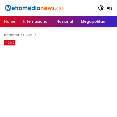
Langsung
ke
konten
Home
Internasional
Nasional
Megapolitan
D
Beranda
HOME
HOME