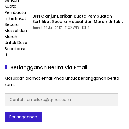
BPN Cianjur Berikan Kuota Pembuatan
Sertifikat Secara Massal dan Murah Untuk
Desa Babakansari
Jumat, 14 Juli 2017 - 11:32 WIB
4
Berlangganan Berita via Email
Masukkan alamat email Anda untuk berlangganan berita
kami.
Contoh:
emailaku@gmail.com
Berlangganan