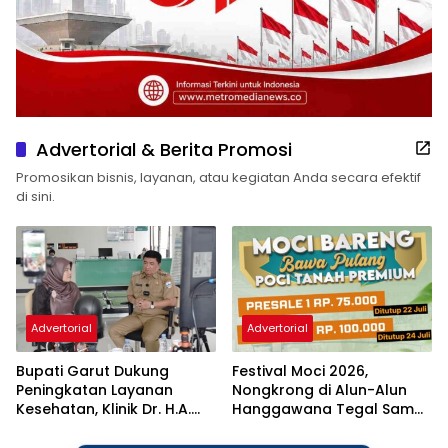
Advertorial & Berita Promosi
Promosikan bisnis, layanan, atau kegiatan Anda secara efektif
di sini.
Advertorial
Advertorial
Bupati Garut Dukung
Festival Moci 2026,
Peningkatan Layanan
Nongkrong di Alun-Alun
Kesehatan, Klinik Dr. H.A.
Hanggawana Tegal Sambil
Rotinsulu Ditargetkan Naik
“Moci Bareng”
Status Jadi Rumah Sakit