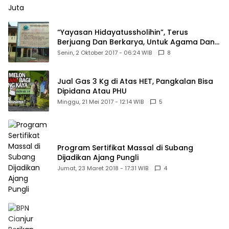
“Yayasan Hidayatussholihin”, Terus
Berjuang Dan Berkarya, Untuk Agama Dan
Bangsa
Senin, 2 Oktober 2017 - 06:24 WIB
8
Jual Gas 3 Kg di Atas HET, Pangkalan Bisa
Dipidana Atau PHU
Minggu, 21 Mei 2017 - 12:14 WIB
5
Program Sertifikat Massal di Subang
Dijadikan Ajang Pungli
Jumat, 23 Maret 2018 - 17:31 WIB
4