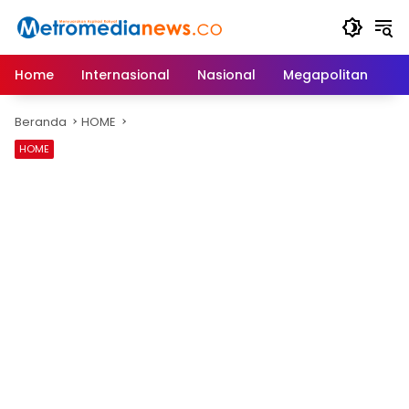
Langsung
ke
konten
Home
Internasional
Nasional
Megapolitan
D
Beranda
HOME
HOME