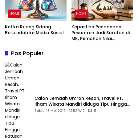
HOME
HOME
Ketika Ruang Sidang
Kepastian Pendanaan
Berpindah ke Media Sosial
Pesantren Jadi Sorotan di
MK, Pemohon Nilai
Kewajiban Negara Masih
Belum Memberikan
Pos Populer
Kepastian Hukum
Calon Jemaah Umroh Resah, Travel PT.
Ilham Wisata Mandiri diduga Tipu Hingga
Ratusan Juta
Sabtu, 13 Mei 2017 - 12:52 WIB
11