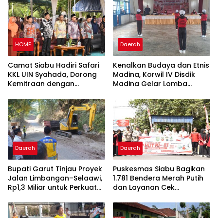
HOME
Daerah
Camat Siabu Hadiri Safari
Kenalkan Budaya dan Etnis
KKL UIN Syahada, Dorong
Madina, Korwil IV Disdik
Kemitraan dengan
Madina Gelar Lomba
Pemerintah dan
Senam Etnis di Siabu
Masyarakat
Daerah
Daerah
Bupati Garut Tinjau Proyek
Puskesmas Siabu Bagikan
Jalan Limbangan–Selaawi,
1.781 Bendera Merah Putih
Rp1,3 Miliar untuk Perkuat
dan Layanan Cek
Akses ke Sumedang
Kesehatan Gratis Sambut
HUT RI ke-81