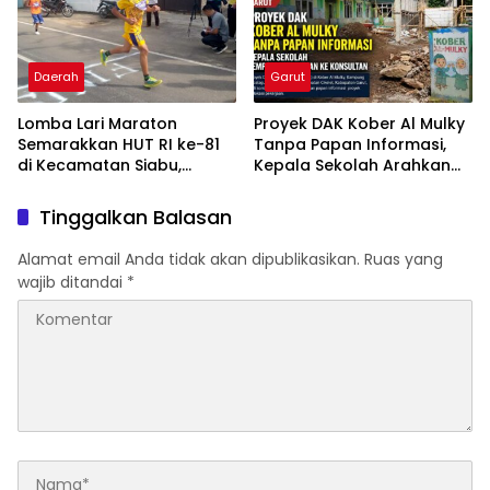
Daerah
Garut
Lomba Lari Maraton
Proyek DAK Kober Al Mulky
Semarakkan HUT RI ke-81
Tanpa Papan Informasi,
di Kecamatan Siabu,
Kepala Sekolah Arahkan
Berikut Daftar Juaranya
Konfirmasi ke Konsultan
Tinggalkan Balasan
Alamat email Anda tidak akan dipublikasikan.
Ruas yang
wajib ditandai
*