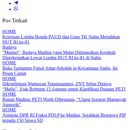
Pos Terkait
HOME
Keseruan Lomba Bunda PAUD dan Guru TK Siabu Meriahkan
HUT RI ke-81
Budaya
“Marturi”, Budaya Madina yang Mulai Ditinggalkan Kembali
Diperkenalkan Lewat Lomba HUT RI ke-81 di Siabu
HOME
Buka Turnamen Futsal Antar-Sekolah se-Kecamatan Siabu, Ini
Pesan Camat
HOME
Dikonfirmasi Wartawan Trannusantara, ZNT Sebut Dirinya
“Mafia”, Ajak Bertemu 15 Agustus untuk Klarifikasi Dugaan PETI
HOME
Bupati Madina: PETI Wajib Diberantas, “Ulang Songon Mangayak
Amporik”
HOME
Anggota DPR RI Fraksi PDI-P ke Madina, Serahkan Beasiswa PIP
kepada 150 Siswa SD