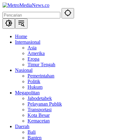
Langsung
ke
konten
Home
Internasional
Asia
Amerika
Eropa
Timur Tengah
Nasional
Pemerintahan
Politik
Hukum
Megapolitan
Jabodetabek
Pelayanan Publik
Transportasi
Kota Besar
Kemacetan
Daerah
Bali
Banten