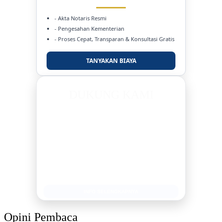
- Akta Notaris Resmi
- Pengesahan Kementerian
- Proses Cepat, Transparan & Konsultasi Gratis
TANYAKAN BIAYA
DUKUNG KAMI
BERSAMA METROMEDIANEWS.CO
MEDIA INFORMASI TERPERCAYA
Publikasi Kegiatan
Berita Promosi
Tingkatkan Branding Anda
INFO SELENGKAPNYA
Opini Pembaca