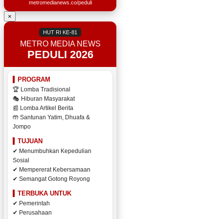
metromedianews.co/peduli
×
HUT RI KE-81
METRO MEDIA NEWS
PEDULI 2026
PROGRAM
🏆 Lomba Tradisional
🎭 Hiburan Masyarakat
📰 Lomba Artikel Berita
🤲 Santunan Yatim, Dhuafa &
Jompo
TUJUAN
✔ Menumbuhkan Kepedulian
Sosial
✔ Mempererat Kebersamaan
✔ Semangat Gotong Royong
TERBUKA UNTUK
✔ Pemerintah
✔ Perusahaan