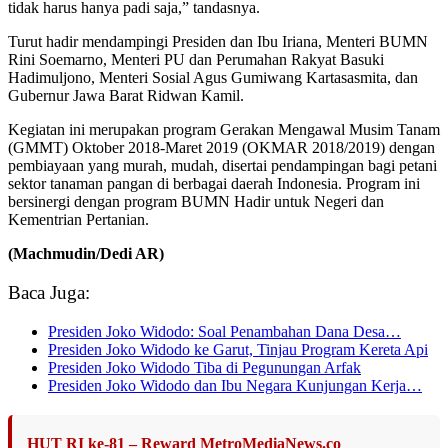
tidak harus hanya padi saja,” tandasnya.
Turut hadir mendampingi Presiden dan Ibu Iriana, Menteri BUMN
Rini Soemarno, Menteri PU dan Perumahan Rakyat Basuki
Hadimuljono, Menteri Sosial Agus Gumiwang Kartasasmita, dan
Gubernur Jawa Barat Ridwan Kamil.
Kegiatan ini merupakan program Gerakan Mengawal Musim Tanam
(GMMT) Oktober 2018-Maret 2019 (OKMAR 2018/2019) dengan
pembiayaan yang murah, mudah, disertai pendampingan bagi petani
sektor tanaman pangan di berbagai daerah Indonesia. Program ini
bersinergi dengan program BUMN Hadir untuk Negeri dan
Kementrian Pertanian.
(Machmudin/Dedi AR)
Baca Juga:
Presiden Joko Widodo: Soal Penambahan Dana Desa…
Presiden Joko Widodo ke Garut, Tinjau Program Kereta Api
Presiden Joko Widodo Tiba di Pegunungan Arfak
Presiden Joko Widodo dan Ibu Negara Kunjungan Kerja…
HUT RI ke-81 – Reward MetroMediaNews.co