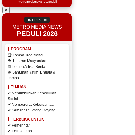
metromedianews.co/peduli
×
HUT RI KE-81
METRO MEDIA NEWS
PEDULI 2026
PROGRAM
🏆 Lomba Tradisional
🎭 Hiburan Masyarakat
📰 Lomba Artikel Berita
🤲 Santunan Yatim, Dhuafa &
Jompo
TUJUAN
✔ Menumbuhkan Kepedulian
Sosial
✔ Mempererat Kebersamaan
✔ Semangat Gotong Royong
TERBUKA UNTUK
✔ Pemerintah
✔ Perusahaan