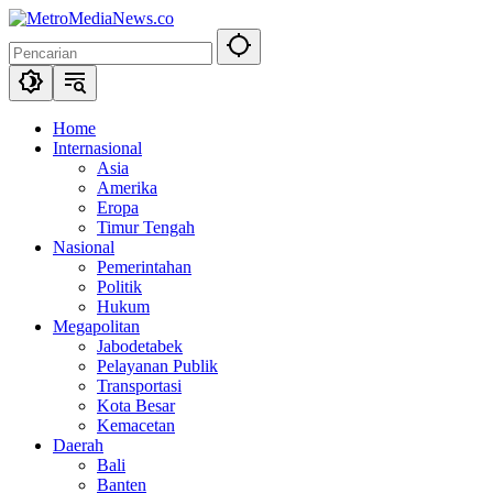
Langsung
ke
konten
Home
Internasional
Asia
Amerika
Eropa
Timur Tengah
Nasional
Pemerintahan
Politik
Hukum
Megapolitan
Jabodetabek
Pelayanan Publik
Transportasi
Kota Besar
Kemacetan
Daerah
Bali
Banten