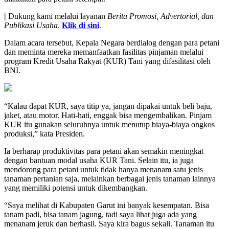
|
Dukung kami melalui layanan
Berita Promosi, Advertorial, dan
Publikasi Usaha
.
Klik di sini
.
Dalam acara tersebut, Kepala Negara berdialog dengan para petani
dan meminta mereka memanfaatkan fasilitas pinjaman melalui
program Kredit Usaha Rakyat (KUR) Tani yang difasilitasi oleh
BNI.
“Kalau dapat KUR, saya titip ya, jangan dipakai untuk beli baju,
jaket, atau motor. Hati-hati, enggak bisa mengembalikan. Pinjam
KUR itu gunakan seluruhnya untuk menutup biaya-biaya ongkos
produksi,” kata Presiden.
Ia berharap produktivitas para petani akan semakin meningkat
dengan bantuan modal usaha KUR Tani. Selain itu, ia juga
mendorong para petani untuk tidak hanya menanam satu jenis
tanaman pertanian saja, melainkan berbagai jenis tanaman lainnya
yang memiliki potensi untuk dikembangkan.
“Saya melihat di Kabupaten Garut ini banyak kesempatan. Bisa
tanam padi, bisa tanam jagung, tadi saya lihat juga ada yang
menanam jeruk dan berhasil. Saya kira bagus sekali. Tanaman itu