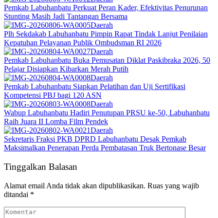
Pemkab Labuhanbatu Perkuat Peran Kader, Efektivitas Penurunan
Stunting Masih Jadi Tantangan Bersama
Daerah
Plh Sekdakab Labuhanbatu Pimpin Rapat Tindak Lanjut Penilaian
Kepatuhan Pelayanan Publik Ombudsman RI 2026
Daerah
Pemkab Labuhanbatu Buka Pemusatan Diklat Paskibraka 2026, 50
Pelajar Disiapkan Kibarkan Merah Putih
Daerah
Pemkab Labuhanbatu Siapkan Pelatihan dan Uji Sertifikasi
Kompetensi PBJ bagi 120 ASN
Daerah
Wabup Labuhanbatu Hadiri Penutupan PRSU ke-50, Labuhanbatu
Raih Juara II Lomba Film Pendek
Daerah
Sekretaris Fraksi PKB DPRD Labuhanbatu Desak Pemkab
Maksimalkan Penerapan Perda Pembatasan Truk Bertonase Besar
Tinggalkan Balasan
Alamat email Anda tidak akan dipublikasikan.
Ruas yang wajib
ditandai
*