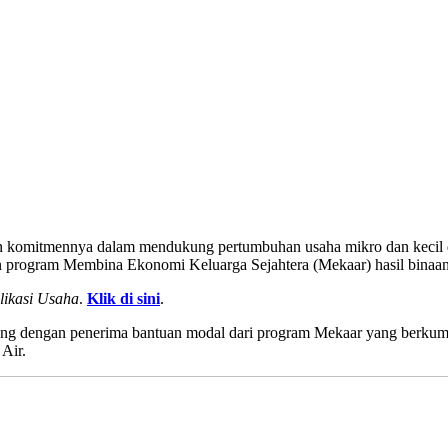
’
 komitmennya dalam mendukung pertumbuhan usaha mikro dan kecil d
aan program Membina Ekonomi Keluarga Sejahtera (Mekaar) hasil bi
likasi Usaha
.
Klik di sini
.
ung dengan penerima bantuan modal dari program Mekaar yang berkum
Air.