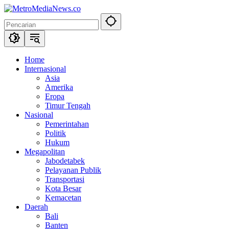
Langsung
ke
konten
Home
Internasional
Asia
Amerika
Eropa
Timur Tengah
Nasional
Pemerintahan
Politik
Hukum
Megapolitan
Jabodetabek
Pelayanan Publik
Transportasi
Kota Besar
Kemacetan
Daerah
Bali
Banten