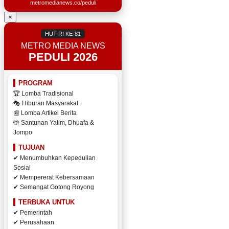
metromedianews.co/peduli
×
HUT RI KE-81
METRO MEDIA NEWS
PEDULI 2026
PROGRAM
🏆 Lomba Tradisional
🎭 Hiburan Masyarakat
📰 Lomba Artikel Berita
🤲 Santunan Yatim, Dhuafa &
Jompo
TUJUAN
✔ Menumbuhkan Kepedulian
Sosial
✔ Mempererat Kebersamaan
✔ Semangat Gotong Royong
TERBUKA UNTUK
✔ Pemerintah
✔ Perusahaan