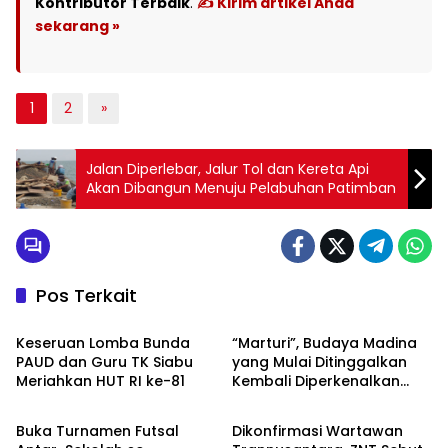
Kontributor Terbaik
.
✍️ Kirim artikel Anda
sekarang »
1
2
»
Jalan Diperlebar, Jalur Tol dan Kereta Api
Akan Dibangun Menuju Pelabuhan Patimban
Pos Terkait
HOME
Budaya
Keseruan Lomba Bunda
“Marturi”, Budaya Madina
PAUD dan Guru TK Siabu
yang Mulai Ditinggalkan
Meriahkan HUT RI ke-81
Kembali Diperkenalkan
HOME
HOME
Lewat Lomba HUT RI ke-81
di Siabu
Buka Turnamen Futsal
Dikonfirmasi Wartawan