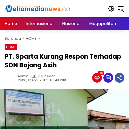
Langsung
ke
konten
Home
Internasional
Nasional
Megapolitan
D
Beranda
HOME
HOME
PT. Sparta Kurang Respon Terhadap
SDN Bojong Asih
1116
Admin
2 Min Baca
Rabu, 12 April 2017 - 08:43 WIB