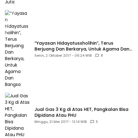
“Yayasan Hidayatussholihin”, Terus
Berjuang Dan Berkarya, Untuk Agama Dan
Bangsa
Senin, 2 Oktober 2017 - 06:24 WIB
8
Jual Gas 3 Kg di Atas HET, Pangkalan Bisa
Dipidana Atau PHU
Minggu, 21 Mei 2017 - 12:14 WIB
5