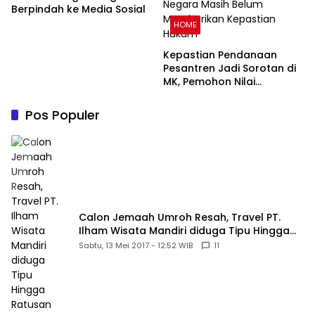
Berpindah ke Media Sosial
HOME
Kepastian Pendanaan
Pesantren Jadi Sorotan di
MK, Pemohon Nilai
Kewajiban Negara Masih
Belum Memberikan
Pos Populer
Kepastian Hukum
Calon Jemaah Umroh Resah, Travel PT.
Ilham Wisata Mandiri diduga Tipu Hingga
Ratusan Juta
Sabtu, 13 Mei 2017 - 12:52 WIB
11