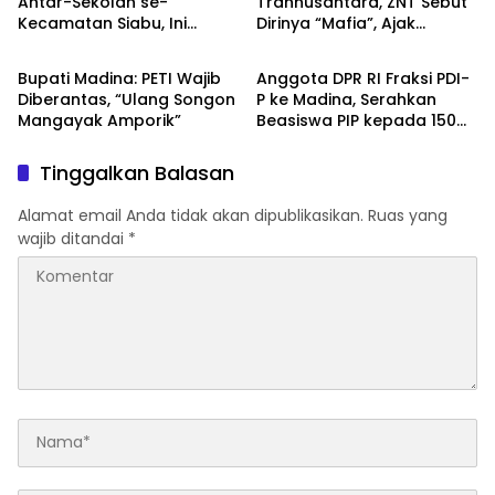
Antar-Sekolah se-
Trannusantara, ZNT Sebut
Kecamatan Siabu, Ini
Dirinya “Mafia”, Ajak
HOME
HOME
Pesan Camat
Bertemu 15 Agustus untuk
Klarifikasi Dugaan PETI
Bupati Madina: PETI Wajib
Anggota DPR RI Fraksi PDI-
Diberantas, “Ulang Songon
P ke Madina, Serahkan
Mangayak Amporik”
Beasiswa PIP kepada 150
Siswa SD
Tinggalkan Balasan
Alamat email Anda tidak akan dipublikasikan.
Ruas yang
wajib ditandai
*