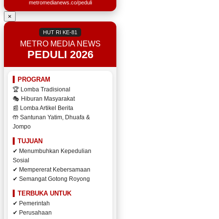
metromedianews.co/peduli
×
HUT RI KE-81
METRO MEDIA NEWS
PEDULI 2026
PROGRAM
🏆 Lomba Tradisional
🎭 Hiburan Masyarakat
📰 Lomba Artikel Berita
🤲 Santunan Yatim, Dhuafa &
Jompo
TUJUAN
✔ Menumbuhkan Kepedulian
Sosial
✔ Mempererat Kebersamaan
✔ Semangat Gotong Royong
TERBUKA UNTUK
✔ Pemerintah
✔ Perusahaan