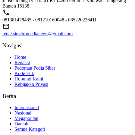
Jl. Belimbing IV No. 61 RT 04/06 Perum 1 Karawaci Tangerang
Banten 15138
081381478485 - 081210169048 - 085220226411
redaksimetromedianews@gmail.com
Navigasi
Home
Redaksi
Pedoman Pedia Siber
Kode Etik
Hubungi Kami
Kebijakan Privasi
Berita
Internasional
Nasional
Megapolitan
Daerah
Semua Kategori