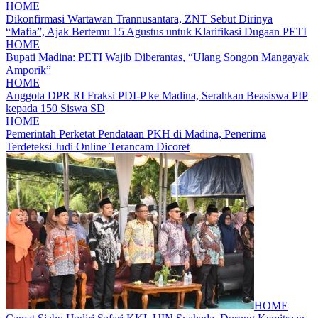
HOME
Dikonfirmasi Wartawan Trannusantara, ZNT Sebut Dirinya
“Mafia”, Ajak Bertemu 15 Agustus untuk Klarifikasi Dugaan PETI
HOME
Bupati Madina: PETI Wajib Diberantas, “Ulang Songon Mangayak
Amporik”
HOME
Anggota DPR RI Fraksi PDI-P ke Madina, Serahkan Beasiswa PIP
kepada 150 Siswa SD
HOME
Pemerintah Perketat Pendataan PKH di Madina, Penerima
Terdeteksi Judi Online Terancam Dicoret
HOME