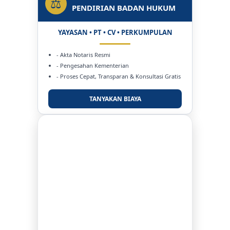
⚖
PENDIRIAN BADAN HUKUM
YAYASAN • PT • CV • PERKUMPULAN
- Akta Notaris Resmi
- Pengesahan Kementerian
- Proses Cepat, Transparan & Konsultasi Gratis
TANYAKAN BIAYA
DUKUNG KAMI
BERSAMA METROMEDIANEWS.CO
MEDIA INFORMASI TERPERCAYA
Publikasi Kegiatan
Berita Promosi
Tingkatkan Branding Anda