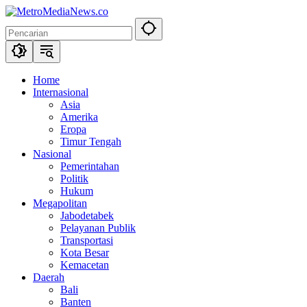
Langsung
ke
konten
Home
Internasional
Asia
Amerika
Eropa
Timur Tengah
Nasional
Pemerintahan
Politik
Hukum
Megapolitan
Jabodetabek
Pelayanan Publik
Transportasi
Kota Besar
Kemacetan
Daerah
Bali
Banten