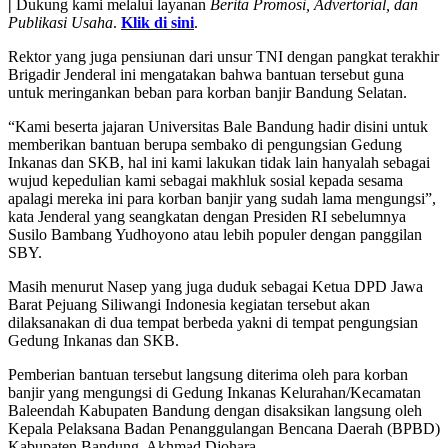
|
Dukung kami melalui layanan
Berita Promosi, Advertorial, dan
Publikasi Usaha
.
Klik di sini
.
Rektor yang juga pensiunan dari unsur TNI dengan pangkat terakhir
Brigadir Jenderal ini mengatakan bahwa bantuan tersebut guna
untuk meringankan beban para korban banjir Bandung Selatan.
“Kami beserta jajaran Universitas Bale Bandung hadir disini untuk
memberikan bantuan berupa sembako di pengungsian Gedung
Inkanas dan SKB, hal ini kami lakukan tidak lain hanyalah sebagai
wujud kepedulian kami sebagai makhluk sosial kepada sesama
apalagi mereka ini para korban banjir yang sudah lama mengungsi”,
kata Jenderal yang seangkatan dengan Presiden RI sebelumnya
Susilo Bambang Yudhoyono atau lebih populer dengan panggilan
SBY.
Masih menurut Nasep yang juga duduk sebagai Ketua DPD Jawa
Barat Pejuang Siliwangi Indonesia kegiatan tersebut akan
dilaksanakan di dua tempat berbeda yakni di tempat pengungsian
Gedung Inkanas dan SKB.
Pemberian bantuan tersebut langsung diterima oleh para korban
banjir yang mengungsi di Gedung Inkanas Kelurahan/Kecamatan
Baleendah Kabupaten Bandung dengan disaksikan langsung oleh
Kepala Pelaksana Badan Penanggulangan Bencana Daerah (BPBD)
Kabupaten Bandung, Akhmad Djohara.