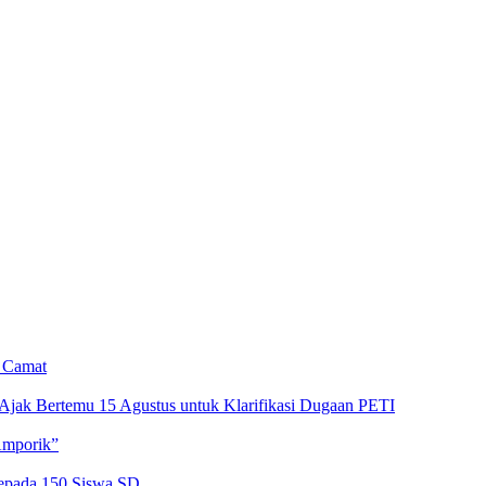
n Camat
Ajak Bertemu 15 Agustus untuk Klarifikasi Dugaan PETI
Amporik”
kepada 150 Siswa SD