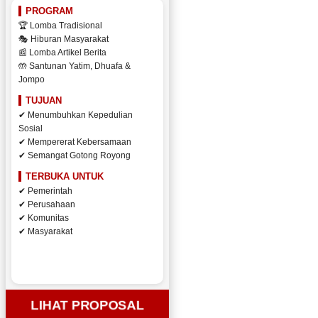
PROGRAM
🏆 Lomba Tradisional
🎭 Hiburan Masyarakat
📰 Lomba Artikel Berita
🤲 Santunan Yatim, Dhuafa &
Jompo
TUJUAN
✔ Menumbuhkan Kepedulian
Sosial
✔ Mempererat Kebersamaan
✔ Semangat Gotong Royong
TERBUKA UNTUK
✔ Pemerintah
✔ Perusahaan
✔ Komunitas
✔ Masyarakat
LIHAT PROPOSAL