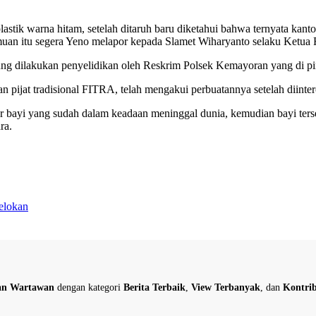
stik warna hitam, setelah ditaruh baru diketahui bahwa ternyata kanto
emuan itu segera Yeno melapor kepada Slamet Wiharyanto selaku Ketua
ung dilakukan penyelidikan oleh Reskrim Polsek Kemayoran yang di p
pijat tradisional FITRA, telah mengakui perbuatannya setelah diintero
r bayi yang sudah dalam keadaan meninggal dunia, kemudian bayi terse
ra.
elokan
dan Wartawan
dengan kategori
Berita Terbaik
,
View Terbanyak
, dan
Kontrib