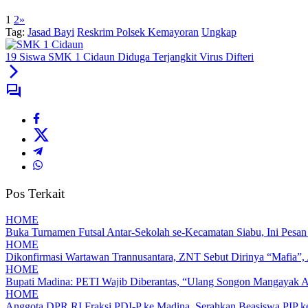
1
2
»
Tag:
Jasad Bayi
Reskrim Polsek Kemayoran
Ungkap
19 Siswa SMK 1 Cidaun Diduga Terjangkit Virus Difteri
Pos Terkait
HOME
Buka Turnamen Futsal Antar-Sekolah se-Kecamatan Siabu, Ini Pesa
HOME
Dikonfirmasi Wartawan Trannusantara, ZNT Sebut Dirinya “Mafia”, 
HOME
Bupati Madina: PETI Wajib Diberantas, “Ulang Songon Mangayak 
HOME
Anggota DPR RI Fraksi PDI-P ke Madina, Serahkan Beasiswa PIP 