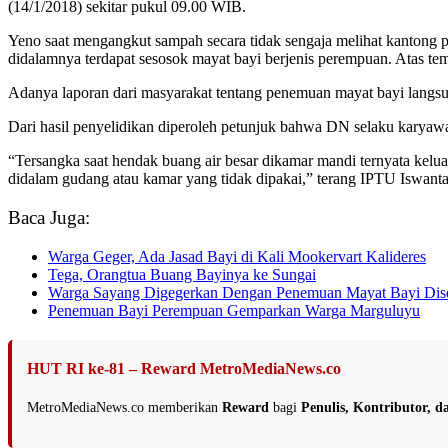
(14/1/2018) sekitar pukul 09.00 WIB.
Yeno saat mengangkut sampah secara tidak sengaja melihat kantong pla
didalamnya terdapat sesosok mayat bayi berjenis perempuan. Atas t
Adanya laporan dari masyarakat tentang penemuan mayat bayi langs
Dari hasil penyelidikan diperoleh petunjuk bahwa DN selaku karyawan 
“Tersangka saat hendak buang air besar dikamar mandi ternyata kelua
didalam gudang atau kamar yang tidak dipakai,” terang IPTU Iswanta
Baca Juga:
Warga Geger, Ada Jasad Bayi di Kali Mookervart Kalideres
Tega, Orangtua Buang Bayinya ke Sungai
Warga Sayang Digegerkan Dengan Penemuan Mayat Bayi Dis
Penemuan Bayi Perempuan Gemparkan Warga Marguluyu
HUT RI ke-81 – Reward MetroMediaNews.co
MetroMediaNews.co memberikan
Reward
bagi
Penulis, Kontributor, 