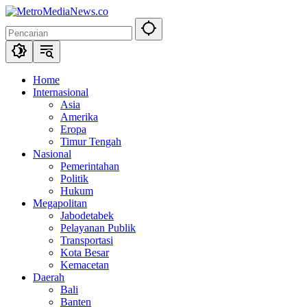
Langsung
ke
konten
Home
Internasional
Asia
Amerika
Eropa
Timur Tengah
Nasional
Pemerintahan
Politik
Hukum
Megapolitan
Jabodetabek
Pelayanan Publik
Transportasi
Kota Besar
Kemacetan
Daerah
Bali
Banten