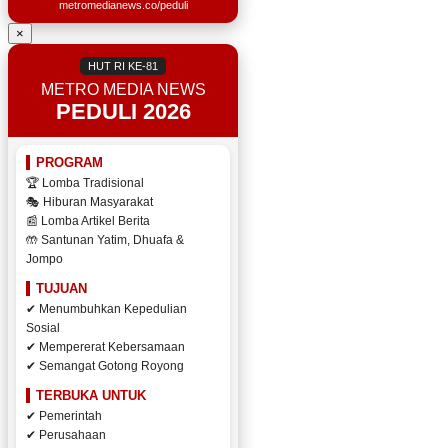
metromedianews.co/peduli
×
HUT RI KE-81
METRO MEDIA NEWS
PEDULI 2026
PROGRAM
🏆 Lomba Tradisional
🎭 Hiburan Masyarakat
📰 Lomba Artikel Berita
🤲 Santunan Yatim, Dhuafa &
Jompo
TUJUAN
✔ Menumbuhkan Kepedulian
Sosial
✔ Mempererat Kebersamaan
✔ Semangat Gotong Royong
TERBUKA UNTUK
✔ Pemerintah
✔ Perusahaan