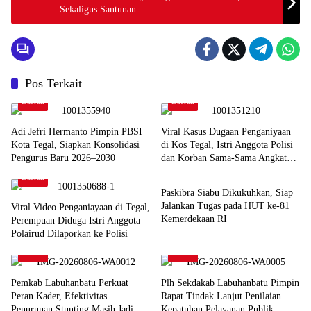
Sekaligus Santunan
Pos Terkait
Daerah
Daerah
Adi Jefri Hermanto Pimpin PBSI
Viral Kasus Dugaan Penganiyaan
Kota Tegal, Siapkan Konsolidasi
di Kos Tegal, Istri Anggota Polisi
Pengurus Baru 2026–2030
dan Korban Sama-Sama Angkat
Daerah
Bicara
Daerah
Paskibra Siabu Dikukuhkan, Siap
Jalankan Tugas pada HUT ke-81
Viral Video Penganiayaan di Tegal,
Kemerdekaan RI
Perempuan Diduga Istri Anggota
Polairud Dilaporkan ke Polisi
Daerah
Daerah
Pemkab Labuhanbatu Perkuat
Plh Sekdakab Labuhanbatu Pimpin
Peran Kader, Efektivitas
Rapat Tindak Lanjut Penilaian
Penurunan Stunting Masih Jadi
Kepatuhan Pelayanan Publik