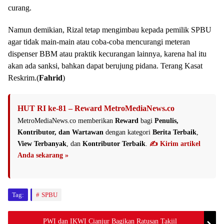
curang.
Namun demikian, Rizal tetap mengimbau kepada pemilik SPBU
agar tidak main-main atau coba-coba mencurangi meteran
dispenser BBM atau praktik kecurangan lainnya, karena hal itu
akan ada sanksi, bahkan dapat berujung pidana. Terang Kasat
Reskrim.(
Fahrid
)
HUT RI ke-81 – Reward MetroMediaNews.co
MetroMediaNews.co memberikan
Reward
bagi
Penulis,
Kontributor, dan Wartawan
dengan kategori
Berita Terbaik
,
View Terbanyak
, dan
Kontributor Terbaik
.
✍️ Kirim artikel
Anda sekarang »
Tag:
SPBU
PWI dan IKWI Cianjur Bagikan Ratusan Takjil