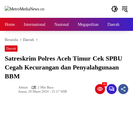
Langsung
ke
konten
Home
Internasional
Nasional
Megapolitan
Daerah
Ga
Beranda
Daerah
Daerah
Satreskrim Polres Aceh Timur Cek SPBU
Cegah Kecurangan dan Penyalahgunaan
BBM
46
Admin
2 Min Baca
Jumat, 29 Maret 2024 - 21:17 WIB