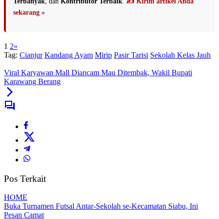
Terbanyak
, dan
Kontributor Terbaik
.
✍️ Kirim artikel Anda
sekarang »
1
2
»
Tag:
Cianjur
Kandang Ayam
Mirip
Pasir Tarisi
Sekolah Kelas Jauh
Viral Karyawan Mall Diancam Mau Ditembak, Wakil Bupati
Karawang Berang
Pos Terkait
HOME
Buka Turnamen Futsal Antar-Sekolah se-Kecamatan Siabu, Ini
Pesan Camat