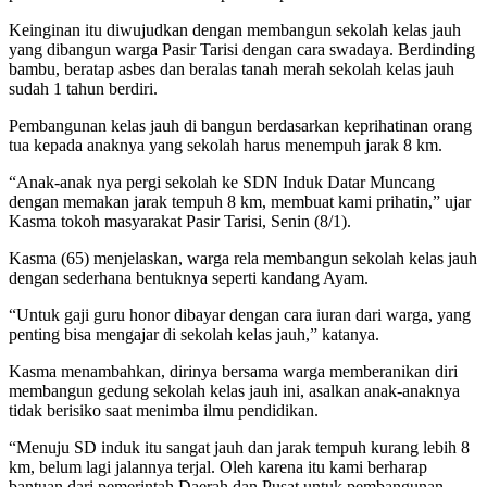
Keinginan itu diwujudkan dengan membangun sekolah kelas jauh
yang dibangun warga Pasir Tarisi dengan cara swadaya. Berdinding
bambu, beratap asbes dan beralas tanah merah sekolah kelas jauh
sudah 1 tahun berdiri.
Pembangunan kelas jauh di bangun berdasarkan keprihatinan orang
tua kepada anaknya yang sekolah harus menempuh jarak 8 km.
“Anak-anak nya pergi sekolah ke SDN Induk Datar Muncang
dengan memakan jarak tempuh 8 km, membuat kami prihatin,” ujar
Kasma tokoh masyarakat Pasir Tarisi, Senin (8/1).
Kasma (65) menjelaskan, warga rela membangun sekolah kelas jauh
dengan sederhana bentuknya seperti kandang Ayam.
“Untuk gaji guru honor dibayar dengan cara iuran dari warga, yang
penting bisa mengajar di sekolah kelas jauh,” katanya.
Kasma menambahkan, dirinya bersama warga memberanikan diri
membangun gedung sekolah kelas jauh ini, asalkan anak-anaknya
tidak berisiko saat menimba ilmu pendidikan.
“Menuju SD induk itu sangat jauh dan jarak tempuh kurang lebih 8
km, belum lagi jalannya terjal. Oleh karena itu kami berharap
bantuan dari pemerintah Daerah dan Pusat untuk pembangunan