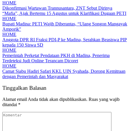
HOME
Dikonfirmasi Wartawan Trannusantara, ZNT Sebut Dirinya
“Mafia”, Ajak Bertemu 15 Agustus untuk Klarifikasi Dugaan PETI
HOME
Bupati Madina: PETI Wajib Diberantas, “Ulang Songon Mangayak
Amporik”
HOME
Anggota DPR RI Fraksi PDI-P ke Madina, Serahkan Beasiswa PIP
kepada 150 Siswa SD
HOME
Pemerintah Perketat Pendataan PKH di Madina, Penerima
Terdeteksi Judi Online Terancam Dicoret
HOME
Camat Siabu Hadiri Safari KKL UIN Syahada, Dorong Kemitraan
dengan Pemerintah dan Masyarakat
Tinggalkan Balasan
Alamat email Anda tidak akan dipublikasikan.
Ruas yang wajib
ditandai
*