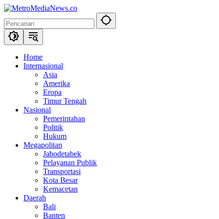
Langsung
ke
konten
Home
Internasional
Asia
Amerika
Eropa
Timur Tengah
Nasional
Pemerintahan
Politik
Hukum
Megapolitan
Jabodetabek
Pelayanan Publik
Transportasi
Kota Besar
Kemacetan
Daerah
Bali
Banten