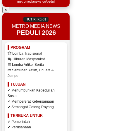
metromedianews.co/peduli
×
HUT RI KE-81
METRO MEDIA NEWS
PEDULI 2026
PROGRAM
🏆 Lomba Tradisional
🎭 Hiburan Masyarakat
📰 Lomba Artikel Berita
🤲 Santunan Yatim, Dhuafa &
Jompo
TUJUAN
✔ Menumbuhkan Kepedulian
Sosial
✔ Mempererat Kebersamaan
✔ Semangat Gotong Royong
TERBUKA UNTUK
✔ Pemerintah
✔ Perusahaan