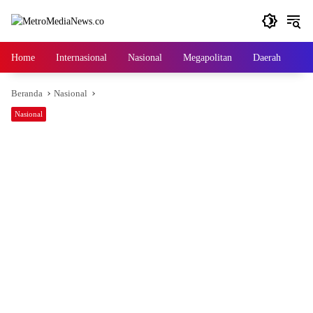
Langsung
ke
konten
Home
Internasional
Nasional
Megapolitan
Daerah
Ga
Beranda
Nasional
Nasional