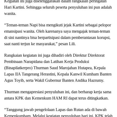
Kegiatan ini juga diselenggarakan dalam rangkaian peringatan
Hari Kartini. Sehingga seluruh peserta penyuluhan ini pun adalah
wanita.
“Teman-teman Napi bisa mengikuti jejak Kartini sebagai pelopor
emansipasi wanita. Oleh karenanya saya mengajak teman-teman
di sini nantinya bisa berpartisipasi dalam pemberantasan korupsi,
saat nanti terjun ke masyarakat,” pesan Lili.
Rangkaian kegiatan ini juga dihadiri oleh Direktur Direktorat
Pembinaan Narapidana dan Latihan Kerja Produksi
(Binapilatkerpro) Thurman Saud Marojahan Hutapea, Kepala
Lapas IIA Tangerang Herastini, Kepala Kanwil Kumham Banten
Agus Toyib, serta Wakil Gubernur Banten Andika Hazrumy.
Thurman mengapresiasi penyuluhan ini, dan berharap kerja sama
antara KPK dan Kemenkum HAM RI dapat terus ditingkatkan.
“Tanggung jawab pengelolaan Lapas dan Rutan ada di bawah
Kemenkumham. Melalui kegiatan penyuluhan hari ini, KPK telah