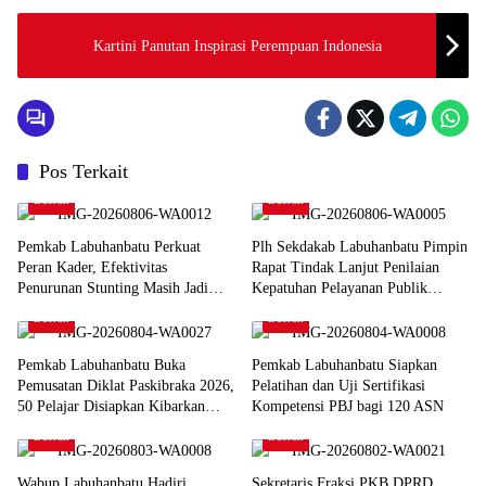
Kartini Panutan Inspirasi Perempuan Indonesia
Pos Terkait
Daerah
Daerah
Pemkab Labuhanbatu Perkuat
Plh Sekdakab Labuhanbatu Pimpin
Peran Kader, Efektivitas
Rapat Tindak Lanjut Penilaian
Penurunan Stunting Masih Jadi
Kepatuhan Pelayanan Publik
Tantangan Bersama
Ombudsman RI 2026
Daerah
Daerah
Pemkab Labuhanbatu Buka
Pemkab Labuhanbatu Siapkan
Pemusatan Diklat Paskibraka 2026,
Pelatihan dan Uji Sertifikasi
50 Pelajar Disiapkan Kibarkan
Kompetensi PBJ bagi 120 ASN
Merah Putih
Daerah
Daerah
Wabup Labuhanbatu Hadiri
Sekretaris Fraksi PKB DPRD