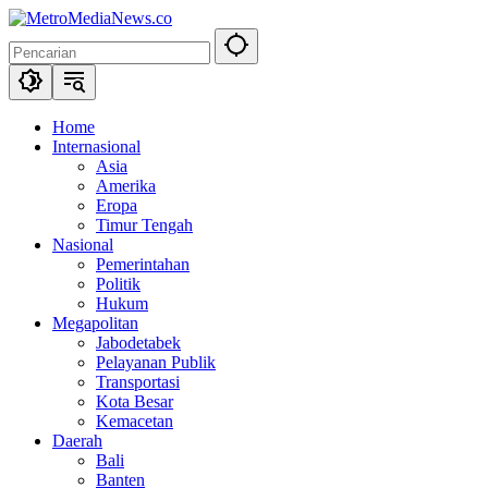
Langsung
ke
konten
Home
Internasional
Asia
Amerika
Eropa
Timur Tengah
Nasional
Pemerintahan
Politik
Hukum
Megapolitan
Jabodetabek
Pelayanan Publik
Transportasi
Kota Besar
Kemacetan
Daerah
Bali
Banten