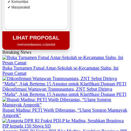
✔ Komunitas
✔ Masyarakat
LIHAT PROPOSAL
metromedianews.co/peduli
Breaking News
Buka Turnamen Futsal Antar-Sekolah se-Kecamatan Siabu, Ini
Pesan Camat
Dikonfirmasi Wartawan Trannusantara, ZNT Sebut Dirinya
“Mafia”, Ajak Bertemu 15 Agustus untuk Klarifikasi Dugaan PETI
Bupati Madina: PETI Wajib Diberantas, “Ulang Songon Mangayak
Amporik”