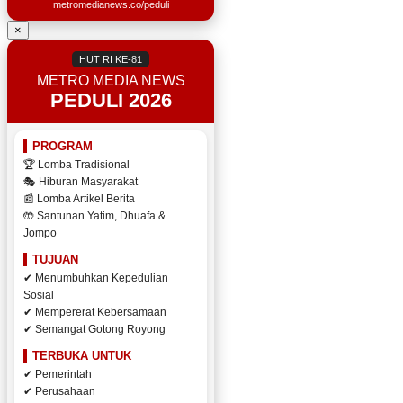
metromedianews.co/peduli
×
HUT RI KE-81
METRO MEDIA NEWS
PEDULI 2026
PROGRAM
🏆 Lomba Tradisional
🎭 Hiburan Masyarakat
📰 Lomba Artikel Berita
🤲 Santunan Yatim, Dhuafa &
Jompo
TUJUAN
✔ Menumbuhkan Kepedulian
Sosial
✔ Mempererat Kebersamaan
✔ Semangat Gotong Royong
TERBUKA UNTUK
✔ Pemerintah
✔ Perusahaan