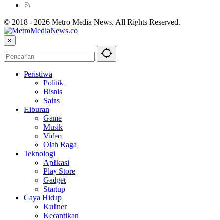
© 2018 - 2026 Metro Media News. All Rights Reserved.
×
Peristiwa
Politik
Bisnis
Sains
Hiburan
Game
Musik
Video
Olah Raga
Teknologi
Aplikasi
Play Store
Gadget
Startup
Gaya Hidup
Kuliner
Kecantikan