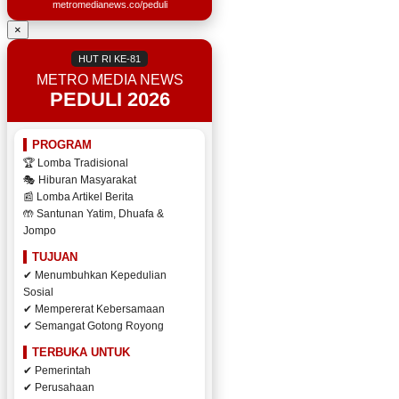
metromedianews.co/peduli
×
HUT RI KE-81
METRO MEDIA NEWS
PEDULI 2026
PROGRAM
🏆 Lomba Tradisional
🎭 Hiburan Masyarakat
📰 Lomba Artikel Berita
🤲 Santunan Yatim, Dhuafa &
Jompo
TUJUAN
✔ Menumbuhkan Kepedulian
Sosial
✔ Mempererat Kebersamaan
✔ Semangat Gotong Royong
TERBUKA UNTUK
✔ Pemerintah
✔ Perusahaan