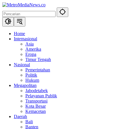
Langsung
ke
konten
Home
Internasional
Asia
Amerika
Eropa
Timur Tengah
Nasional
Pemerintahan
Politik
Hukum
Megapolitan
Jabodetabek
Pelayanan Publik
Transportasi
Kota Besar
Kemacetan
Daerah
Bali
Banten