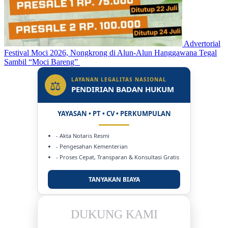
Advertorial
Festival Moci 2026, Nongkrong di Alun-Alun Hanggawana Tegal
Sambil “Moci Bareng”
LAYANAN LEGALITAS NASIONAL
⚖
PENDIRIAN BADAN HUKUM
YAYASAN • PT • CV • PERKUMPULAN
- Akta Notaris Resmi
- Pengesahan Kementerian
- Proses Cepat, Transparan & Konsultasi Gratis
TANYAKAN BIAYA
DUKUNG KAMI