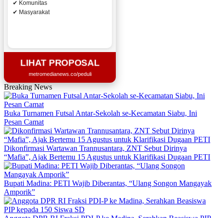
✔ Komunitas
✔ Masyarakat
LIHAT PROPOSAL
metromedianews.co/peduli
Breaking News
Buka Turnamen Futsal Antar-Sekolah se-Kecamatan Siabu, Ini
Pesan Camat
Dikonfirmasi Wartawan Trannusantara, ZNT Sebut Dirinya
“Mafia”, Ajak Bertemu 15 Agustus untuk Klarifikasi Dugaan PETI
Bupati Madina: PETI Wajib Diberantas, “Ulang Songon Mangayak
Amporik”