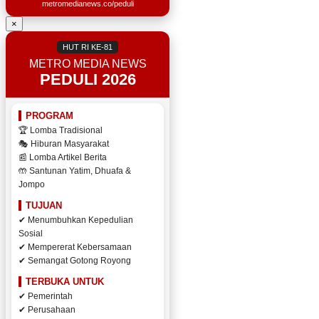
metromedianews.co/peduli
×
HUT RI KE-81
METRO MEDIA NEWS
PEDULI 2026
PROGRAM
🏆 Lomba Tradisional
🎭 Hiburan Masyarakat
📰 Lomba Artikel Berita
🤲 Santunan Yatim, Dhuafa &
Jompo
TUJUAN
✔ Menumbuhkan Kepedulian
Sosial
✔ Mempererat Kebersamaan
✔ Semangat Gotong Royong
TERBUKA UNTUK
✔ Pemerintah
✔ Perusahaan