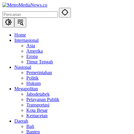
Langsung
ke
konten
Home
Internasional
Asia
Amerika
Eropa
Timur Tengah
Nasional
Pemerintahan
Politik
Hukum
Megapolitan
Jabodetabek
Pelayanan Publik
Transportasi
Kota Besar
Kemacetan
Daerah
Bali
Banten