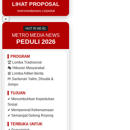
LIHAT PROPOSAL
metromedianews.co/peduli
×
HUT RI KE-81
METRO MEDIA NEWS
PEDULI 2026
PROGRAM
🏆 Lomba Tradisional
🎭 Hiburan Masyarakat
📰 Lomba Artikel Berita
🤲 Santunan Yatim, Dhuafa &
Jompo
TUJUAN
✔ Menumbuhkan Kepedulian
Sosial
✔ Mempererat Kebersamaan
✔ Semangat Gotong Royong
TERBUKA UNTUK