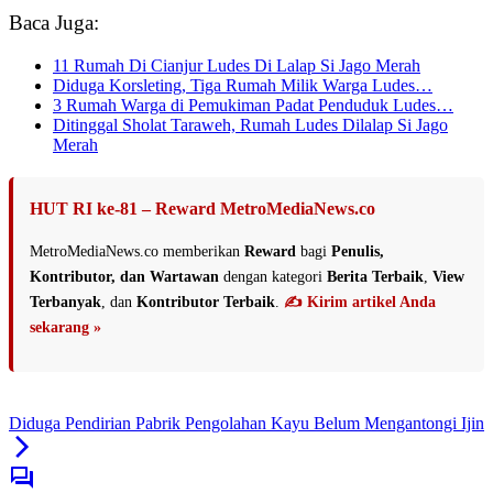
Baca Juga:
11 Rumah Di Cianjur Ludes Di Lalap Si Jago Merah
Diduga Korsleting, Tiga Rumah Milik Warga Ludes…
3 Rumah Warga di Pemukiman Padat Penduduk Ludes…
Ditinggal Sholat Taraweh, Rumah Ludes Dilalap Si Jago
Merah
HUT RI ke-81 – Reward MetroMediaNews.co
MetroMediaNews.co memberikan
Reward
bagi
Penulis,
Kontributor, dan Wartawan
dengan kategori
Berita Terbaik
,
View
Terbanyak
, dan
Kontributor Terbaik
.
✍️ Kirim artikel Anda
sekarang »
Diduga Pendirian Pabrik Pengolahan Kayu Belum Mengantongi Ijin