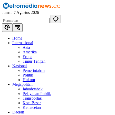
Langsung
ke
Jumat, 7 Agustus 2026
konten
Home
Internasional
Asia
Amerika
Eropa
Timur Tengah
Nasional
Pemerintahan
Politik
Hukum
Megapolitan
Jabodetabek
Pelayanan Publik
Transportasi
Kota Besar
Kemacetan
Daerah