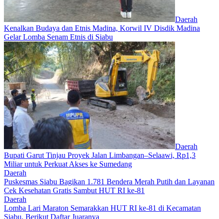
Daerah
Kenalkan Budaya dan Etnis Madina, Korwil IV Disdik Madina
Gelar Lomba Senam Etnis di Siabu
Daerah
Bupati Garut Tinjau Proyek Jalan Limbangan–Selaawi, Rp1,3
Miliar untuk Perkuat Akses ke Sumedang
Daerah
Puskesmas Siabu Bagikan 1.781 Bendera Merah Putih dan Layanan
Cek Kesehatan Gratis Sambut HUT RI ke-81
Daerah
Lomba Lari Maraton Semarakkan HUT RI ke-81 di Kecamatan
Siabu, Berikut Daftar Juaranya