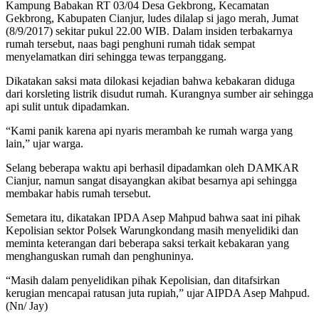
Kampung Babakan RT 03/04 Desa Gekbrong, Kecamatan
Gekbrong, Kabupaten Cianjur, ludes dilalap si jago merah, Jumat
(8/9/2017) sekitar pukul 22.00 WIB. Dalam insiden terbakarnya
rumah tersebut, naas bagi penghuni rumah tidak sempat
menyelamatkan diri sehingga tewas terpanggang.
Dikatakan saksi mata dilokasi kejadian bahwa kebakaran diduga
dari korsleting listrik disudut rumah. Kurangnya sumber air sehingga
api sulit untuk dipadamkan.
“Kami panik karena api nyaris merambah ke rumah warga yang
lain,” ujar warga.
Selang beberapa waktu api berhasil dipadamkan oleh DAMKAR
Cianjur, namun sangat disayangkan akibat besarnya api sehingga
membakar habis rumah tersebut.
Semetara itu, dikatakan IPDA Asep Mahpud bahwa saat ini pihak
Kepolisian sektor Polsek Warungkondang masih menyelidiki dan
meminta keterangan dari beberapa saksi terkait kebakaran yang
menghanguskan rumah dan penghuninya.
“Masih dalam penyelidikan pihak Kepolisian, dan ditafsirkan
kerugian mencapai ratusan juta rupiah,” ujar AIPDA Asep Mahpud.
(Nn/ Jay)