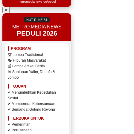
metromedianews.co/peduli
×
HUT RI KE-81
METRO MEDIA NEWS
PEDULI 2026
PROGRAM
🏆 Lomba Tradisional
🎭 Hiburan Masyarakat
📰 Lomba Artikel Berita
🤲 Santunan Yatim, Dhuafa &
Jompo
TUJUAN
✔ Menumbuhkan Kepedulian
Sosial
✔ Mempererat Kebersamaan
✔ Semangat Gotong Royong
TERBUKA UNTUK
✔ Pemerintah
✔ Perusahaan