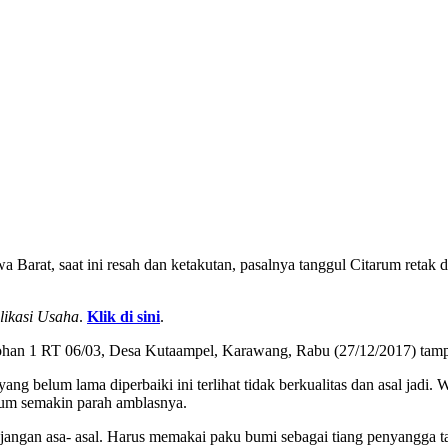
arat, saat ini resah dan ketakutan, pasalnya tanggul Citarum retak d
likasi Usaha
.
Klik di sini
.
han 1 RT 06/03, Desa Kutaampel, Karawang, Rabu (27/12/2017) tampa
g belum lama diperbaiki ini terlihat tidak berkualitas dan asal jadi.
arum semakin parah amblasnya.
n jangan asa- asal. Harus memakai paku bumi sebagai tiang penyangga 