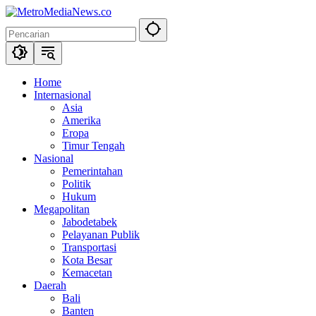
Langsung
ke
konten
Home
Internasional
Asia
Amerika
Eropa
Timur Tengah
Nasional
Pemerintahan
Politik
Hukum
Megapolitan
Jabodetabek
Pelayanan Publik
Transportasi
Kota Besar
Kemacetan
Daerah
Bali
Banten