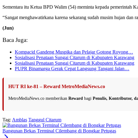
Sementara itu Ketua BPD Walim (54) meminta kepada pemerintah Ka
“Sangat menghawatirkana karena sekarang sudah musim hujan dan ra
(Jun)
Baca Juga:
Kompacid Gandeng Muspika dan Pelajar Gotong Royong…
Sosialisasi Penataan Sungai Citarum di Kabupaten Karawang
Sosialisasi Penataan Sungai Citarum di Kabupaten Karawang
PUPR Binamarga Gerak Cepat Langsung Tangani Jalan…
HUT RI ke-81 – Reward MetroMediaNews.co
MetroMediaNews.co memberikan
Reward
bagi
Penulis, Kontributor, 
Tag:
Amblas
Tanggul Citarum
Bangunan Bekas Terminal Cilembang di Bongkar Petugas