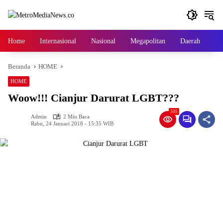
Langsung
ke
konten
Home
Internasional
Nasional
Megapolitan
Daerah
Ga
Beranda
HOME
HOME
Woow!!! Cianjur Darurat LGBT???
305
Admin
2 Min Baca
Rabu, 24 Januari 2018 - 15:35 WIB