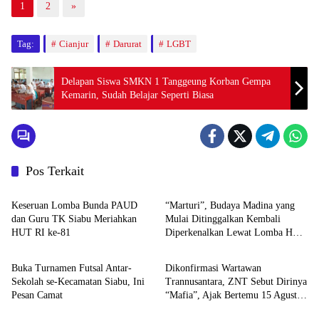
1
2
»
Tag:
Cianjur
Darurat
LGBT
Delapan Siswa SMKN 1 Tanggeung Korban Gempa
Kemarin, Sudah Belajar Seperti Biasa
Pos Terkait
HOME
Budaya
Keseruan Lomba Bunda PAUD
“Marturi”, Budaya Madina yang
dan Guru TK Siabu Meriahkan
Mulai Ditinggalkan Kembali
HUT RI ke-81
Diperkenalkan Lewat Lomba HUT
HOME
HOME
RI ke-81 di Siabu
Buka Turnamen Futsal Antar-
Dikonfirmasi Wartawan
Sekolah se-Kecamatan Siabu, Ini
Trannusantara, ZNT Sebut Dirinya
Pesan Camat
“Mafia”, Ajak Bertemu 15 Agustus
HOME
HOME
untuk Klarifikasi Dugaan PETI