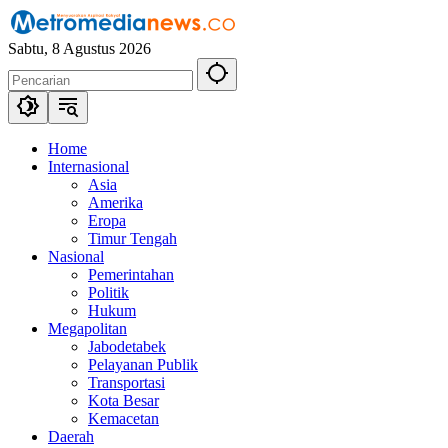
Langsung
ke
Sabtu, 8 Agustus 2026
konten
Home
Internasional
Asia
Amerika
Eropa
Timur Tengah
Nasional
Pemerintahan
Politik
Hukum
Megapolitan
Jabodetabek
Pelayanan Publik
Transportasi
Kota Besar
Kemacetan
Daerah