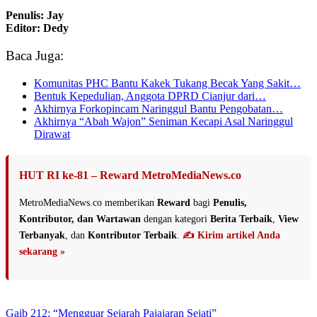
Penulis: Jay
Editor: Dedy
Baca Juga:
Komunitas PHC Bantu Kakek Tukang Becak Yang Sakit…
Bentuk Kepedulian, Anggota DPRD Cianjur dari…
Akhirnya Forkopincam Naringgul Bantu Pengobatan…
Akhirnya “Abah Wajon” Seniman Kecapi Asal Naringgul
Dirawat
HUT RI ke-81 – Reward MetroMediaNews.co
MetroMediaNews.co memberikan
Reward
bagi
Penulis,
Kontributor, dan Wartawan
dengan kategori
Berita Terbaik
,
View
Terbanyak
, dan
Kontributor Terbaik
.
✍️ Kirim artikel Anda
sekarang »
Gaib 212: “Mengguar Sejarah Pajajaran Sejati”