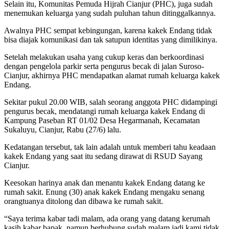
Selain itu, Komunitas Pemuda Hijrah Cianjur (PHC), juga sudah
menemukan keluarga yang sudah puluhan tahun ditinggalkannya.
Awalnya PHC sempat kebingungan, karena kakek Endang tidak
bisa diajak komunikasi dan tak satupun identitas yang dimilikinya.
Setelah melakukan usaha yang cukup keras dan berkoordinasi
dengan pengelola parkir serta pengurus becak di jalan Suroso-
Cianjur, akhirnya PHC mendapatkan alamat rumah keluarga kakek
Endang.
Sekitar pukul 20.00 WIB, salah seorang anggota PHC didampingi
pengurus becak, mendatangi rumah keluarga kakek Endang di
Kampung Paseban RT 01/02 Desa Hegarmanah, Kecamatan
Sukaluyu, Cianjur, Rabu (27/6) lalu.
Kedatangan tersebut, tak lain adalah untuk memberi tahu keadaan
kakek Endang yang saat itu sedang dirawat di RSUD Sayang
Cianjur.
Keesokan harinya anak dan menantu kakek Endang datang ke
rumah sakit. Enung (30) anak kakek Endang mengaku senang
orangtuanya ditolong dan dibawa ke rumah sakit.
“Saya terima kabar tadi malam, ada orang yang datang kerumah
kasih kabar bapak, namun berhubung sudah malam jadi kami tidak