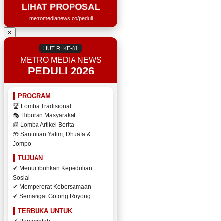
LIHAT PROPOSAL
metromedianews.co/peduli
×
HUT RI KE-81
METRO MEDIA NEWS
PEDULI 2026
PROGRAM
🏆 Lomba Tradisional
🎭 Hiburan Masyarakat
📰 Lomba Artikel Berita
🤲 Santunan Yatim, Dhuafa &
Jompo
TUJUAN
✔ Menumbuhkan Kepedulian
Sosial
✔ Mempererat Kebersamaan
✔ Semangat Gotong Royong
TERBUKA UNTUK