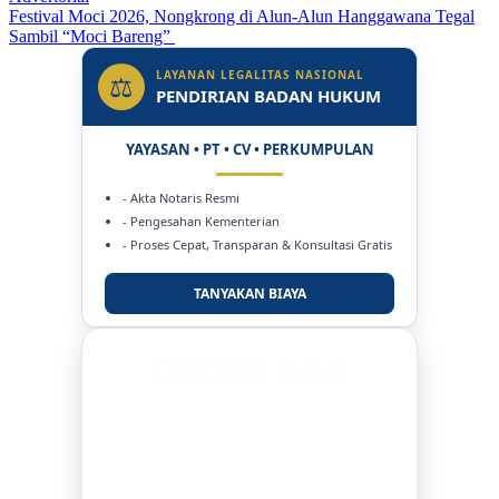
Festival Moci 2026, Nongkrong di Alun-Alun Hanggawana Tegal
Sambil “Moci Bareng”
LAYANAN LEGALITAS NASIONAL
⚖
PENDIRIAN BADAN HUKUM
YAYASAN • PT • CV • PERKUMPULAN
- Akta Notaris Resmi
- Pengesahan Kementerian
- Proses Cepat, Transparan & Konsultasi Gratis
TANYAKAN BIAYA
DUKUNG KAMI
BERSAMA METROMEDIANEWS.CO
MEDIA INFORMASI TERPERCAYA
Publikasi Kegiatan