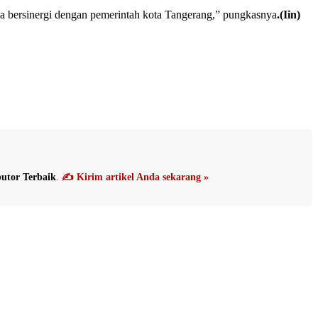
a bersinergi dengan pemerintah kota Tangerang,” pungkasnya
.(Iin)
utor Terbaik
.
✍️ Kirim artikel Anda sekarang »