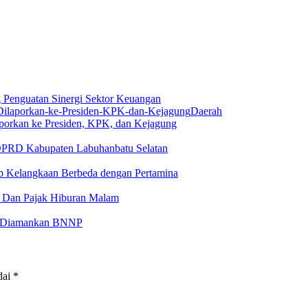
Penguatan Sinergi Sektor Keuangan
Daerah
aporkan ke Presiden, KPK, dan Kejagung
 DPRD Kabupaten Labuhanbatu Selatan
 Kelangkaan Berbeda dengan Pertamina
 Dan Pajak Hiburan Malam
at Diamankan BNNP
dai
*