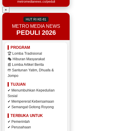
metromedianews.co/peduli
×
HUT RI KE-81
METRO MEDIA NEWS
PEDULI 2026
PROGRAM
🏆 Lomba Tradisional
🎭 Hiburan Masyarakat
📰 Lomba Artikel Berita
🤲 Santunan Yatim, Dhuafa &
Jompo
TUJUAN
✔ Menumbuhkan Kepedulian
Sosial
✔ Mempererat Kebersamaan
✔ Semangat Gotong Royong
TERBUKA UNTUK
✔ Pemerintah
✔ Perusahaan