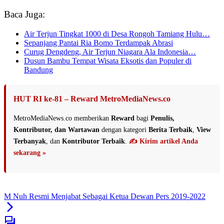
Baca Juga:
Air Terjun Tingkat 1000 di Desa Rongoh Tamiang Hulu…
Sepanjang Pantai Ria Bomo Terdampak Abrasi
Curug Dengdeng, Air Terjun Niagara Ala Indonesia…
Dusun Bambu Tempat Wisata Eksotis dan Populer di
Bandung
HUT RI ke-81 – Reward MetroMediaNews.co
MetroMediaNews.co memberikan
Reward
bagi
Penulis,
Kontributor, dan Wartawan
dengan kategori
Berita Terbaik
,
View
Terbanyak
, dan
Kontributor Terbaik
.
✍️ Kirim artikel Anda
sekarang »
M Nuh Resmi Menjabat Sebagai Ketua Dewan Pers 2019-2022