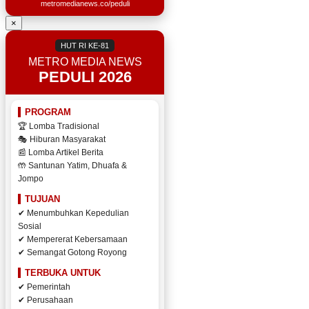
metromedianews.co/peduli
×
HUT RI KE-81
METRO MEDIA NEWS
PEDULI 2026
PROGRAM
🏆 Lomba Tradisional
🎭 Hiburan Masyarakat
📰 Lomba Artikel Berita
🤲 Santunan Yatim, Dhuafa &
Jompo
TUJUAN
✔ Menumbuhkan Kepedulian
Sosial
✔ Mempererat Kebersamaan
✔ Semangat Gotong Royong
TERBUKA UNTUK
✔ Pemerintah
✔ Perusahaan