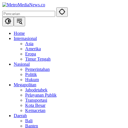
Langsung
ke
konten
Home
Internasional
Asia
Amerika
Eropa
Timur Tengah
Nasional
Pemerintahan
Politik
Hukum
Megapolitan
Jabodetabek
Pelayanan Publik
Transportasi
Kota Besar
Kemacetan
Daerah
Bali
Banten