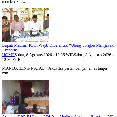
memberikan…
Bupati Madina: PETI Wajib Diberantas, “Ulang Songon Mangayak
Amporik”
HOME
Sabtu, 8 Agustus 2026 - 12:36 WIB
Sabtu, 8 Agustus 2026 -
12:36 WIB
MANDAILING NATAL – Aktivitas pertambangan emas tanpa
izin…
Anggota DPR RI Fraksi PDI-P ke Madina, Serahkan Beasiswa PIP