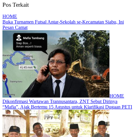
Pos Terkait
HOME
Buka Turnamen Futsal Antar-Sekolah se-Kecamatan Siabu, Ini
Pesan Camat
HOME
Dikonfirmasi Wartawan Trannusantara, ZNT Sebut Dirinya
“Mafia”, Ajak Bertemu 15 Agustus untuk Klarifikasi Dugaan PETI