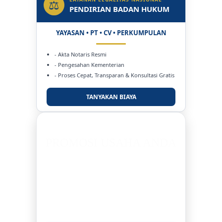
⚖
PENDIRIAN BADAN HUKUM
YAYASAN • PT • CV • PERKUMPULAN
- Akta Notaris Resmi
- Pengesahan Kementerian
- Proses Cepat, Transparan & Konsultasi Gratis
TANYAKAN BIAYA
IKLAN BERITA
PROMOSI USAHA ANDA
JANGKAU LEBIH BANYAK PEMBACA
Berita Promosi
Profil Perusahaan
Publikasi Produk & Jasa