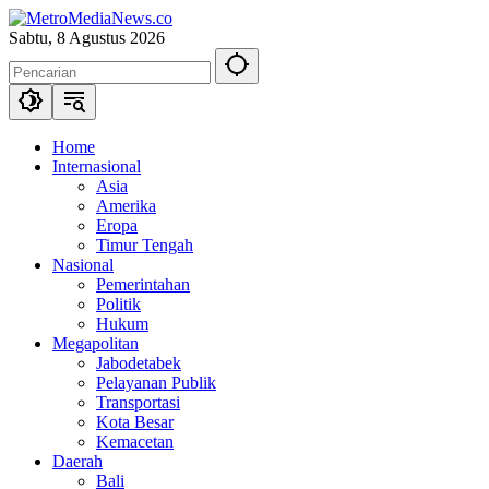
Langsung
ke
Sabtu, 8 Agustus 2026
konten
Home
Internasional
Asia
Amerika
Eropa
Timur Tengah
Nasional
Pemerintahan
Politik
Hukum
Megapolitan
Jabodetabek
Pelayanan Publik
Transportasi
Kota Besar
Kemacetan
Daerah
Bali