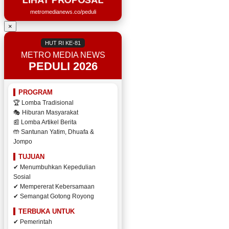
metromedianews.co/peduli
×
HUT RI KE-81
METRO MEDIA NEWS
PEDULI 2026
PROGRAM
🏆 Lomba Tradisional
🎭 Hiburan Masyarakat
📰 Lomba Artikel Berita
🤲 Santunan Yatim, Dhuafa &
Jompo
TUJUAN
✔ Menumbuhkan Kepedulian
Sosial
✔ Mempererat Kebersamaan
✔ Semangat Gotong Royong
TERBUKA UNTUK
✔ Pemerintah