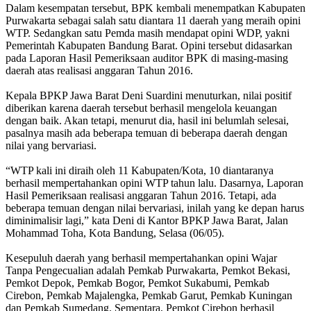
Dalam kesempatan tersebut, BPK kembali menempatkan Kabupaten
Purwakarta sebagai salah satu diantara 11 daerah yang meraih opini
WTP.‎ Sedangkan satu Pemda masih mendapat opini WDP, yakni
Pemerintah Kabupaten Bandung Barat. Opini tersebut didasarkan
pada Laporan Hasil Pemeriksaan auditor BPK di masing-masing
daerah atas realisasi anggaran Tahun 2016.
Kepala BPKP Jawa Barat Deni Suardini menuturkan, nilai positif
diberikan karena daerah tersebut berhasil mengelola keuangan
dengan baik. Akan tetapi, menurut dia, hasil ini belumlah selesai,
pasalnya masih ada beberapa temuan di beberapa daerah dengan
nilai yang bervariasi.
“WTP kali ini diraih oleh 11 Kabupaten/Kota, 10 diantaranya
berhasil mempertahankan opini WTP tahun lalu. Dasarnya, Laporan
Hasil Pemeriksaan realisasi anggaran Tahun 2016. Tetapi, ada
beberapa temuan dengan nilai bervariasi, inilah yang ke depan harus
diminimalisir lagi,” kata Deni di Kantor BPKP Jawa Barat, Jalan
Mohammad Toha, Kota Bandung, Selasa (06/05).
Kesepuluh daerah yang berhasil mempertahankan opini Wajar
Tanpa Pengecualian adalah Pemkab Purwakarta, Pemkot Bekasi,
Pemkot Depok, Pemkab Bogor, Pemkot Sukabumi, Pemkab
Cirebon, Pemkab Majalengka, Pemkab Garut, Pemkab Kuningan
dan Pemkab Sumedang. Sementara, Pemkot Cirebon berhasil