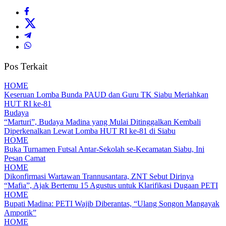
Pos Terkait
HOME
Keseruan Lomba Bunda PAUD dan Guru TK Siabu Meriahkan
HUT RI ke-81
Budaya
“Marturi”, Budaya Madina yang Mulai Ditinggalkan Kembali
Diperkenalkan Lewat Lomba HUT RI ke-81 di Siabu
HOME
Buka Turnamen Futsal Antar-Sekolah se-Kecamatan Siabu, Ini
Pesan Camat
HOME
Dikonfirmasi Wartawan Trannusantara, ZNT Sebut Dirinya
“Mafia”, Ajak Bertemu 15 Agustus untuk Klarifikasi Dugaan PETI
HOME
Bupati Madina: PETI Wajib Diberantas, “Ulang Songon Mangayak
Amporik”
HOME