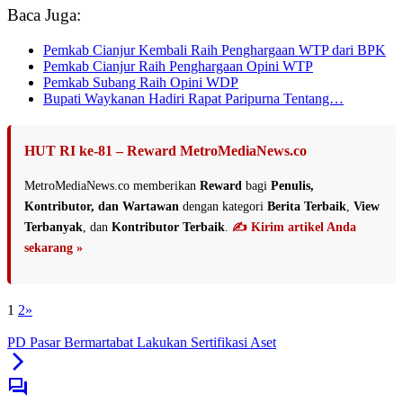
Baca Juga:
Pemkab Cianjur Kembali Raih Penghargaan WTP dari BPK
Pemkab Cianjur Raih Penghargaan Opini WTP
Pemkab Subang Raih Opini WDP
Bupati Waykanan Hadiri Rapat Paripurna Tentang…
HUT RI ke-81 – Reward MetroMediaNews.co
MetroMediaNews.co memberikan
Reward
bagi
Penulis,
Kontributor, dan Wartawan
dengan kategori
Berita Terbaik
,
View
Terbanyak
, dan
Kontributor Terbaik
.
✍️ Kirim artikel Anda
sekarang »
1
2
»
PD Pasar Bermartabat Lakukan Sertifikasi Aset