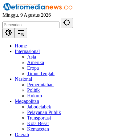
Langsung
ke
Minggu, 9 Agustus 2026
konten
Home
Internasional
Asia
Amerika
Eropa
Timur Tengah
Nasional
Pemerintahan
Politik
Hukum
Megapolitan
Jabodetabek
Pelayanan Publik
Transportasi
Kota Besar
Kemacetan
Daerah