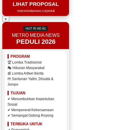
LIHAT PROPOSAL
metromedianews.co/peduli
×
HUT RI KE-81
METRO MEDIA NEWS
PEDULI 2026
PROGRAM
🏆 Lomba Tradisional
🎭 Hiburan Masyarakat
📰 Lomba Artikel Berita
🤲 Santunan Yatim, Dhuafa &
Jompo
TUJUAN
✔ Menumbuhkan Kepedulian
Sosial
✔ Mempererat Kebersamaan
✔ Semangat Gotong Royong
TERBUKA UNTUK