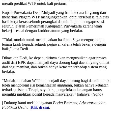
meraih predikat WTP untuk kali pertama.
Bupati Purwakarta Dedi Mulyadi yang hadir secara langsung dan
menerima Piagam WTP mengungkapkan, opini tersebut ia raih atas
hasil kerja keras seluruh perangkat daerah. Ia pun mengapresiasi
seluruh jajaran Pemerintah Kabupaten Purwakarta karena telah
bekerja sesuai dengan koridor aturan yang berlaku.
“Tidak mudah untuk mendapatkan hasil ini. Saya mengucapkan
terima kasih kepada seluruh pegawai karena telah bekerja dengan
baik,” kata Dedi.
Dikatakan Dedi, ke depan, dirinya akan mengusulkan agar proses
audit dari BPK dapat menjadi daya dorong bagi daerah yang dilihat
dari segi manfaat, dan bukan hanya ketaatan terhadap sistem yang
berlaku.
“Mudah-mudahan WTP ini menjadi daya dorong bagi daerah untuk
lebih mendorong sisi kemanfaatan anggaran, bukan hanya ketaatan
terhadap sistem. Tetapi, saya kira, pengelolaan keuangan harus
memiliki implikasi positif kepada masyarakat,” katanya‎. (Yono)
|
Dukung kami melalui layanan
Berita Promosi, Advertorial, dan
Publikasi Usaha
.
Klik di sini
.