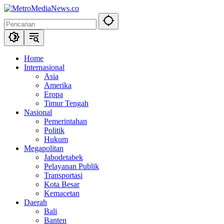
Langsung
ke
konten
Home
Internasional
Asia
Amerika
Eropa
Timur Tengah
Nasional
Pemerintahan
Politik
Hukum
Megapolitan
Jabodetabek
Pelayanan Publik
Transportasi
Kota Besar
Kemacetan
Daerah
Bali
Banten