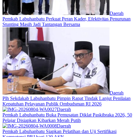
Daerah
Pemkab Labuhanbatu Perkuat Peran Kader, Efektivitas Penurunan
Stunting Masih Jadi Tantangan Bersama
Daerah
Plh Sekdakab Labuhanbatu Pimpin Rapat Tindak Lanjut Penilaian
Kepatuhan Pelayanan Publik Ombudsman RI 2026
Daerah
Pemkab Labuhanbatu Buka Pemusatan Diklat Paskibraka 2026, 50
Pelajar Disiapkan Kibarkan Merah Putih
Daerah
Pemkab Labuhanbatu Siapkan Pelatihan dan Uji Sertifikasi
Kompetensi PBJ bagi 120 ASN