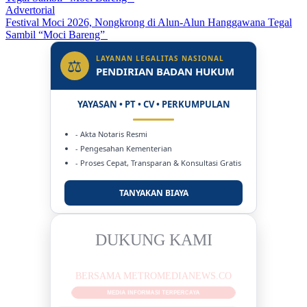
Advertorial
Festival Moci 2026, Nongkrong di Alun-Alun Hanggawana Tegal
Sambil “Moci Bareng”
LAYANAN LEGALITAS NASIONAL
⚖
PENDIRIAN BADAN HUKUM
YAYASAN • PT • CV • PERKUMPULAN
- Akta Notaris Resmi
- Pengesahan Kementerian
- Proses Cepat, Transparan & Konsultasi Gratis
TANYAKAN BIAYA
DUKUNG KAMI
BERSAMA METROMEDIANEWS.CO
MEDIA INFORMASI TERPERCAYA