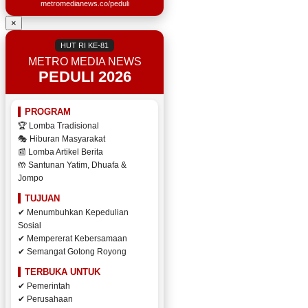
metromedianews.co/peduli
×
HUT RI KE-81
METRO MEDIA NEWS
PEDULI 2026
PROGRAM
🏆 Lomba Tradisional
🎭 Hiburan Masyarakat
📰 Lomba Artikel Berita
🤲 Santunan Yatim, Dhuafa &
Jompo
TUJUAN
✔ Menumbuhkan Kepedulian
Sosial
✔ Mempererat Kebersamaan
✔ Semangat Gotong Royong
TERBUKA UNTUK
✔ Pemerintah
✔ Perusahaan