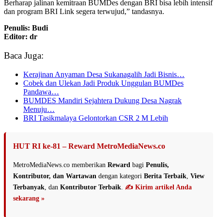
Berharap jalinan kemitraan BUMDes dengan BRI bisa lebih intensif
dan program BRI Link segera terwujud,” tandasnya.
Penulis: Budi
Editor: dr
Baca Juga:
Kerajinan Anyaman Desa Sukanagalih Jadi Bisnis…
Cobek dan Ulekan Jadi Produk Unggulan BUMDes
Pandawa…
BUMDES Mandiri Sejahtera Dukung Desa Nagrak
Menuju…
BRI Tasikmalaya Gelontorkan CSR 2 M Lebih
HUT RI ke-81 – Reward MetroMediaNews.co
MetroMediaNews.co memberikan
Reward
bagi
Penulis,
Kontributor, dan Wartawan
dengan kategori
Berita Terbaik
,
View
Terbanyak
, dan
Kontributor Terbaik
.
✍️ Kirim artikel Anda
sekarang »