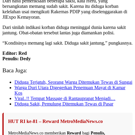
Dari hasil pemeriksaan beberapa saksi, kata Heru, yang
bersangkutan memang sudah sakit. Karena itu diduga korban
kelelahan usai mengikuti Rakernas PDIP yang diselenggarakan di
JIExpo Kemayoran.
Dari sinilah indikasi korban diduga meninggal dunia karena sakit
jantung. Obat-obatan tersebut lantas juga diamankan polisi.
“Kondisinya memang lagi sakit. Diduga sakit jantung,” pungkasnya.
Editor: Red
Penulis: Dedy
Baca Juga:
Diduga Terjatuh, Seorang Warga Ditemukan Tewas di Sungai
Warga Duri Utara Digegerkan Penemuan Mayat di Kamar
Kos
Viral..!! Tempat Massage di Rantauprapat Menjadi…
Diduga Sakit, Pemulung Ditemukan Tewas di Pasar
HUT RI ke-81 – Reward MetroMediaNews.co
MetroMediaNews.co memberikan
Reward
bagi
Penulis,