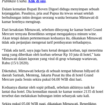
Publikasi Usaha
.
Klik di sini
.
Dalam kematian Bupati Boven Digoel diduga menyimpan sebuah
kejanggalan. Pasalnya, pria asal Papua itu tewas sesaat setelah
berhubungan intim dengan seorang wanita bernama Mirnawati di
kamar hotelnya menginap.
Dari kesaksian Mirnawati, sebelum diboyong ke kamar hotel Grand
Mercure ternyata Benediktus sempat mengajaknya minum wine.
Akan tetapi dalam pertememuan keduanya itu, dikatakan Mirnawati
tidak ada perjanjian mengenai tarif pembayaran terhadapnya.
“Tidak ada tarif, saya juga baru kenal dengan korban, tapi menerima
uang yang diberikan oleh korban sebesar Rp 10 juta di hotel,” kata
Mirnawati dalam laporan yang viral di grup whatsapp wartawan,
Rabu (15/1/2020).
Diketahui, Mirnawati bekerja di sebuah tempat hiburan billyard di
daerah Sarinah, Menteng, Jakarta Pusat itu tiba di hotel Grand
Mercure pada Senin sekira pukul 04.00 WIB dini hari.
Keduanya diantar oleh sopir pribadi, sebelum akhirnya naik ke
lantai dua hotel. Dia kemudian masuk ke kamar nomor 2135 di hotel
tersebut dan melakukan hubungan intim sebanyak satu kali.
Sekira pukul 05.00 WIB pagi, dikatakan Mirnawati, Benediktus