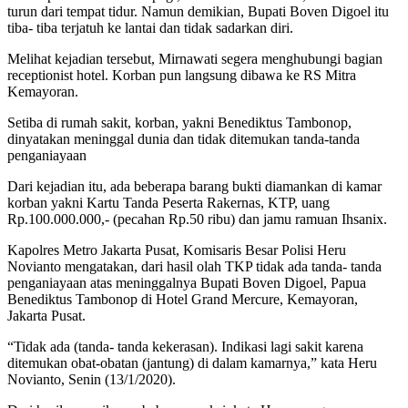
turun dari tempat tidur. Namun demikian, Bupati Boven Digoel itu
tiba- tiba terjatuh ke lantai dan tidak sadarkan diri.
Melihat kejadian tersebut, Mirnawati segera menghubungi bagian
receptionist hotel. Korban pun langsung dibawa ke RS Mitra
Kemayoran.
Setiba di rumah sakit, korban, yakni Benediktus Tambonop,
dinyatakan meninggal dunia dan tidak ditemukan tanda-tanda
penganiayaan
Dari kejadian itu, ada beberapa barang bukti diamankan di kamar
korban yakni Kartu Tanda Peserta Rakernas, KTP, uang
Rp.100.000.000,- (pecahan Rp.50 ribu) dan jamu ramuan Ihsanix.
Kapolres Metro Jakarta Pusat, Komisaris Besar Polisi Heru
Novianto mengatakan, dari hasil olah TKP tidak ada tanda- tanda
penganiayaan atas meninggalnya Bupati Boven Digoel, Papua
Benediktus Tambonop di Hotel Grand Mercure, Kemayoran,
Jakarta Pusat.
“Tidak ada (tanda- tanda kekerasan). Indikasi lagi sakit karena
ditemukan obat-obatan (jantung) di dalam kamarnya,” kata Heru
Novianto, Senin (13/1/2020).