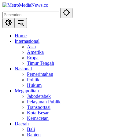
Langsung
ke
konten
Home
Internasional
Asia
Amerika
Eropa
Timur Tengah
Nasional
Pemerintahan
Politik
Hukum
Megapolitan
Jabodetabek
Pelayanan Publik
Transportasi
Kota Besar
Kemacetan
Daerah
Bali
Banten