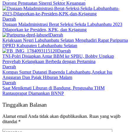
Dorong Penguatan Sinergi Sektor Keuangan
Daerah
Dugaan Maladministrasi Berat Seleksi Sekda Labuhanbatu 2023
Dilaporkan ke Presiden, KPK, dan Kejagung
Daerah
Kejaksaan Negri Labuhanbatu Selatan Menghadiri Rapat Paripurna
DPRD Kabupaten Labuhanbatu Selatan
Daerah
TNI-Polri Disiapkan Antar BBM ke SPBU, Bobby Ungkap
Penyebab Kelangkaan Berbeda dengan Pertamina
Daerah
Kompas Sumut Datangi Bapenda Labuhanbatu,Angkat Isu
Anggaran Dan Pajak Hiburan Malam
Daerah
Saat Menikmati Liburan di Bandung, Pengusaha THM
Rantauprapat Diamankan BNNP
Tinggalkan Balasan
Alamat email Anda tidak akan dipublikasikan.
Ruas yang wajib
ditandai
*