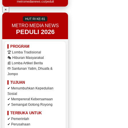
metromedianews.co/peduli
×
HUT RI KE-81
METRO MEDIA NEWS
PEDULI 2026
PROGRAM
🏆 Lomba Tradisional
🎭 Hiburan Masyarakat
📰 Lomba Artikel Berita
🤲 Santunan Yatim, Dhuafa &
Jompo
TUJUAN
✔ Menumbuhkan Kepedulian
Sosial
✔ Mempererat Kebersamaan
✔ Semangat Gotong Royong
TERBUKA UNTUK
✔ Pemerintah
✔ Perusahaan