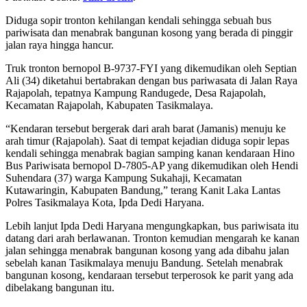
Diduga sopir tronton kehilangan kendali sehingga sebuah bus
pariwisata dan menabrak bangunan kosong yang berada di pinggir
jalan raya hingga hancur.
Truk tronton bernopol B-9737-FYI yang dikemudikan oleh Septian
Ali (34) diketahui bertabrakan dengan bus pariwasata di Jalan Raya
Rajapolah, tepatnya Kampung Randugede, Desa Rajapolah,
Kecamatan Rajapolah, Kabupaten Tasikmalaya.
“Kendaran tersebut bergerak dari arah barat (Jamanis) menuju ke
arah timur (Rajapolah). Saat di tempat kejadian diduga sopir lepas
kendali sehingga menabrak bagian samping kanan kendaraan Hino
Bus Pariwisata bernopol D-7805-AP yang dikemudikan oleh Hendi
Suhendara (37) warga Kampung Sukahaji, Kecamatan
Kutawaringin, Kabupaten Bandung,” terang Kanit Laka Lantas
Polres Tasikmalaya Kota, Ipda Dedi Haryana.
Lebih lanjut Ipda Dedi Haryana mengungkapkan, bus pariwisata itu
datang dari arah berlawanan. Tronton kemudian mengarah ke kanan
jalan sehingga menabrak bangunan kosong yang ada dibahu jalan
sebelah kanan Tasikmalaya menuju Bandung. Setelah menabrak
bangunan kosong, kendaraan tersebut terperosok ke parit yang ada
dibelakang bangunan itu.