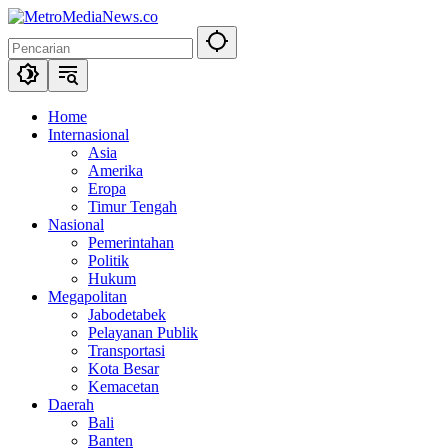
Langsung
ke
konten
Home
Internasional
Asia
Amerika
Eropa
Timur Tengah
Nasional
Pemerintahan
Politik
Hukum
Megapolitan
Jabodetabek
Pelayanan Publik
Transportasi
Kota Besar
Kemacetan
Daerah
Bali
Banten