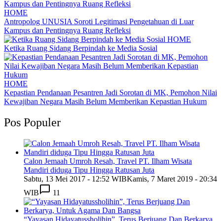
HOME
Antropolog UNUSIA Soroti Legitimasi Pengetahuan di Luar
Kampus dan Pentingnya Ruang Refleksi
HOME
Ketika Ruang Sidang Berpindah ke Media Sosial
HOME
Kepastian Pendanaan Pesantren Jadi Sorotan di MK, Pemohon Nilai
Kewajiban Negara Masih Belum Memberikan Kepastian Hukum
Pos Populer
Calon Jemaah Umroh Resah, Travel PT. Ilham Wisata
Mandiri diduga Tipu Hingga Ratusan Juta
Sabtu, 13 Mei 2017 - 12:52 WIB
Kamis, 7 Maret 2019 - 20:34
WIB
11
“Yayasan Hidayatussholihin”, Terus Berjuang Dan Berkarya,