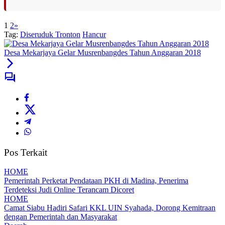
1
2
»
Tag:
Diseruduk Tronton
Hancur
Desa Mekarjaya Gelar Musrenbangdes Tahun Anggaran 2018
Pos Terkait
HOME
Pemerintah Perketat Pendataan PKH di Madina, Penerima
Terdeteksi Judi Online Terancam Dicoret
HOME
Camat Siabu Hadiri Safari KKL UIN Syahada, Dorong Kemitraan
dengan Pemerintah dan Masyarakat