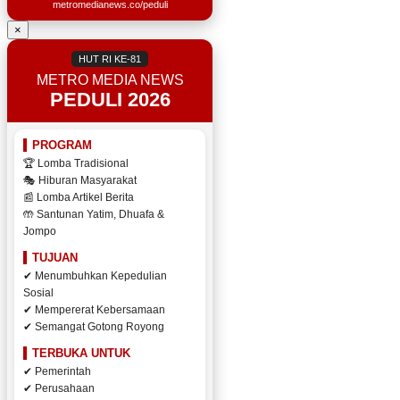
metromedianews.co/peduli
×
HUT RI KE-81
METRO MEDIA NEWS
PEDULI 2026
PROGRAM
🏆 Lomba Tradisional
🎭 Hiburan Masyarakat
📰 Lomba Artikel Berita
🤲 Santunan Yatim, Dhuafa &
Jompo
TUJUAN
✔ Menumbuhkan Kepedulian
Sosial
✔ Mempererat Kebersamaan
✔ Semangat Gotong Royong
TERBUKA UNTUK
✔ Pemerintah
✔ Perusahaan