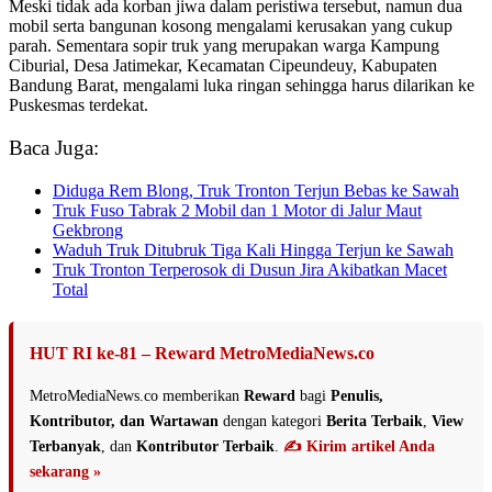
Meski tidak ada korban jiwa dalam peristiwa tersebut, namun dua
mobil serta bangunan kosong mengalami kerusakan yang cukup
parah. Sementara sopir truk yang merupakan warga Kampung
Ciburial, Desa Jatimekar, Kecamatan Cipeundeuy, Kabupaten
Bandung Barat, mengalami luka ringan sehingga harus dilarikan ke
Puskesmas terdekat.
Baca Juga:
Diduga Rem Blong, Truk Tronton Terjun Bebas ke Sawah
Truk Fuso Tabrak 2 Mobil dan 1 Motor di Jalur Maut
Gekbrong
Waduh Truk Ditubruk Tiga Kali Hingga Terjun ke Sawah
Truk Tronton Terperosok di Dusun Jira Akibatkan Macet
Total
HUT RI ke-81 – Reward MetroMediaNews.co
MetroMediaNews.co memberikan
Reward
bagi
Penulis,
Kontributor, dan Wartawan
dengan kategori
Berita Terbaik
,
View
Terbanyak
, dan
Kontributor Terbaik
.
✍️ Kirim artikel Anda
sekarang »