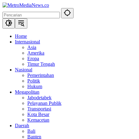
Langsung
ke
konten
Home
Internasional
Asia
Amerika
Eropa
Timur Tengah
Nasional
Pemerintahan
Politik
Hukum
Megapolitan
Jabodetabek
Pelayanan Publik
Transportasi
Kota Besar
Kemacetan
Daerah
Bali
Banten