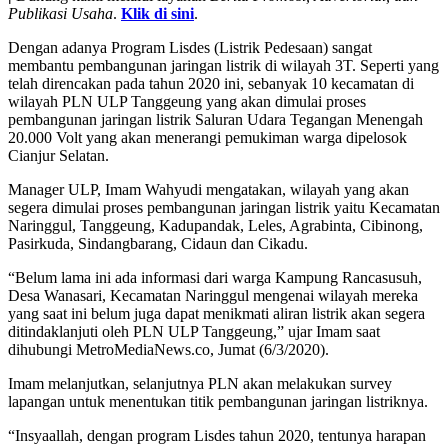
Publikasi Usaha
.
Klik di sini
.
Dengan adanya Program Lisdes (Listrik Pedesaan) sangat
membantu pembangunan jaringan listrik di wilayah 3T. Seperti yang
telah direncakan pada tahun 2020 ini, sebanyak 10 kecamatan di
wilayah PLN ULP Tanggeung yang akan dimulai proses
pembangunan jaringan listrik Saluran Udara Tegangan Menengah
20.000 Volt yang akan menerangi pemukiman warga dipelosok
Cianjur Selatan.
Manager ULP, Imam Wahyudi mengatakan, wilayah yang akan
segera dimulai proses pembangunan jaringan listrik yaitu Kecamatan
Naringgul, Tanggeung, Kadupandak, Leles, Agrabinta, Cibinong,
Pasirkuda, Sindangbarang, Cidaun dan Cikadu.
“Belum lama ini ada informasi dari warga Kampung Rancasusuh,
Desa Wanasari, Kecamatan Naringgul mengenai wilayah mereka
yang saat ini belum juga dapat menikmati aliran listrik akan segera
ditindaklanjuti oleh PLN ULP Tanggeung,” ujar Imam saat
dihubungi MetroMediaNews.co, Jumat (6/3/2020).
Imam melanjutkan, selanjutnya PLN akan melakukan survey
lapangan untuk menentukan titik pembangunan jaringan listriknya.
“Insyaallah, dengan program Lisdes tahun 2020, tentunya harapan