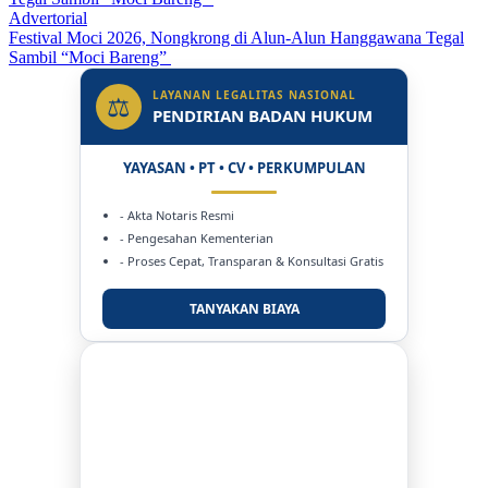
Advertorial
Festival Moci 2026, Nongkrong di Alun-Alun Hanggawana Tegal
Sambil “Moci Bareng”
LAYANAN LEGALITAS NASIONAL
⚖
PENDIRIAN BADAN HUKUM
YAYASAN • PT • CV • PERKUMPULAN
- Akta Notaris Resmi
- Pengesahan Kementerian
- Proses Cepat, Transparan & Konsultasi Gratis
TANYAKAN BIAYA
DUKUNG KAMI
BERSAMA METROMEDIANEWS.CO
MEDIA INFORMASI TERPERCAYA