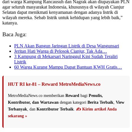
dari warga Kampung Rancausuh dan Nagrak akan diupayakan PLN
agar seluruh masyarakat Indonesia, khususnya di wilayah Cianjur
Selatan dapat menikmati kenyamanan dengan adanya listrik di
wilayah mereka. Sebab listrik untuk kehidupan yang lebih baik,”
katanya.
Baca Juga:
PLN Akan Bangun Jaringan Listrik di Desa Wangunsari
Jeritan Hati Warga di Pelosok Cianjur, Tak Ada…
3 Kampung di Mekarsari Naringgul Kini Sudah Teraliri
Listrik
60 Warga Kurang Mampu Dapat Bantuan KWH Gratis…
HUT RI ke-81 – Reward MetroMediaNews.co
MetroMediaNews.co memberikan
Reward
bagi
Penulis,
Kontributor, dan Wartawan
dengan kategori
Berita Terbaik
,
View
Terbanyak
, dan
Kontributor Terbaik
.
✍️ Kirim artikel Anda
sekarang »