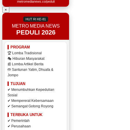
metromedianews.co/peduli
×
HUT RI KE-81
METRO MEDIA NEWS
PEDULI 2026
PROGRAM
🏆 Lomba Tradisional
🎭 Hiburan Masyarakat
📰 Lomba Artikel Berita
🤲 Santunan Yatim, Dhuafa &
Jompo
TUJUAN
✔ Menumbuhkan Kepedulian
Sosial
✔ Mempererat Kebersamaan
✔ Semangat Gotong Royong
TERBUKA UNTUK
✔ Pemerintah
✔ Perusahaan