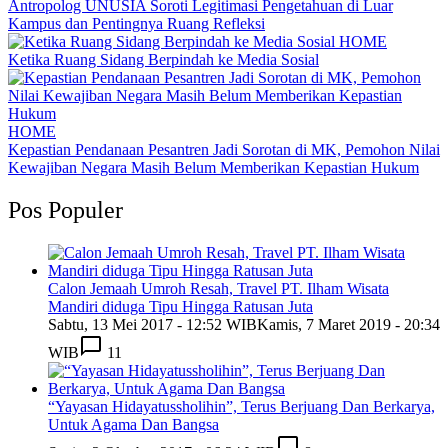
Antropolog UNUSIA Soroti Legitimasi Pengetahuan di Luar
Kampus dan Pentingnya Ruang Refleksi
HOME
Ketika Ruang Sidang Berpindah ke Media Sosial
HOME
Kepastian Pendanaan Pesantren Jadi Sorotan di MK, Pemohon Nilai
Kewajiban Negara Masih Belum Memberikan Kepastian Hukum
Pos Populer
Calon Jemaah Umroh Resah, Travel PT. Ilham Wisata
Mandiri diduga Tipu Hingga Ratusan Juta
Sabtu, 13 Mei 2017 - 12:52 WIB
Kamis, 7 Maret 2019 - 20:34
WIB
11
“Yayasan Hidayatussholihin”, Terus Berjuang Dan Berkarya,
Untuk Agama Dan Bangsa