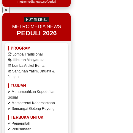
metromedianews.co/peduli
×
HUT RI KE-81
METRO MEDIA NEWS
PEDULI 2026
PROGRAM
🏆 Lomba Tradisional
🎭 Hiburan Masyarakat
📰 Lomba Artikel Berita
🤲 Santunan Yatim, Dhuafa &
Jompo
TUJUAN
✔ Menumbuhkan Kepedulian
Sosial
✔ Mempererat Kebersamaan
✔ Semangat Gotong Royong
TERBUKA UNTUK
✔ Pemerintah
✔ Perusahaan