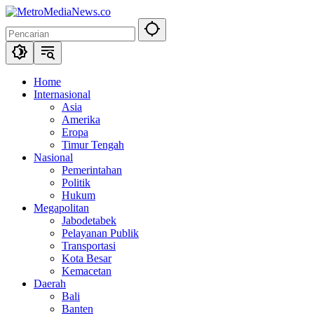
Langsung
ke
konten
Home
Internasional
Asia
Amerika
Eropa
Timur Tengah
Nasional
Pemerintahan
Politik
Hukum
Megapolitan
Jabodetabek
Pelayanan Publik
Transportasi
Kota Besar
Kemacetan
Daerah
Bali
Banten