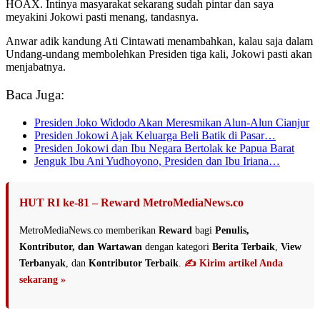
HOAX. Intinya masyarakat sekarang sudah pintar dan saya
meyakini Jokowi pasti menang, tandasnya.
Anwar adik kandung Ati Cintawati menambahkan, kalau saja dalam
Undang-undang membolehkan Presiden tiga kali, Jokowi pasti akan
menjabatnya.
Baca Juga:
Presiden Joko Widodo Akan Meresmikan Alun-Alun Cianjur
Presiden Jokowi Ajak Keluarga Beli Batik di Pasar…
Presiden Jokowi dan Ibu Negara Bertolak ke Papua Barat
Jenguk Ibu Ani Yudhoyono, Presiden dan Ibu Iriana…
HUT RI ke-81 – Reward MetroMediaNews.co
MetroMediaNews.co memberikan
Reward
bagi
Penulis,
Kontributor, dan Wartawan
dengan kategori
Berita Terbaik
,
View
Terbanyak
, dan
Kontributor Terbaik
.
✍️ Kirim artikel Anda
sekarang »