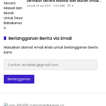
Sertifikat Secara Massal dan Murah Untuk
Desa Babakansari
Jumat, 14 Juli 2017 - 11:32 WIB
4
Berlangganan Berita via Email
Masukkan alamat email Anda untuk berlangganan berita
kami.
Contoh:
emailaku@gmail.com
Berlangganan