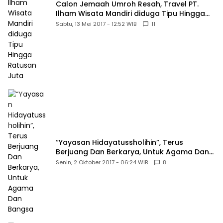
Calon Jemaah Umroh Resah, Travel PT.
Ilham Wisata Mandiri diduga Tipu Hingga
Ratusan Juta
Sabtu, 13 Mei 2017 - 12:52 WIB
11
“Yayasan Hidayatussholihin”, Terus
Berjuang Dan Berkarya, Untuk Agama Dan
Bangsa
Senin, 2 Oktober 2017 - 06:24 WIB
8