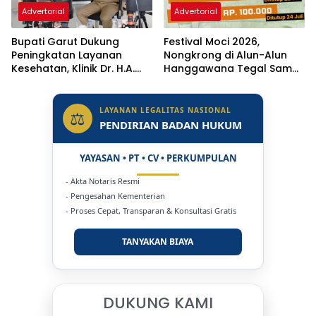
Advertorial
Advertorial
Bupati Garut Dukung
Festival Moci 2026,
Peningkatan Layanan
Nongkrong di Alun-Alun
Kesehatan, Klinik Dr. H.A.
Hanggawana Tegal Sambil
Rotinsulu Ditargetkan Naik
“Moci Bareng”
Status Jadi Rumah Sakit
LAYANAN LEGALITAS NASIONAL
⚖
PENDIRIAN BADAN HUKUM
YAYASAN • PT • CV • PERKUMPULAN
- Akta Notaris Resmi
- Pengesahan Kementerian
- Proses Cepat, Transparan & Konsultasi Gratis
TANYAKAN BIAYA
DUKUNG KAMI