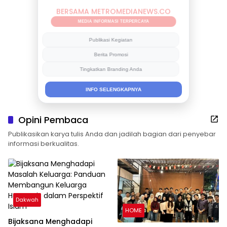
BERSAMA METROMEDIANEWS.CO
MEDIA INFORMASI TERPERCAYA
Publikasi Kegiatan
Berita Promosi
Tingkatkan Branding Anda
INFO SELENGKAPNYA
Opini Pembaca
Publikasikan karya tulis Anda dan jadilah bagian dari penyebar
informasi berkualitas.
Dakwah
HOME
Bijaksana Menghadapi