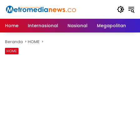
Langsung
ke
konten
Home
Internasional
Nasional
Megapolitan
D
Beranda
HOME
HOME