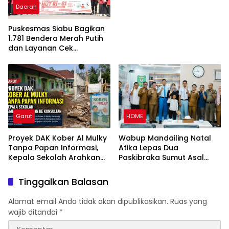
Daerah
Puskesmas Siabu Bagikan
1.781 Bendera Merah Putih
dan Layanan Cek
Kesehatan Gratis Sambut
HUT RI ke-81
Garut
HOME
Proyek DAK Kober Al Mulky
Wabup Mandailing Natal
Tanpa Papan Informasi,
Atika Lepas Dua
Kepala Sekolah Arahkan
Paskibraka Sumut Asal
Konfirmasi ke Konsultan
Madina, Beri Motivasi Jaga
Nama Baik Daerah
Tinggalkan Balasan
Alamat email Anda tidak akan dipublikasikan.
Ruas yang
wajib ditandai
*