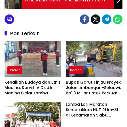
Timbal Balik dalam Pendidikan Ekosistem
Pos Terkait
Daerah
Daerah
Kenalkan Budaya dan Etnis
Bupati Garut Tinjau Proyek
Madina, Korwil IV Disdik
Jalan Limbangan–Selaawi,
Madina Gelar Lomba
Rp1,3 Miliar untuk Perkuat
Senam Etnis di Siabu
Akses ke Sumedang
Lomba Lari Maraton
Semarakkan HUT RI ke-81
di Kecamatan Siabu,
Berikut Daftar Juaranya