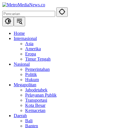
Langsung
ke
konten
Home
Internasional
Asia
Amerika
Eropa
Timur Tengah
Nasional
Pemerintahan
Politik
Hukum
Megapolitan
Jabodetabek
Pelayanan Publik
Transportasi
Kota Besar
Kemacetan
Daerah
Bali
Banten