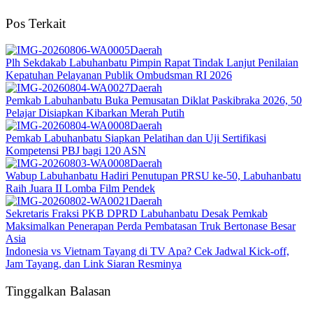
Pos Terkait
Daerah
Plh Sekdakab Labuhanbatu Pimpin Rapat Tindak Lanjut Penilaian
Kepatuhan Pelayanan Publik Ombudsman RI 2026
Daerah
Pemkab Labuhanbatu Buka Pemusatan Diklat Paskibraka 2026, 50
Pelajar Disiapkan Kibarkan Merah Putih
Daerah
Pemkab Labuhanbatu Siapkan Pelatihan dan Uji Sertifikasi
Kompetensi PBJ bagi 120 ASN
Daerah
Wabup Labuhanbatu Hadiri Penutupan PRSU ke-50, Labuhanbatu
Raih Juara II Lomba Film Pendek
Daerah
Sekretaris Fraksi PKB DPRD Labuhanbatu Desak Pemkab
Maksimalkan Penerapan Perda Pembatasan Truk Bertonase Besar
Asia
Indonesia vs Vietnam Tayang di TV Apa? Cek Jadwal Kick-off,
Jam Tayang, dan Link Siaran Resminya
Tinggalkan Balasan