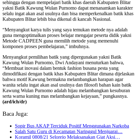
sehingga dengan mempelajari batik khas daerah Kabupaten Blitar
yakni Batik Kawung Wulan Purnomo dapat menanamkan karakter
selalu ingat akan asal usulnya dan bisa memperkenalkan batik khas
Kabupaten Blitar lebih bisa dikenal di kancah Nasional.
“Menyangkut karya tulis yang saya temukan metode nya adalah
guna mengoptimalkan proses belajar mengajar peserta didik yakni
Metode CADPEEN guna memilih metode yang memenuhi
komponen proses pembelajaran,” imbuhnya.
Menyangkut pemilihan batik yang dipergunakan yakni Batik
Kawung Wulan Purnomo, Dwi Andayani menuturkan bahwa,
“Membuat inovasi dalam bentuk fashion busana pesta yang
dimodifikasi dengan batik khas Kabupaten Blitar dimana dijelaskan
bahwa motif Kawung bermakna melambangkan harapan agar
wanita selalu ingat akan asal usulnya dan filosofi bahan kain batik
Kawung Wulan Purnomo adalah hijau melambangkan kesuburan
serta warna kuning mas melambangkan kejayaan,” pungkasnya.
(ard/ich/dr)
Baca Juga:
Sopir Bus AKAP Terciduk Positif Menggunakan Narkoba
Salah Satu Guru di Kecamatan Naringgul Menjuarai…
Koramil 0808/21 Selorejo Melaksanakan Giat Aksi…