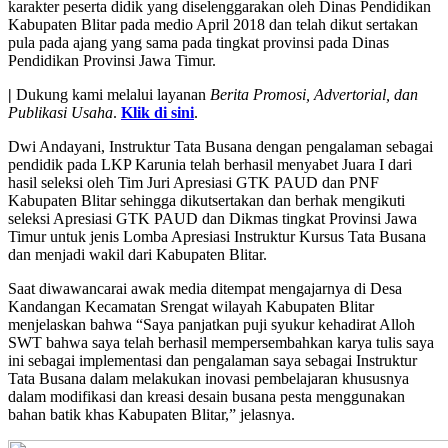
karakter peserta didik yang diselenggarakan oleh Dinas Pendidikan
Kabupaten Blitar pada medio April 2018 dan telah dikut sertakan
pula pada ajang yang sama pada tingkat provinsi pada Dinas
Pendidikan Provinsi Jawa Timur.
|
Dukung kami melalui layanan
Berita Promosi, Advertorial, dan
Publikasi Usaha
.
Klik di sini
.
Dwi Andayani, Instruktur Tata Busana dengan pengalaman sebagai
pendidik pada LKP Karunia telah berhasil menyabet Juara I dari
hasil seleksi oleh Tim Juri Apresiasi GTK PAUD dan PNF
Kabupaten Blitar sehingga dikutsertakan dan berhak mengikuti
seleksi Apresiasi GTK PAUD dan Dikmas tingkat Provinsi Jawa
Timur untuk jenis Lomba Apresiasi Instruktur Kursus Tata Busana
dan menjadi wakil dari Kabupaten Blitar.
Saat diwawancarai awak media ditempat mengajarnya di Desa
Kandangan Kecamatan Srengat wilayah Kabupaten Blitar
menjelaskan bahwa “Saya panjatkan puji syukur kehadirat Alloh
SWT bahwa saya telah berhasil mempersembahkan karya tulis saya
ini sebagai implementasi dan pengalaman saya sebagai Instruktur
Tata Busana dalam melakukan inovasi pembelajaran khususnya
dalam modifikasi dan kreasi desain busana pesta menggunakan
bahan batik khas Kabupaten Blitar,” jelasnya.