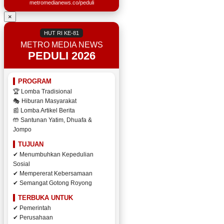
metromedianews.co/peduli
×
HUT RI KE-81
METRO MEDIA NEWS
PEDULI 2026
PROGRAM
🏆 Lomba Tradisional
🎭 Hiburan Masyarakat
📰 Lomba Artikel Berita
🤲 Santunan Yatim, Dhuafa &
Jompo
TUJUAN
✔ Menumbuhkan Kepedulian
Sosial
✔ Mempererat Kebersamaan
✔ Semangat Gotong Royong
TERBUKA UNTUK
✔ Pemerintah
✔ Perusahaan