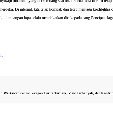
nyikapi dinamika yang berkembang saat ini. Prioritas kita di FPII tet
eka. Di internal, kita tetap kompak dan tetap menjaga kredibilitas or
yakit dan jangan lupa selalu mendekatkan diri kepada sang Pencipta. Ja
SK
dan Wartawan
dengan kategori
Berita Terbaik
,
View Terbanyak
, dan
Kontrib