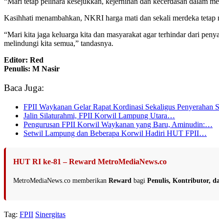
“Mari tetap pelihara kesejukkan, kejernihan dan kecerdasan dalam me
Kasihhati menambahkan, NKRI harga mati dan sekali merdeka tetap merd
“Mari kita jaga keluarga kita dan masyarakat agar terhindar dari pen
melindungi kita semua,” tandasnya.
Editor: Red
Penulis: M Nasir
Baca Juga:
FPII Waykanan Gelar Rapat Kordinasi Sekaligus Penyerahan 
Jalin Silaturahmi, FPII Korwil Lampung Utara…
Pengurusan FPII Korwil Waykanan yang Baru, Aminudin:…
Setwil Lampung dan Beberapa Korwil Hadiri HUT FPII…
HUT RI ke-81 – Reward MetroMediaNews.co
MetroMediaNews.co memberikan
Reward
bagi
Penulis, Kontributor, 
Tag:
FPII
Sinergitas