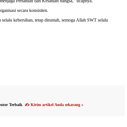
ap menjaga Persatuan dan Kesatuan bangsa,” ucapnya.
ganisasi secara konsisiten.
ga selalu kebersihan, tetap dirumah, semoga Allah SWT selalu
utor Terbaik
.
✍️ Kirim artikel Anda sekarang »