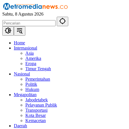
Langsung
ke
Sabtu, 8 Agustus 2026
konten
Home
Internasional
Asia
Amerika
Eropa
Timur Tengah
Nasional
Pemerintahan
Politik
Hukum
Megapolitan
Jabodetabek
Pelayanan Publik
Transportasi
Kota Besar
Kemacetan
Daerah