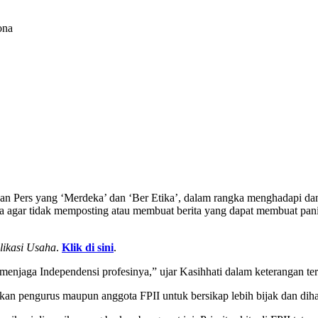
ona
san Pers yang ‘Merdeka’ dan ‘Ber Etika’, dalam rangka menghadapi dan
ia agar tidak memposting atau membuat berita yang dapat membuat pani
likasi Usaha
.
Klik di sini
.
 menjaga Independensi profesinya,” ujar Kasihhati dalam keterangan t
apkan pengurus maupun anggota FPII untuk bersikap lebih bijak dan d