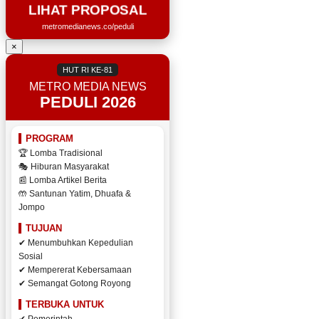
LIHAT PROPOSAL
metromedianews.co/peduli
×
HUT RI KE-81
METRO MEDIA NEWS
PEDULI 2026
PROGRAM
🏆 Lomba Tradisional
🎭 Hiburan Masyarakat
📰 Lomba Artikel Berita
🤲 Santunan Yatim, Dhuafa &
Jompo
TUJUAN
✔ Menumbuhkan Kepedulian
Sosial
✔ Mempererat Kebersamaan
✔ Semangat Gotong Royong
TERBUKA UNTUK