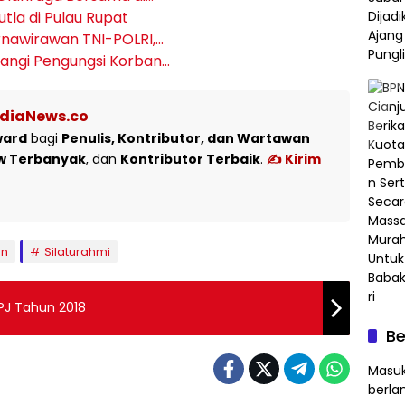
utla di Pulau Rupat
rnawirawan TNI-POLRI,…
bangi Pengungsi Korban…
ediaNews.co
ward
bagi
Penulis, Kontributor, dan Wartawan
w Terbanyak
, dan
Kontributor Terbaik
.
✍️ Kirim
an
Silaturahmi
PJ Tahun 2018
Be
Masuk
berla