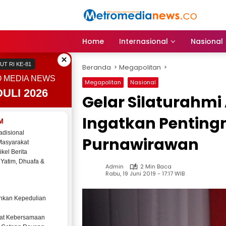
Langsung
ke
konten
Home
Internasional
Nasional
×
UT RI KE-81
Beranda
Megapolitan
 MEDIA NEWS
Megapolitan
Nasional
ULI 2026
Gelar Silaturahmi
Ingatkan Penting
M
adisional
Purnawirawan
Masyarakat
ikel Berita
 Yatim, Dhuafa &
Admin
2 Min Baca
Rabu, 19 Juni 2019 - 17:17 WIB
kan Kepedulian
at Kebersamaan