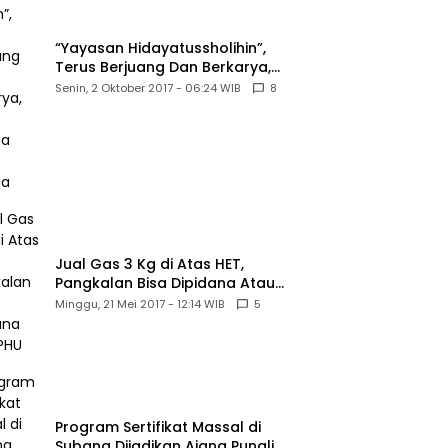
“Yayasan Hidayatussholihin”,
Terus Berjuang Dan Berkarya,
Untuk Agama Dan Bangsa
Senin, 2 Oktober 2017 - 06:24 WIB
8
Jual Gas 3 Kg di Atas HET,
Pangkalan Bisa Dipidana Atau
PHU
Minggu, 21 Mei 2017 - 12:14 WIB
5
Program Sertifikat Massal di
Subang Dijadikan Ajang Pungli