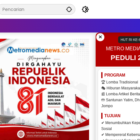
×
HUT RI KE-
METRO MEDI
PEDULI 
PROGRAM
🏆 Lomba Tradisional
🎭 Hiburan Masyaraka
📰 Lomba Artikel Berita
🤲 Santunan Yatim, Dh
Jompo
TUJUAN
✔ Menumbuhkan Kepe
Sosial
✔ Mempererat Keber