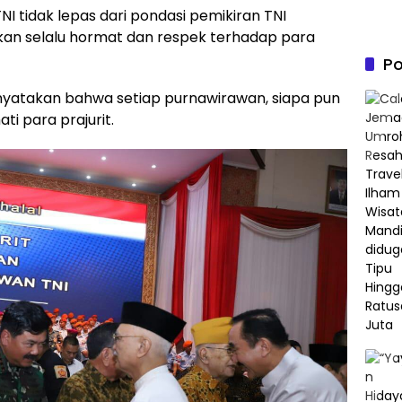
NI tidak lepas dari pondasi pemikiran TNI
i akan selalu hormat dan respek terhadap para
Po
enyatakan bahwa setiap purnawirawan, siapa pun
ti para prajurit.