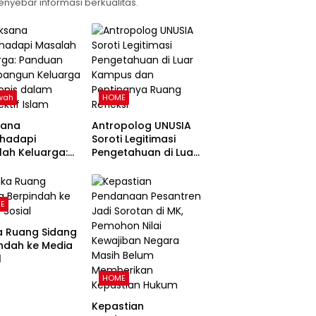
enyebar informasi berkualitas.
wah
HOME
sana
Antropolog UNUSIA
hadapi
Soroti Legitimasi
ah Keluarga:
Pengetahuan di Luar
uan
Kampus dan
angun
Pentingnya Ruang
arga Harmonis
Refleksi
E
 Perspektif
a Ruang Sidang
ndah ke Media
l
HOME
Kepastian