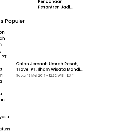
Pendanaan
Pesantren Jadi
Sorotan di MK,
Pemohon Nilai
s Populer
Kewajiban Negara
Masih Belum
Memberikan
Kepastian Hukum
Calon Jemaah Umroh Resah,
Travel PT. Ilham Wisata Mandiri
diduga Tipu Hingga Ratusan
Sabtu, 13 Mei 2017 - 12:52 WIB
11
Juta