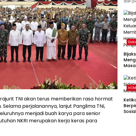
dari p
Dak
Bijak
Meng
Masal
Pand
Memb
Kelu
HOM
dalam
Islam
ajurit TNI akan terus memberikan rasa hormat
Ketik
Selama perjalanannya, lanjut Panglima TNI,
Berpi
Sosia
seluruhnya menjadi buah karya para senior
eutuhan NKRI merupakan kerja keras para