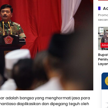
Ad
Promos
secara 
Adve
Bupat
Peni
Laya
Klinik
Rotin
Ditar
Statu
Sakit
ar adalah bangsa yang menghormati jasa para
-
nantiasa diaplikasikan dan dipegang teguh oleh
-