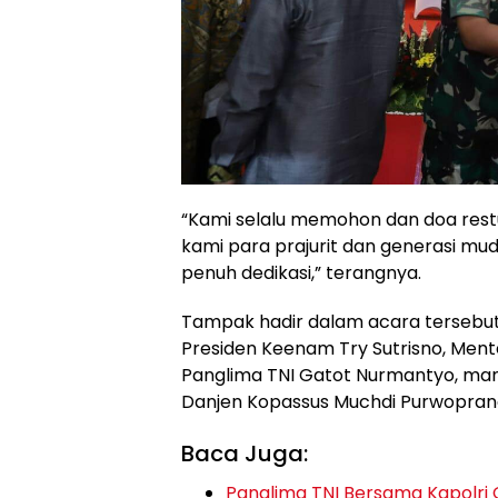
“Kami selalu memohon dan doa rest
kami para prajurit dan generasi mu
penuh dedikasi,” terangnya.
Tampak hadir dalam acara tersebut
Presiden Keenam Try Sutrisno, Men
Panglima TNI Gatot Nurmantyo, man
Danjen Kopassus Muchdi Purwoprand
Baca Juga:
Panglima TNI Bersama Kapolri