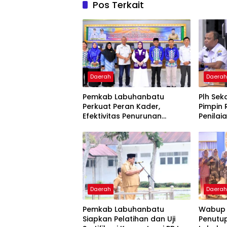
Pos Terkait
Daerah
Daera
Pemkab Labuhanbatu
Plh Se
Perkuat Peran Kader,
Pimpin 
Efektivitas Penurunan
Penilai
Stunting Masih Jadi
Pelayan
Tantangan Bersama
Ombuds
Daerah
Daera
Pemkab Labuhanbatu
Wabup 
Siapkan Pelatihan dan Uji
Penutu