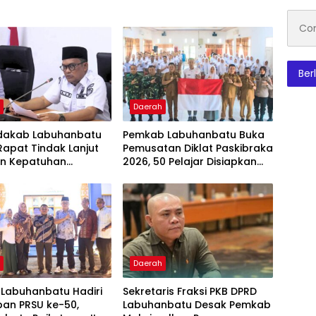
Conto
emai
Ber
h
Daerah
kdakab Labuhanbatu
Pemkab Labuhanbatu Buka
Rapat Tindak Lanjut
Pemusatan Diklat Paskibraka
an Kepatuhan
2026, 50 Pelajar Disiapkan
an Publik
Kibarkan Merah Putih
man RI 2026
h
Daerah
Labuhanbatu Hadiri
Sekretaris Fraksi PKB DPRD
pan PRSU ke-50,
Labuhanbatu Desak Pemkab