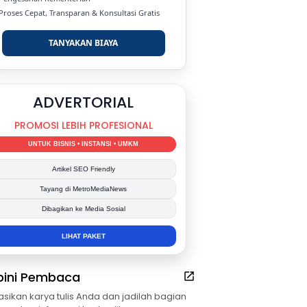
 Proses Cepat, Transparan & Konsultasi Gratis
TANYAKAN BIAYA
DUKUNG KAMI
BERSAMA METROMEDIANEWS.CO
MEDIA INFORMASI TERPERCAYA
Publikasi Kegiatan
Berita Promosi
Tingkatkan Branding Anda
INFO SELENGKAPNYA
pini Pembaca
asikan karya tulis Anda dan jadilah bagian