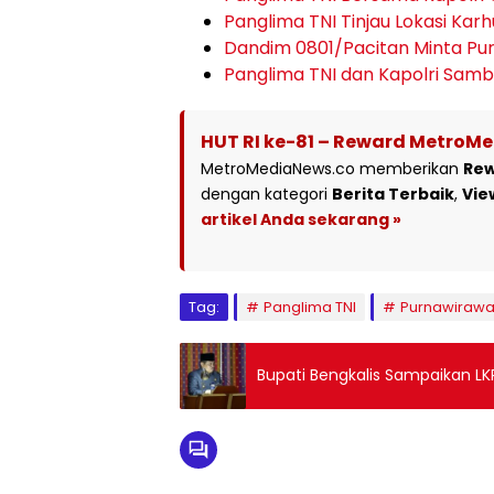
Panglima TNI Tinjau Lokasi Karh
Dandim 0801/Pacitan Minta Pu
Panglima TNI dan Kapolri Sam
HUT RI ke-81 – Reward MetroM
MetroMediaNews.co memberikan
Re
dengan kategori
Berita Terbaik
,
Vie
artikel Anda sekarang »
Tag:
Panglima TNI
Purnawiraw
Bupati Bengkalis Sampaikan LK