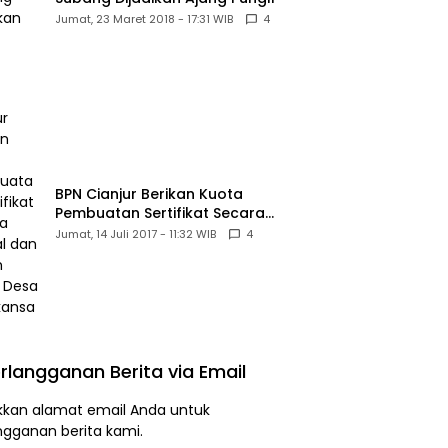
Jumat, 23 Maret 2018 - 17:31 WIB
4
BPN Cianjur Berikan Kuota
Pembuatan Sertifikat Secara
Massal dan Murah Untuk Desa
Jumat, 14 Juli 2017 - 11:32 WIB
4
Babakansari
rlangganan Berita via Email
kan alamat email Anda untuk
ngganan berita kami.