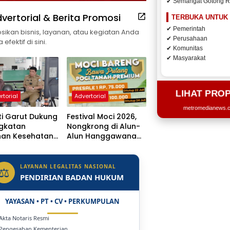
✔ Semangat Gotong 
vertorial & Berita Promosi
TERBUKA UNTUK
✔ Pemerintah
ikan bisnis, layanan, atau kegiatan Anda
✔ Perusahaan
efektif di sini.
✔ Komunitas
✔ Masyarakat
LIHAT PRO
rtorial
Advertorial
metromedianews.co
i Garut Dukung
Festival Moci 2026,
ngkatan
Nongkrong di Alun-
nan Kesehatan,
Alun Hanggawana
 Dr. H.A.
Tegal Sambil “Moci
sulu
Bareng”
getkan Naik
LAYANAN LEGALITAS NASIONAL
⚖
s Jadi Rumah
PENDIRIAN BADAN HUKUM
YAYASAN • PT • CV • PERKUMPULAN
 Akta Notaris Resmi
 Pengesahan Kementerian