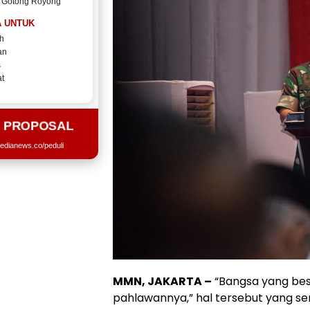
 Gotong Royong
 UNTUK
h
an
s
t
T PROPOSAL
edianews.co/peduli
MMN, JAKARTA –
“Bangsa yang bes
pahlawannya,” hal tersebut yang se