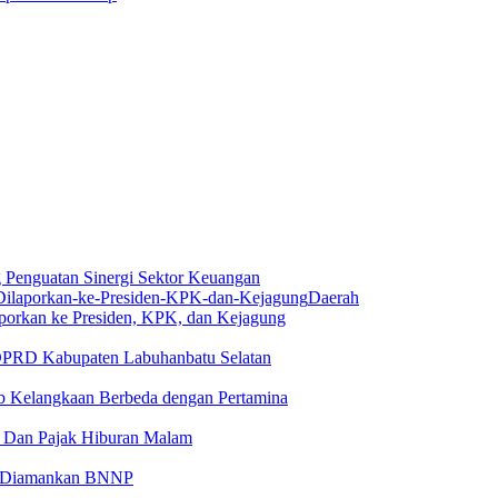
Penguatan Sinergi Sektor Keuangan
Daerah
aporkan ke Presiden, KPK, dan Kejagung
 DPRD Kabupaten Labuhanbatu Selatan
 Kelangkaan Berbeda dengan Pertamina
 Dan Pajak Hiburan Malam
at Diamankan BNNP