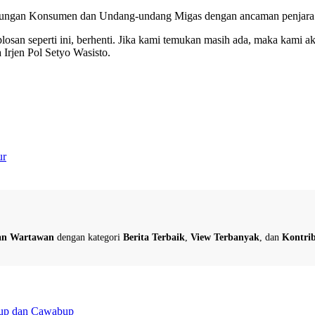
lindungan Konsumen dan Undang-undang Migas dengan ancaman penjara l
san seperti ini, berhenti. Jika kami temukan masih ada, maka kami aka
 Irjen Pol Setyo Wasisto.
ur
dan Wartawan
dengan kategori
Berita Terbaik
,
View Terbanyak
, dan
Kontrib
abup dan Cawabup