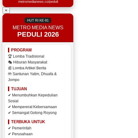
metromedianews.co/peduli
×
HUT RI KE-81
METRO MEDIA NEWS
PEDULI 2026
PROGRAM
🏆 Lomba Tradisional
🎭 Hiburan Masyarakat
📰 Lomba Artikel Berita
🤲 Santunan Yatim, Dhuafa &
Jompo
TUJUAN
✔ Menumbuhkan Kepedulian
Sosial
✔ Mempererat Kebersamaan
✔ Semangat Gotong Royong
TERBUKA UNTUK
✔ Pemerintah
✔ Perusahaan