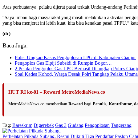
Atas perbuatanya, pelaku dijerat pasal terkait Undang-undang Per
“Saya imbau bagi masyarakat yang masih melakukan aktivitas pengoplo
yang bisa menjerat ini lebih kuat, kita bisa kenakan pasal TPPU,” kata
(dr)
Baca Juga:
Polisi Ungkap Kasus Pengoplosan LPG di Kabupaten Cianjur
Pengoplos Gas Elpiji Subsidi di Rumpin Bogor…
2 Pelaku Pengoplos Gas LPG Berhasil Ditangkap Polres Cianj
Soal Kades Kohod, Warga Desak Polri Tangkap Pelaku Utama
HUT RI ke-81 – Reward MetroMediaNews.co
MetroMediaNews.co memberikan
Reward
bagi
Penulis, Kontributor, 
Tag:
Bareskrim
Digerebek
Gas 3
Gudang
Pengoplosan
Tangerang
Perhelatan Pilkada Subang, Resmi Diikuti Tiga Pendaftar Paslon C