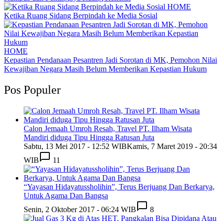
HOME
Ketika Ruang Sidang Berpindah ke Media Sosial
HOME
Kepastian Pendanaan Pesantren Jadi Sorotan di MK, Pemohon Nilai
Kewajiban Negara Masih Belum Memberikan Kepastian Hukum
Pos Populer
Calon Jemaah Umroh Resah, Travel PT. Ilham Wisata
Mandiri diduga Tipu Hingga Ratusan Juta
Sabtu, 13 Mei 2017 - 12:52 WIB
Kamis, 7 Maret 2019 - 20:34
WIB
11
“Yayasan Hidayatussholihin”, Terus Berjuang Dan Berkarya,
Untuk Agama Dan Bangsa
Senin, 2 Oktober 2017 - 06:24 WIB
8