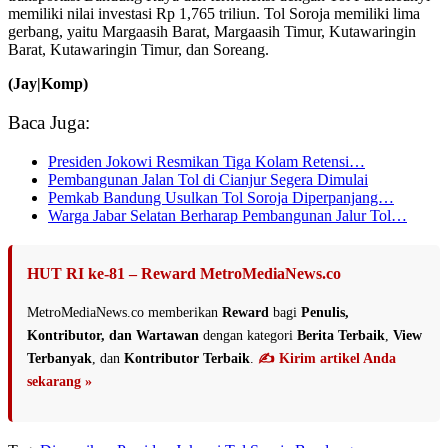
memiliki nilai investasi Rp 1,765 triliun. Tol Soroja memiliki lima
gerbang, yaitu Margaasih Barat, Margaasih Timur, Kutawaringin
Barat, Kutawaringin Timur, dan Soreang.
(Jay|Komp)
Baca Juga:
Presiden Jokowi Resmikan Tiga Kolam Retensi…
Pembangunan Jalan Tol di Cianjur Segera Dimulai
Pemkab Bandung Usulkan Tol Soroja Diperpanjang…
Warga Jabar Selatan Berharap Pembangunan Jalur Tol…
HUT RI ke-81 – Reward MetroMediaNews.co
MetroMediaNews.co memberikan
Reward
bagi
Penulis,
Kontributor, dan Wartawan
dengan kategori
Berita Terbaik
,
View
Terbanyak
, dan
Kontributor Terbaik
.
✍️ Kirim artikel Anda
sekarang »