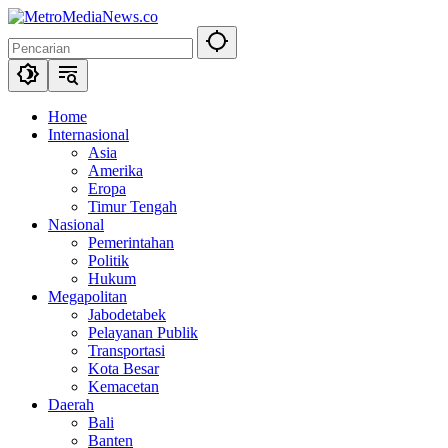
Langsung
ke
konten
Home
Internasional
Asia
Amerika
Eropa
Timur Tengah
Nasional
Pemerintahan
Politik
Hukum
Megapolitan
Jabodetabek
Pelayanan Publik
Transportasi
Kota Besar
Kemacetan
Daerah
Bali
Banten