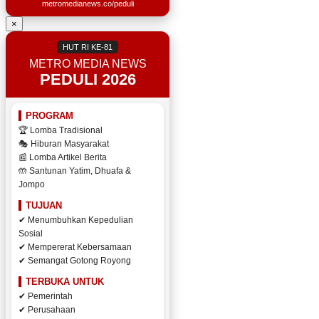
metromedianews.co/peduli
×
HUT RI KE-81
METRO MEDIA NEWS
PEDULI 2026
PROGRAM
🏆 Lomba Tradisional
🎭 Hiburan Masyarakat
📰 Lomba Artikel Berita
🤲 Santunan Yatim, Dhuafa &
Jompo
TUJUAN
✔ Menumbuhkan Kepedulian
Sosial
✔ Mempererat Kebersamaan
✔ Semangat Gotong Royong
TERBUKA UNTUK
✔ Pemerintah
✔ Perusahaan