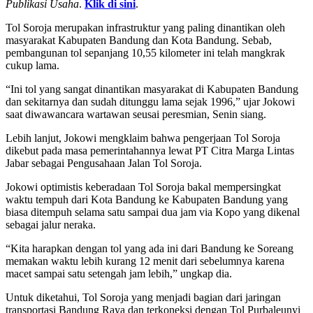
Publikasi Usaha
.
Klik di sini
.
Tol Soroja merupakan infrastruktur yang paling dinantikan oleh
masyarakat Kabupaten Bandung dan Kota Bandung. Sebab,
pembangunan tol sepanjang 10,55 kilometer ini telah mangkrak
cukup lama.
“Ini tol yang sangat dinantikan masyarakat di Kabupaten Bandung
dan sekitarnya dan sudah ditunggu lama sejak 1996,” ujar Jokowi
saat diwawancara wartawan seusai peresmian, Senin siang.
Lebih lanjut, Jokowi mengklaim bahwa pengerjaan Tol Soroja
dikebut pada masa pemerintahannya lewat PT Citra Marga Lintas
Jabar sebagai Pengusahaan Jalan Tol Soroja.
Jokowi optimistis keberadaan Tol Soroja bakal mempersingkat
waktu tempuh dari Kota Bandung ke Kabupaten Bandung yang
biasa ditempuh selama satu sampai dua jam via Kopo yang dikenal
sebagai jalur neraka.
“Kita harapkan dengan tol yang ada ini dari Bandung ke Soreang
memakan waktu lebih kurang 12 menit dari sebelumnya karena
macet sampai satu setengah jam lebih,” ungkap dia.
Untuk diketahui, Tol Soroja yang menjadi bagian dari jaringan
transportasi Bandung Raya dan terkoneksi dengan Tol Purbaleunyi