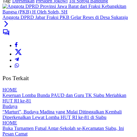
Tag:
Diresmikan
Presiden Jokowi
Tol Soroja Bandung
Anggota DPRD Jabar Fraksi PKB Gelar Reses di Desa Sukaraja
Pos Terkait
HOME
Keseruan Lomba Bunda PAUD dan Guru TK Siabu Meriahkan
HUT RI ke-81
Budaya
“Marturi”, Budaya Madina yang Mulai Ditinggalkan Kembali
Diperkenalkan Lewat Lomba HUT RI ke-81 di Siabu
HOME
Buka Turnamen Futsal Antar-Sekolah se-Kecamatan Siabu, Ini
Pesan Camat