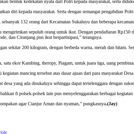
kan bentuk kedekatan nyata dari Polri kepada masyarakat, serta diduku
tkan diri kepada masyarakat. Serta dengan semangat pengabdian Polri 
ebanyak 132 orang dari Kecamatan Sukaluyu dan beberapa kecamatan
a mengirimkan sepuluh orang untuk ikut. Dengan pendaftaran Rp150 ribu
, dan Ciranjang pun ikut berpartisipasi,” terangnya.
an sekitar 200 kilogram, dengan berbeda warna, merah dan hitam. Se
, satu ekor Kambing, theropy, Piagam, untuk juara tiga, uang pembin
lagi kegiatan mancing tersebut atas dasar ajuan dari para masyarakat Desa
at desa yang ada disukaluyu sehingga dapat terselenggara dengan sukse
, bahkan fi polsek-polsek lain pun menyelenggarakan berbagai kegia
ekompakan agar Cianjur Aman dan nyaman,” pungkasnya
.(Jay)
Voly