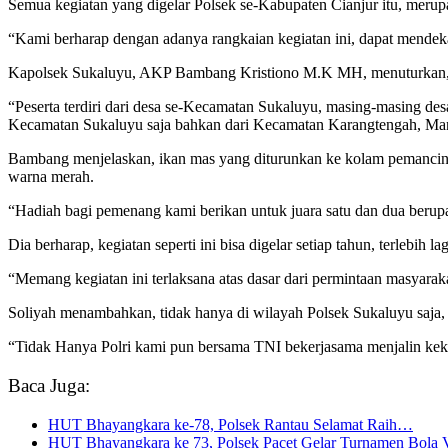
Semua kegiatan yang digelar Polsek se-Kabupaten Cianjur itu, merupa
“Kami berharap dengan adanya rangkaian kegiatan ini, dapat mendeka
Kapolsek Sukaluyu, AKP Bambang Kristiono M.K MH, menuturkan, s
“Peserta terdiri dari desa se-Kecamatan Sukaluyu, masing-masing des
Kecamatan Sukaluyu saja bahkan dari Kecamatan Karangtengah, Mande
Bambang menjelaskan, ikan mas yang diturunkan ke kolam pemancing
warna merah.
“Hadiah bagi pemenang kami berikan untuk juara satu dan dua berupa
Dia berharap, kegiatan seperti ini bisa digelar setiap tahun, terlebih 
“Memang kegiatan ini terlaksana atas dasar dari permintaan masyarak
Soliyah menambahkan, tidak hanya di wilayah Polsek Sukaluyu saja
“Tidak Hanya Polri kami pun bersama TNI bekerjasama menjalin k
Baca Juga:
HUT Bhayangkara ke-78, Polsek Rantau Selamat Raih…
HUT Bhayangkara ke 73, Polsek Pacet Gelar Turnamen Bola 