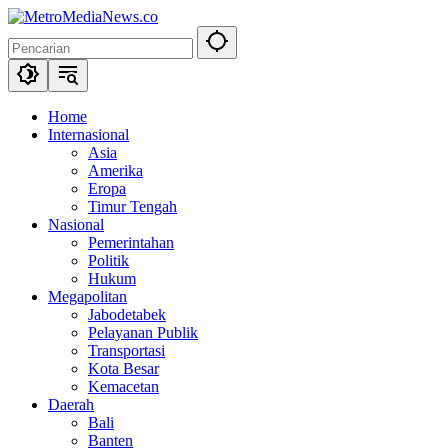
Langsung
ke
konten
Home
Internasional
Asia
Amerika
Eropa
Timur Tengah
Nasional
Pemerintahan
Politik
Hukum
Megapolitan
Jabodetabek
Pelayanan Publik
Transportasi
Kota Besar
Kemacetan
Daerah
Bali
Banten