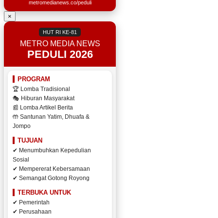
metromedianews.co/peduli
×
HUT RI KE-81
METRO MEDIA NEWS
PEDULI 2026
PROGRAM
🏆 Lomba Tradisional
🎭 Hiburan Masyarakat
📰 Lomba Artikel Berita
🤲 Santunan Yatim, Dhuafa &
Jompo
TUJUAN
✔ Menumbuhkan Kepedulian
Sosial
✔ Mempererat Kebersamaan
✔ Semangat Gotong Royong
TERBUKA UNTUK
✔ Pemerintah
✔ Perusahaan