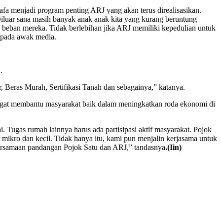
huafa menjadi program penting ARJ yang akan terus direalisasikan.
luar sana masih banyak anak anak kita yang kurang beruntung
an beban mereka. Tidak berlebihan jika ARJ memiliki kepedulian untuk
kepada awak media.
.
, Beras Murah, Sertifikasi Tanah dan sebagainya,” katanya.
ngat membantu masyarakat baik dalam meningkatkan roda ekonomi di
 Tugas rumah lainnya harus ada partisipasi aktif masyarakat. Pojok
mikro dan kecil. Tidak hanya itu, kami pun menjalin kerjasama untuk
k persamaan pandangan Pojok Satu dan ARJ,” tandasnya
.(Iin)