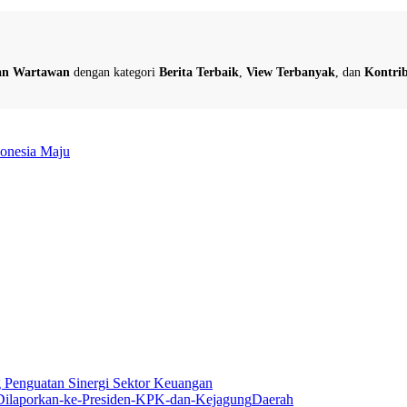
dan Wartawan
dengan kategori
Berita Terbaik
,
View Terbanyak
, dan
Kontrib
donesia Maju
Penguatan Sinergi Sektor Keuangan
Daerah