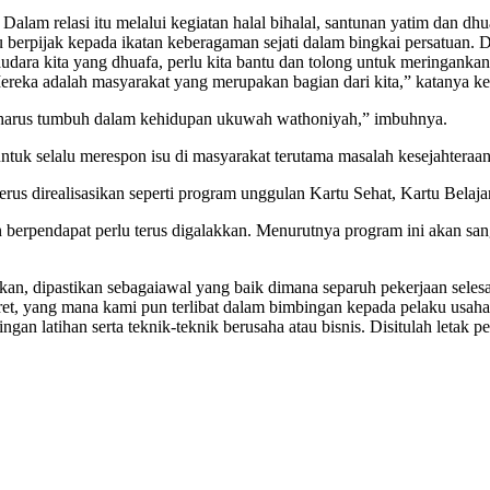
 Dalam relasi itu melalui kegiatan halal bihalal, santunan yatim dan d
rpijak kepada ikatan keberagaman sejati dalam bingkai persatuan. Di
saudara kita yang dhuafa, perlu kita bantu dan tolong untuk meringank
Mereka adalah masyarakat yang merupakan bagian dari kita,” katanya 
g harus tumbuh dalam kehidupan ukuwah wathoniyah,” imbuhnya.
uk selalu merespon isu di masyarakat terutama masalah kesejahteraan
us direalisasikan seperti program unggulan Kartu Sehat, Kartu Belajar
berpendapat perlu terus digalakkan. Menurutnya program ini akan sa
n, dipastikan sebagaiawal yang baik dimana separuh pekerjaan selesai.
et, yang mana kami pun terlibat dalam bimbingan kepada pelaku usaha 
gan latihan serta teknik-teknik berusaha atau bisnis. Disitulah leta