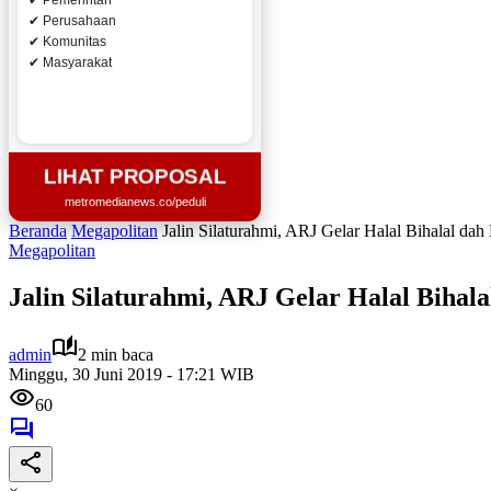
✔ Pemerintah
✔ Perusahaan
✔ Komunitas
✔ Masyarakat
LIHAT PROPOSAL
metromedianews.co/peduli
Beranda
Megapolitan
Jalin Silaturahmi, ARJ Gelar Halal Bihalal da
Megapolitan
Jalin Silaturahmi, ARJ Gelar Halal Bihal
admin
2 min baca
Minggu, 30 Juni 2019 - 17:21 WIB
60