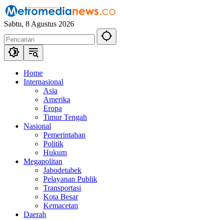
Langsung
ke
Sabtu, 8 Agustus 2026
konten
Home
Internasional
Asia
Amerika
Eropa
Timur Tengah
Nasional
Pemerintahan
Politik
Hukum
Megapolitan
Jabodetabek
Pelayanan Publik
Transportasi
Kota Besar
Kemacetan
Daerah