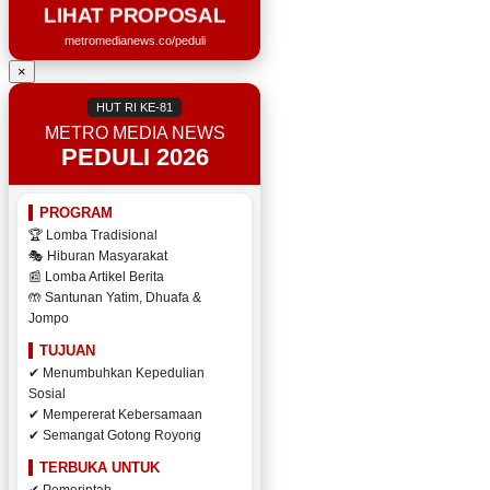
LIHAT PROPOSAL
metromedianews.co/peduli
×
HUT RI KE-81
METRO MEDIA NEWS
PEDULI 2026
PROGRAM
🏆 Lomba Tradisional
🎭 Hiburan Masyarakat
📰 Lomba Artikel Berita
🤲 Santunan Yatim, Dhuafa &
Jompo
TUJUAN
✔ Menumbuhkan Kepedulian
Sosial
✔ Mempererat Kebersamaan
✔ Semangat Gotong Royong
TERBUKA UNTUK