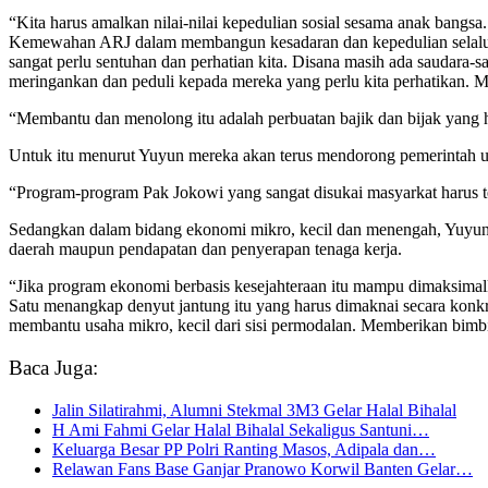
“Kita harus amalkan nilai-nilai kepedulian sosial sesama anak bangsa.
Kemewahan ARJ dalam membangun kesadaran dan kepedulian selalu be
sangat perlu sentuhan dan perhatian kita. Disana masih ada saudara-
meringankan dan peduli kepada mereka yang perlu kita perhatikan. 
“Membantu dan menolong itu adalah perbuatan bajik dan bijak yan
Untuk itu menurut Yuyun mereka akan terus mendorong pemerintah unt
“Program-program Pak Jokowi yang sangat disukai masyarkat harus ter
Sedangkan dalam bidang ekonomi mikro, kecil dan menengah, Yuyun 
daerah maupun pendapatan dan penyerapan tenaga kerja.
“Jika program ekonomi berbasis kesejahteraan itu mampu dimaksimalka
Satu menangkap denyut jantung itu yang harus dimaknai secara konkr
membantu usaha mikro, kecil dari sisi permodalan. Memberikan bimbin
Baca Juga:
Jalin Silatirahmi, Alumni Stekmal 3M3 Gelar Halal Bihalal
H Ami Fahmi Gelar Halal Bihalal Sekaligus Santuni…
Keluarga Besar PP Polri Ranting Masos, Adipala dan…
Relawan Fans Base Ganjar Pranowo Korwil Banten Gelar…