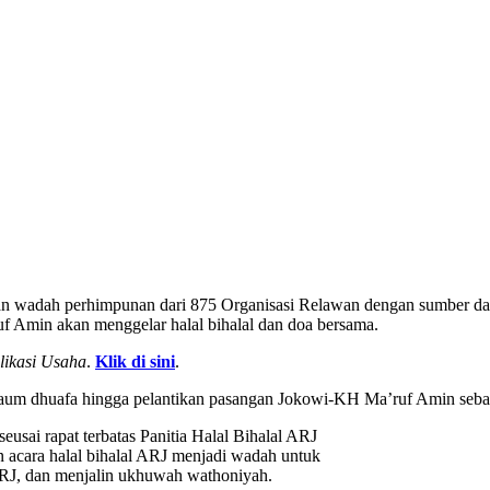
 wadah perhimpunan dari 875 Organisasi Relawan dengan sumber day
f Amin akan menggelar halal bihalal dan doa bersama.
likasi Usaha
.
Klik di sini
.
 kaum dhuafa hingga pelantikan pasangan Jokowi-KH Ma’ruf Amin sebag
usai rapat terbatas Panitia Halal Bihalal ARJ
 acara halal bihalal ARJ menjadi wadah untuk
ARJ, dan menjalin ukhuwah wathoniyah.