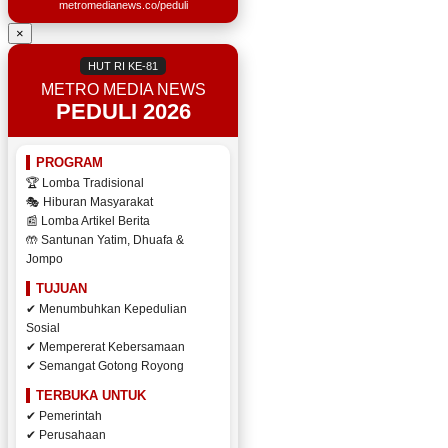
metromedianews.co/peduli
×
HUT RI KE-81
METRO MEDIA NEWS
PEDULI 2026
PROGRAM
🏆 Lomba Tradisional
🎭 Hiburan Masyarakat
📰 Lomba Artikel Berita
🤲 Santunan Yatim, Dhuafa &
Jompo
TUJUAN
✔ Menumbuhkan Kepedulian
Sosial
✔ Mempererat Kebersamaan
✔ Semangat Gotong Royong
TERBUKA UNTUK
✔ Pemerintah
✔ Perusahaan