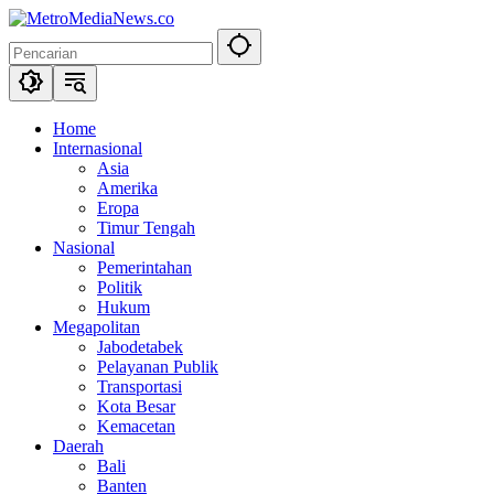
Langsung
ke
konten
Home
Internasional
Asia
Amerika
Eropa
Timur Tengah
Nasional
Pemerintahan
Politik
Hukum
Megapolitan
Jabodetabek
Pelayanan Publik
Transportasi
Kota Besar
Kemacetan
Daerah
Bali
Banten