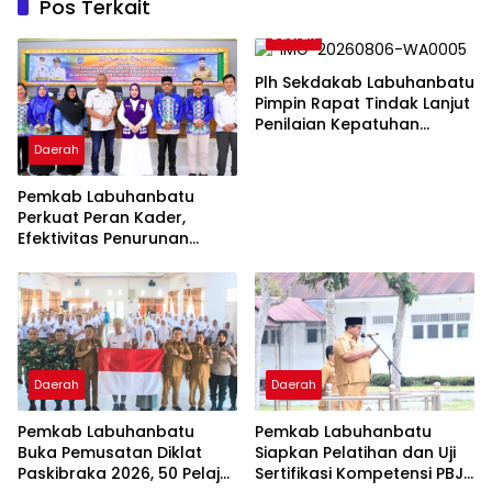
Pos Terkait
Daerah
Plh Sekdakab Labuhanbatu
Pimpin Rapat Tindak Lanjut
Penilaian Kepatuhan
Pelayanan Publik
Daerah
Ombudsman RI 2026
Pemkab Labuhanbatu
Perkuat Peran Kader,
Efektivitas Penurunan
Stunting Masih Jadi
Tantangan Bersama
Daerah
Daerah
Pemkab Labuhanbatu
Pemkab Labuhanbatu
Buka Pemusatan Diklat
Siapkan Pelatihan dan Uji
Paskibraka 2026, 50 Pelajar
Sertifikasi Kompetensi PBJ