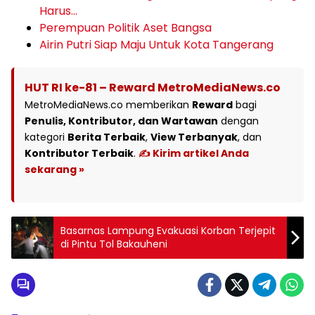
Harus…
Perempuan Politik Aset Bangsa
Airin Putri Siap Maju Untuk Kota Tangerang
HUT RI ke-81 – Reward MetroMediaNews.co
MetroMediaNews.co memberikan
Reward
bagi
Penulis, Kontributor, dan Wartawan
dengan
kategori
Berita Terbaik
,
View Terbanyak
, dan
Kontributor Terbaik
.
✍️ Kirim artikel Anda
sekarang »
Basarnas Lampung Evakuasi Korban Terjepit
di Pintu Tol Bakauheni