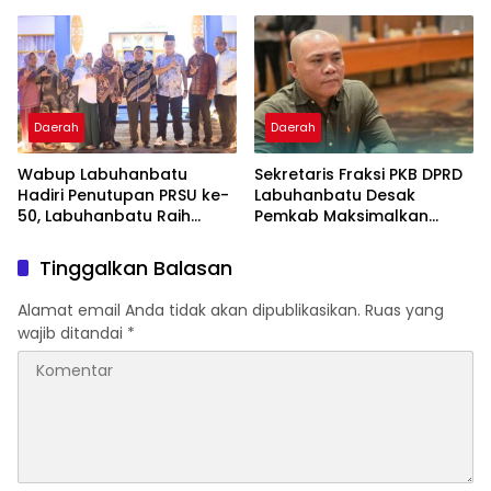
Disiapkan Kibarkan Merah
bagi 120 ASN
Putih
Daerah
Daerah
Wabup Labuhanbatu
Sekretaris Fraksi PKB DPRD
Hadiri Penutupan PRSU ke-
Labuhanbatu Desak
50, Labuhanbatu Raih
Pemkab Maksimalkan
Juara II Lomba Film Pendek
Penerapan Perda
Pembatasan Truk
Tinggalkan Balasan
Bertonase Besar
Alamat email Anda tidak akan dipublikasikan.
Ruas yang
wajib ditandai
*