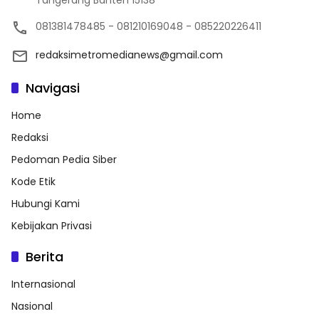
Tangerang Banten 15138
081381478485 - 081210169048 - 085220226411
redaksimetromedianews@gmail.com
Navigasi
Home
Redaksi
Pedoman Pedia Siber
Kode Etik
Hubungi Kami
Kebijakan Privasi
Berita
Internasional
Nasional