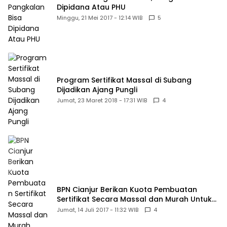
Dipidana Atau PHU
Minggu, 21 Mei 2017 - 12:14 WIB
5
Program Sertifikat Massal di Subang
Dijadikan Ajang Pungli
Jumat, 23 Maret 2018 - 17:31 WIB
4
BPN Cianjur Berikan Kuota Pembuatan
Sertifikat Secara Massal dan Murah Untuk
Desa Babakansari
Jumat, 14 Juli 2017 - 11:32 WIB
4