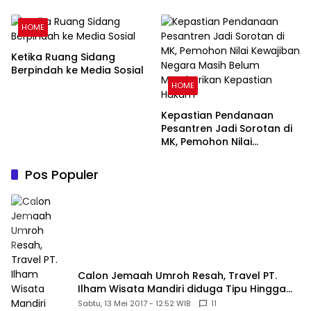
Keluarga Harmonis dalam
Perspektif Islam
HOME
Ketika Ruang Sidang
Berpindah ke Media Sosial
HOME
Kepastian Pendanaan
Pesantren Jadi Sorotan di
MK, Pemohon Nilai
Kewajiban Negara Masih
Belum Memberikan
Pos Populer
Kepastian Hukum
Calon Jemaah Umroh Resah, Travel PT.
Ilham Wisata Mandiri diduga Tipu Hingga
Ratusan Juta
Sabtu, 13 Mei 2017 - 12:52 WIB
11