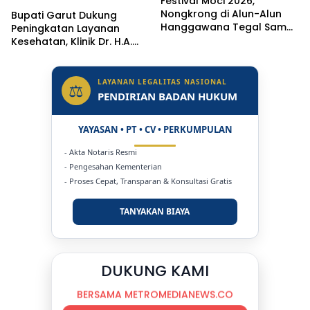
Festival Moci 2026,
Nongkrong di Alun-Alun
Bupati Garut Dukung
Hanggawana Tegal Sambil
Peningkatan Layanan
“Moci Bareng”
Kesehatan, Klinik Dr. H.A.
Rotinsulu Ditargetkan Naik
Status Jadi Rumah Sakit
LAYANAN LEGALITAS NASIONAL
⚖
PENDIRIAN BADAN HUKUM
YAYASAN • PT • CV • PERKUMPULAN
- Akta Notaris Resmi
- Pengesahan Kementerian
- Proses Cepat, Transparan & Konsultasi Gratis
TANYAKAN BIAYA
DUKUNG KAMI
BERSAMA METROMEDIANEWS.CO