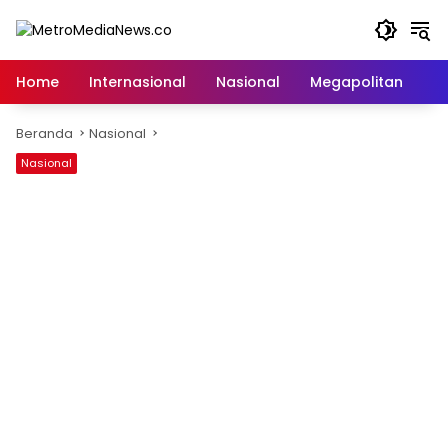
Langsung
ke
konten
Home
Internasional
Nasional
Megapolitan
D
Beranda
Nasional
Nasional